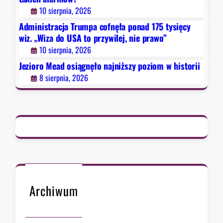
j
p
10 sierpnia, 2026
n
r
Administracja Trumpa cofnęła ponad 175 tysięcy
i
a
wiz. „Wiza do USA to przywilej, nie prawo”
ż
w
10 sierpnia, 2026
s
o
Jezioro Mead osiągnęło najniższy poziom w historii
z
”
y
8 sierpnia, 2026
p
o
z
i
o
m
w
h
i
Archiwum
s
t
o