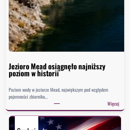
7
t
5
a
t
k
y
i
s
c
i
h
ę
a
c
l
y
a
w
Jezioro Mead osiągnęło najniższy
r
i
poziom w historii
m
z
ó
.
w
Poziom wody w jeziorze Mead, największym pod względem
„
?
pojemności zbiorniku…
W
:
Więcej
i
J
z
e
a
z
d