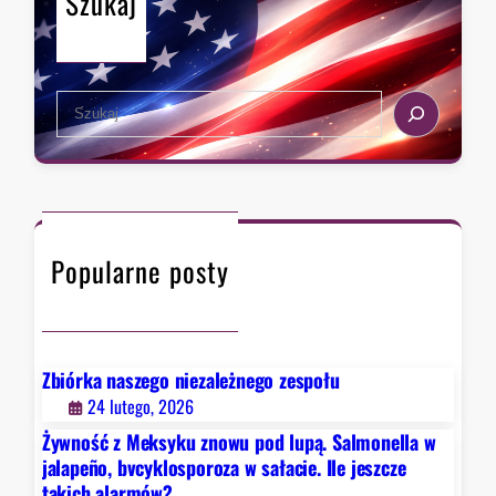
Szukaj
i
o
o
U
r
S
o
A
S
M
t
e
e
o
a
a
p
r
d
r
c
o
z
h
s
y
Popularne posty
i
w
ą
i
g
l
n
e
ę
Zbiórka naszego niezależnego zespołu
j
ł
24 lutego, 2026
,
o
n
Żywność z Meksyku znowu pod lupą. Salmonella w
n
i
jalapeño, bvcyklosporoza w sałacie. Ile jeszcze
a
takich alarmów?
e