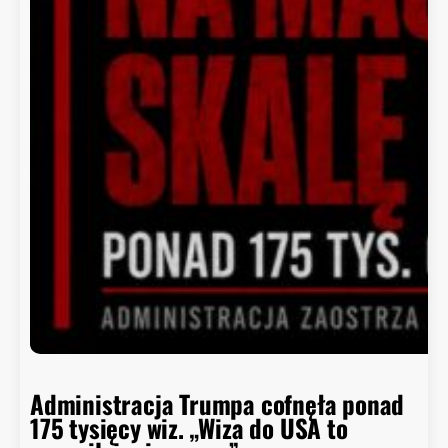
p
ą
.
S
a
l
m
o
n
e
l
l
a
w
j
a
l
Administracja Trumpa cofnęła ponad
a
175 tysięcy wiz. „Wiza do USA to
p