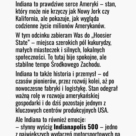
Indiana to prawdziwe serce Ameryki – stan,
O
RSS FEED
który może nie krzyczy jak Nowy Jork czy
LINK
D
E
Kalifornia, ale pokazuje, jak wygląda
EMBED
codzienne życie milionów Amerykanów.
W tym odcinku zabieram Was do „Hoosier
State” – miejsca szerokich pól kukurydzy,
małych miasteczek i silnych, lokalnych
społeczności. To tutaj bije spokojne, ale
stabilne tempo Środkowego Zachodu.
Indiana to także historia i przemysł – od
czasów pionierów, przez rozwój kolei, aż po
nowoczesne fabryki i logistykę. Stan odegrał
ważną rolę w rozwoju amerykańskiej
gospodarki i do dziś pozostaje jednym z
kluczowych centrów produkcyjnych USA.
Ale Indiana to również emocje:
– słynny wyścig
Indianapolis 500
– jedno
z największych wydarzeń motorsportowych na