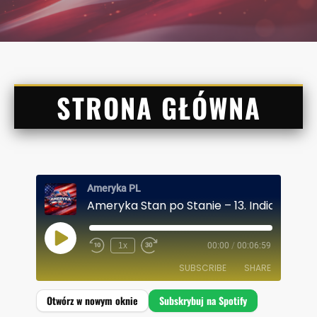
STRONA GŁÓWNA
Ameryka PL
Ameryka Stan po Stanie – 13. Indiana
P
1x
00:00
/
00:06:59
L
A
SUBSCRIBE
SHARE
Y
E
P
I
SHARE
Spotify
S