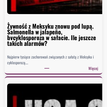
Żywność z Meksyku znowu pod lupą.
Salmonella w jalapeño,
bvcyklosporoza w sałacie. Ile jeszcze
takich alarmów?
Najpierw tysiące zachorowań związanych z sałatą z Meksyku i
cyklosporozą.…
:
Więcej
Ż
y
w
n
o
ś