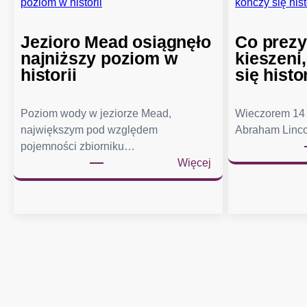
Jezioro Mead osiągnęło
Co prezy
najniższy poziom w
kieszeni
historii
się histo
Poziom wody w jeziorze Mead,
Wieczorem 14 
największym pod względem
Abraham Linco
pojemności zbiorniku…
:
Więcej
J
e
z
i
o
r
o
M