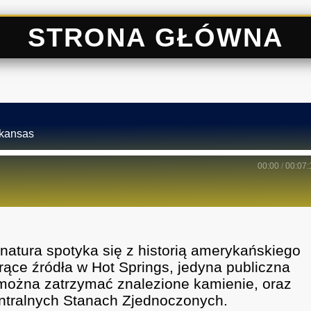
STRONA GŁÓWNA
rkansas
00:00
/
00:07:
 natura spotyka się z historią amerykańskiego
orące źródła w Hot Springs, jedyna publiczna
 można zatrzymać znalezione kamienie, oraz
centralnych Stanach Zjednoczonych.