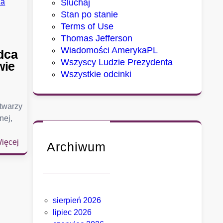
Sluchaj
Stan po stanie
Terms of Use
Thomas Jefferson
Wiadomości AmerykaPL
dca
Wszyscy Ludzie Prezydenta
wie
Wszystkie odcinki
 twarzy
nej,
:
ięcej
Archiwum
S
e
n
a
sierpień 2026
t
lipiec 2026
u