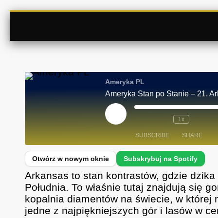
Ameryka PL
Ameryka Stan po Stanie – 21. A
P
1x
L
A
SUBSCRIBE
SHARE
Y
E
P
I
SHARE
Spotify
S
Arkansas to stan kontrastów, gdzie dzika
O
D
RSS FEED
LINK
Południa. To właśnie tutaj znajdują się g
E
kopalnia diamentów na świecie, w której
EMBED
jedne z najpiękniejszych gór i lasów w 