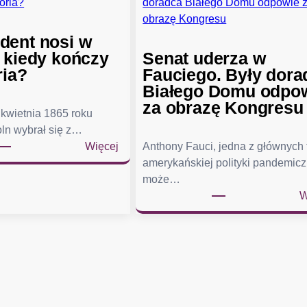
dent nosi w
, kiedy kończy
Senat uderza w
ria?
Fauciego. Były dora
Białego Domu odpo
za obrazę Kongresu
kwietnia 1865 roku
ln wybrał się z…
:
Więcej
Anthony Fauci, jedna z głównych
C
amerykańskiej polityki pandemicz
o
może…
p
W
r
e
z
y
d
e