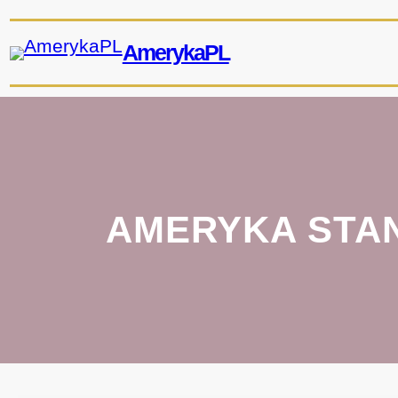
Przejdź
do
AmerykaPL
treści
AMERYKA STAN