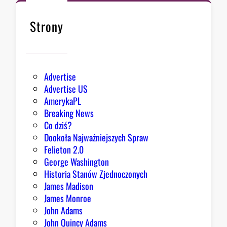
a
B
Strony
i
a
ł
e
Advertise
g
Advertise US
o
AmerykaPL
D
Breaking News
o
Co dziś?
m
Dookoła Najważniejszych Spraw
u
Felieton 2.0
o
George Washington
d
Historia Stanów Zjednoczonych
p
James Madison
o
James Monroe
w
John Adams
i
John Quincy Adams