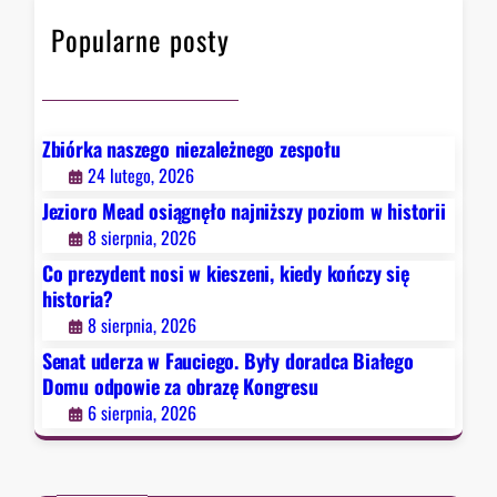
h
F
Popularne posty
a
u
c
i
e
Zbiórka naszego niezależnego zespołu
g
24 lutego, 2026
o
Jezioro Mead osiągnęło najniższy poziom w historii
.
8 sierpnia, 2026
B
Co prezydent nosi w kieszeni, kiedy kończy się
y
historia?
ł
8 sierpnia, 2026
y
d
Senat uderza w Fauciego. Były doradca Białego
o
Domu odpowie za obrazę Kongresu
r
6 sierpnia, 2026
a
d
c