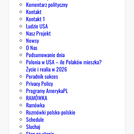
e
Komentarz polityczny
z
Kontakt
a
Kontakt 1
o
Ludzie USA
b
Nasz Projekt
r
Newsy
a
O Nas
z
Podsumowanie dnia
ę
Polonia w USA – ile Polaków mieszka?
K
Życie i realia w 2026
o
Poradnik sukces
n
Privacy Policy
g
Programy AmerykaPL
r
RAMÓWKA
e
Ramówka
s
Rozmówki polsko-polskie
u
Schedule
Sluchaj
Stan po stanie