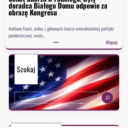
t
doradca Białego Domu odpowie za
o
obrazę Kongresu
r
i
Anthony Fauci, jedna z głównych twarzy amerykańskiej polityki
a
pandemicznej, może…
?
:
Więcej
S
e
n
Szukaj
a
t
u
d
S
e
e
r
a
z
r
a
c
w