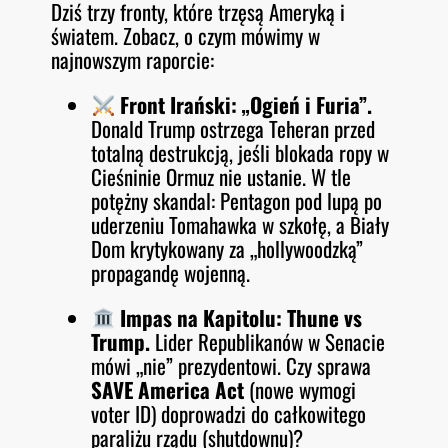
Dziś trzy fronty, które trzęsą Ameryką i
O
RSS FEED
światem. Zobacz, o czym mówimy w
LINK
D
E
najnowszym raporcie:
EMBED
Front Irański: „Ogień i Furia”.
Donald Trump ostrzega Teheran przed
totalną destrukcją, jeśli blokada ropy w
Cieśninie Ormuz nie ustanie. W tle
potężny skandal: Pentagon pod lupą po
uderzeniu Tomahawka w szkołę, a Biały
Dom krytykowany za „hollywoodzką”
propagandę wojenną.
Impas na Kapitolu: Thune vs
Trump.
Lider Republikanów w Senacie
mówi „nie” prezydentowi. Czy sprawa
SAVE America Act
(nowe wymogi
voter ID) doprowadzi do całkowitego
paraliżu rządu (shutdownu)?