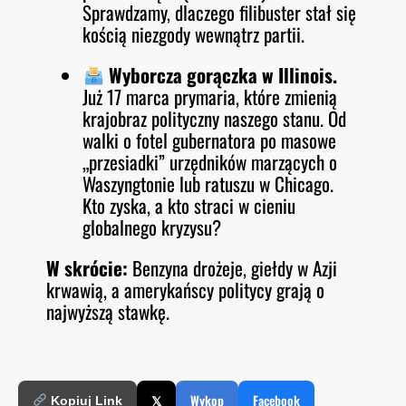
Sprawdzamy, dlaczego filibuster stał się
kością niezgody wewnątrz partii.
Wyborcza gorączka w Illinois.
Już 17 marca prymaria, które zmienią
krajobraz polityczny naszego stanu. Od
walki o fotel gubernatora po masowe
„przesiadki” urzędników marzących o
Waszyngtonie lub ratuszu w Chicago.
Kto zyska, a kto straci w cieniu
globalnego kryzysu?
W skrócie:
Benzyna drożeje, giełdy w Azji
krwawią, a amerykańscy politycy grają o
najwyższą stawkę.
𝕏
Wykop
Facebook
Kopiuj Link