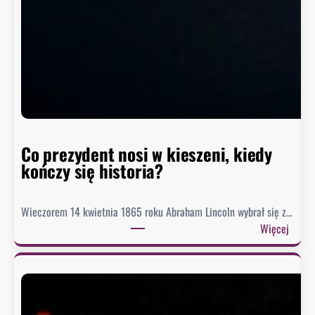
o
m
w
h
i
s
t
o
r
Co prezydent nosi w kieszeni, kiedy
i
kończy się historia?
i
Wieczorem 14 kwietnia 1865 roku Abraham Lincoln wybrał się z…
:
Więcej
C
o
p
r
e