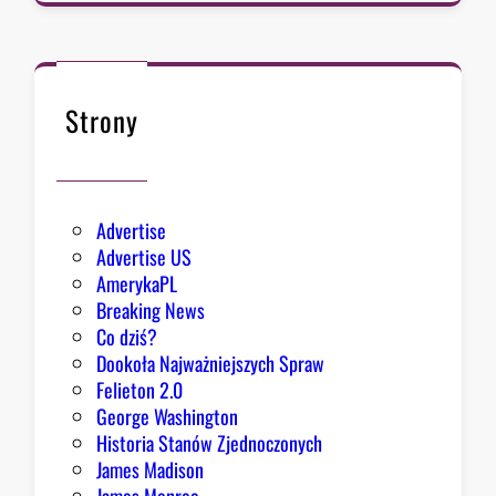
o
ł
k
n
ę
Strony
ł
o
Advertise
Advertise US
AmerykaPL
Breaking News
Co dziś?
Dookoła Najważniejszych Spraw
Felieton 2.0
George Washington
Historia Stanów Zjednoczonych
James Madison