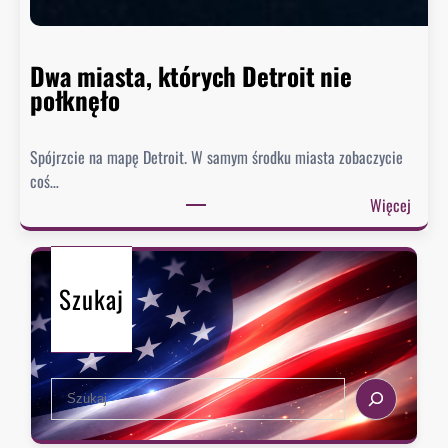
n
i
e
Dwa miasta, których Detroit nie
s
połknęło
p
i
Spójrzcie na mapę Detroit. W samym środku miasta zobaczycie
e
coś…
s
:
Więcej
z
D
y
w
s
a
i
Szukaj
m
ę
i
z
a
e
s
k
S
t
s
e
a
t
a
,