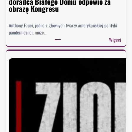
doradca Białego Domu odpowie za
obrazę Kongresu
Anthony Fauci, jedna z głównych twarzy amerykańskiej polityki
pandemicznej, może…
:
Więcej
S
e
n
a
t
u
d
e
r
z
a
w
F