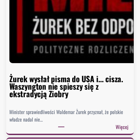
a
B
i
a
ł
e
g
o
D
o
m
Żurek wysłał pisma do USA i… cisza.
u
Waszyngton nie spieszy się z
o
ekstradycją Ziobry
d
p
Minister sprawiedliwości Waldemar Żurek przyznał, że polskie
o
władze nadal nie…
w
:
Więcej
i
Ż
e