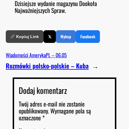
Dzisiejsze wydanie magazynu Dookoła
O
RSS FEED
Najważniejszych Spraw.
LINK
D
E
EMBED
𝕏
Wykop
Facebook
Kopiuj Link
Wiadomości AmerykaPL – 06.05
Rozmówki polsko-polskie – Kuba
→
Dodaj komentarz
Twój adres e-mail nie zostanie
opublikowany.
Wymagane pola są
oznaczone
*