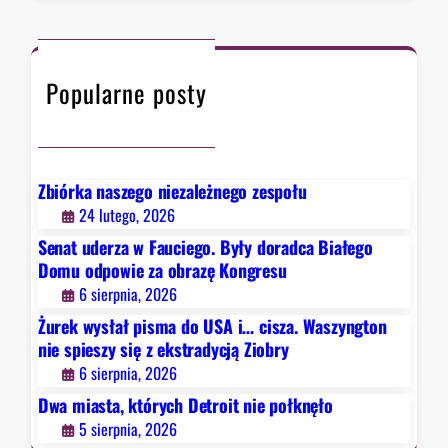
r
r
k
a
c
t
d
h
ó
y
Popularne posty
r
c
y
j
c
ą
h
Z
D
Zbiórka naszego niezależnego zespołu
i
e
24 lutego, 2026
o
t
b
Senat uderza w Fauciego. Były doradca Białego
r
r
Domu odpowie za obrazę Kongresu
o
y
6 sierpnia, 2026
i
Żurek wysłał pisma do USA i… cisza. Waszyngton
t
nie spieszy się z ekstradycją Ziobry
n
6 sierpnia, 2026
i
e
Dwa miasta, których Detroit nie połknęło
p
5 sierpnia, 2026