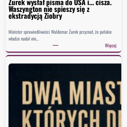
Żurek wysłał pisma do USA i… cisza.
Waszyngton nie spieszy się z
ekstradycją Ziobry
Minister sprawiedliwości Waldemar Żurek przyznał, że polskie
władze nadal nie…
:
Więcej
Ż
u
r
e
k
w
y
s
ł
a
ł
p