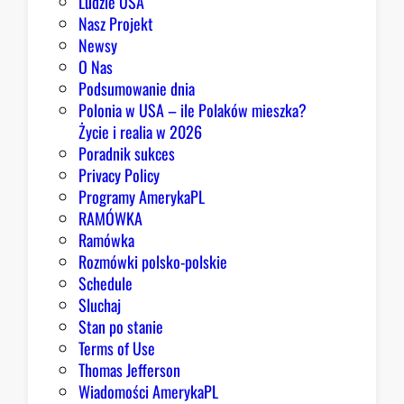
Ludzie USA
m
Nasz Projekt
m
Newsy
a
O Nas
j
Podsumowanie dnia
ą
Polonia w USA – ile Polaków mieszka?
p
Życie i realia w 2026
o
Poradnik sukces
w
Privacy Policy
o
Programy AmerykaPL
d
RAMÓWKA
y
Ramówka
d
Rozmówki polsko-polskie
o
Schedule
o
Sluchaj
p
Stan po stanie
t
Terms of Use
y
Thomas Jefferson
m
Wiadomości AmerykaPL
i