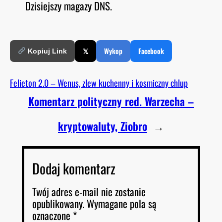
Dzisiejszy magazy DNS.
O
RSS FEED
LINK
D
E
EMBED
𝕏
Wykop
Facebook
Kopiuj Link
Felieton 2.0 – Wenus, zlew kuchenny i kosmiczny chlup
Komentarz polityczny red. Warzecha –
kryptowaluty, Ziobro
→
Dodaj komentarz
Twój adres e-mail nie zostanie
opublikowany.
Wymagane pola są
oznaczone
*