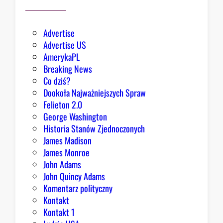
a
r
d
Advertise
z
Advertise US
i
AmerykaPL
e
Breaking News
j
Co dziś?
,
Dookoła Najważniejszych Spraw
R
Felieton 2.0
e
George Washington
p
Historia Stanów Zjednoczonych
u
James Madison
b
James Monroe
l
John Adams
i
John Quincy Adams
k
Komentarz polityczny
a
Kontakt
n
Kontakt 1
o