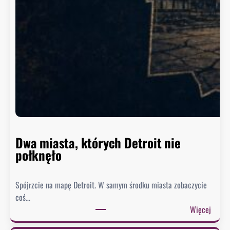
a
s
z
y
n
g
t
o
n
n
i
e
Dwa miasta, których Detroit nie
s
połknęło
p
i
Spójrzcie na mapę Detroit. W samym środku miasta zobaczycie
e
coś…
s
:
Więcej
z
D
y