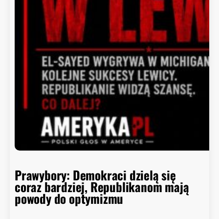
r
r
o
y
i
t
n
i
e
p
o
ł
k
n
ę
ł
o
Prawybory: Demokraci dzielą się
coraz bardziej, Republikanom mają
powody do optymizmu