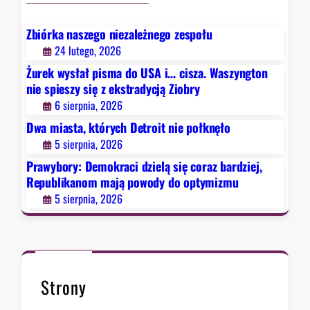
a
c
Zbiórka naszego niezależnego zespołu
i
24 lutego, 2026
d
Żurek wysłał pisma do USA i… cisza. Waszyngton
z
nie spieszy się z ekstradycją Ziobry
i
6 sierpnia, 2026
e
Dwa miasta, których Detroit nie połknęło
l
5 sierpnia, 2026
ą
s
Prawybory: Demokraci dzielą się coraz bardziej,
i
Republikanom mają powody do optymizmu
ę
5 sierpnia, 2026
c
o
r
a
z
Strony
b