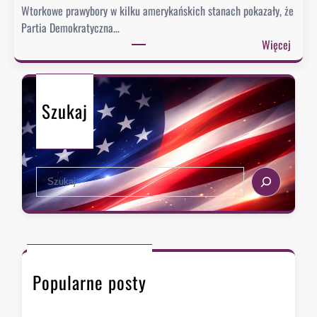
Wtorkowe prawybory w kilku amerykańskich stanach pokazały, że
Partia Demokratyczna…
:
Więcej
P
r
a
Szukaj
w
y
b
o
S
r
e
y
a
:
r
D
c
e
h
m
Popularne posty
o
k
r