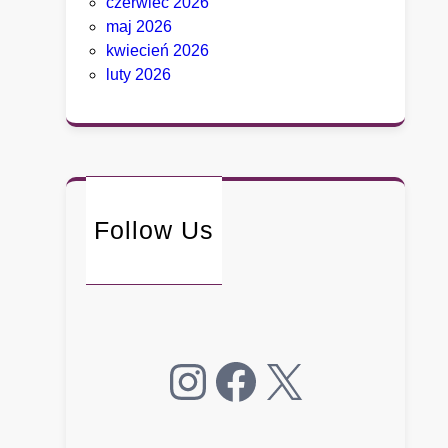
czerwiec 2026
e
maj 2026
g
kwiecień 2026
o
luty 2026
.
B
y
ł
y
d
o
Follow Us
r
a
d
c
a
Instagram
Facebook
X
B
i
a
ł