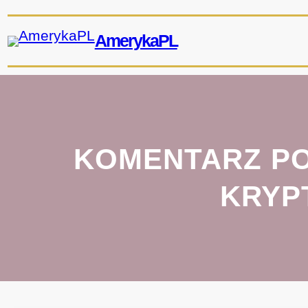
Przejdź
do
AmerykaPL
treści
KOMENTARZ PO
KRYP