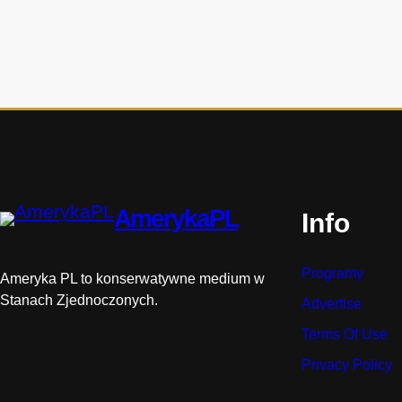
s
t
o
r
i
i
AmerykaPL
Info
Programy
Ameryka PL to konserwatywne medium w
Stanach Zjednoczonych.
Advertise
Terms Of Use
Privacy Policy