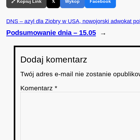
🔗 Kopiuj Link
𝕏
Wykop
Facebook
DNS – azyl dla Ziobry w USA, nowojorski adwokat pol
Podsumowanie dnia – 15.05
→
Dodaj komentarz
Twój adres e-mail nie zostanie opubliko
Komentarz
*