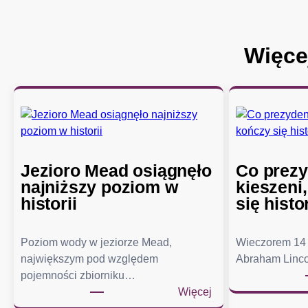
Więce
Jezioro Mead osiągnęło
Co prezy
najniższy poziom w
kieszeni
historii
się histo
Poziom wody w jeziorze Mead,
Wieczorem 14 
największym pod względem
Abraham Linco
pojemności zbiorniku…
:
Więcej
J