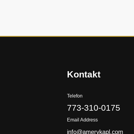
h
i
s
t
o
r
i
a
?
Kontakt
Telefon
773-310-0175
Email Address
info@amerykapl.com