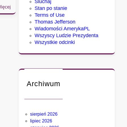
Sluchaj
:
ięcej
Stan po stanie
S
Terms of Use
e
Thomas Jefferson
n
Wiadomości AmerykaPL
a
Wszyscy Ludzie Prezydenta
t
Wszystkie odcinki
u
d
e
r
z
a
Archiwum
w
F
a
u
sierpień 2026
c
lipiec 2026
i