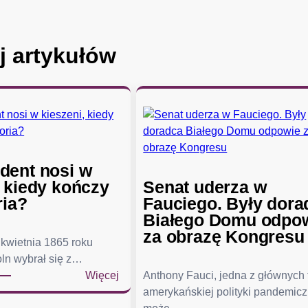
j artykułów
dent nosi w
, kiedy kończy
Senat uderza w
ria?
Fauciego. Były dora
Białego Domu odpo
za obrazę Kongresu
kwietnia 1865 roku
ln wybrał się z…
:
Więcej
Anthony Fauci, jedna z głównych
C
amerykańskiej polityki pandemicz
o