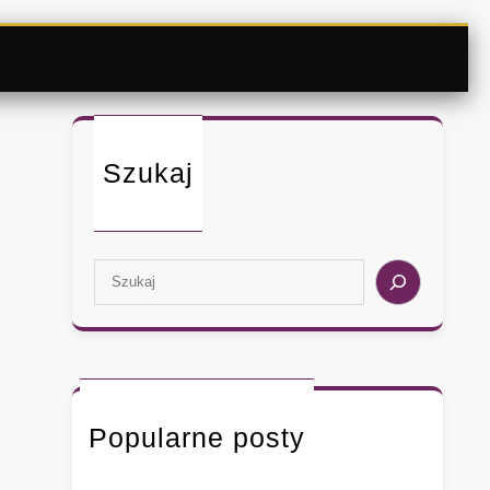
Szukaj
S
e
a
r
c
h
Popularne posty