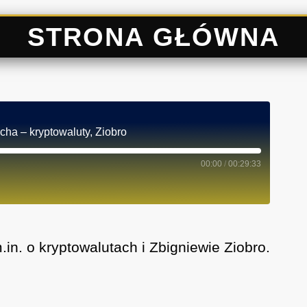
STRONA GŁÓWNA
cha – kryptowaluty, Ziobro
00:00
/
00:29:33
n. o kryptowalutach i Zbigniewie Ziobro.