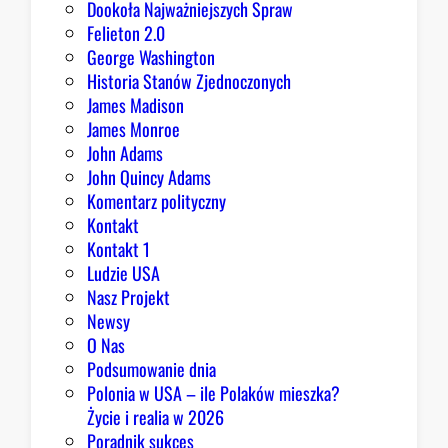
Dookoła Najważniejszych Spraw
R
Felieton 2.0
e
George Washington
p
Historia Stanów Zjednoczonych
u
James Madison
b
James Monroe
l
John Adams
i
John Quincy Adams
k
Komentarz polityczny
a
Kontakt
n
Kontakt 1
o
Ludzie USA
m
Nasz Projekt
m
Newsy
a
O Nas
j
Podsumowanie dnia
ą
Polonia w USA – ile Polaków mieszka?
p
Życie i realia w 2026
o
Poradnik sukces