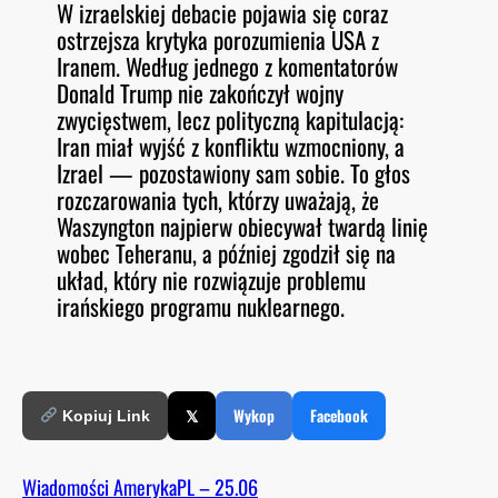
W izraelskiej debacie pojawia się coraz
O
RSS FEED
ostrzejsza krytyka porozumienia USA z
LINK
D
E
Iranem. Według jednego z komentatorów
EMBED
Donald Trump nie zakończył wojny
zwycięstwem, lecz polityczną kapitulacją:
Iran miał wyjść z konfliktu wzmocniony, a
Izrael — pozostawiony sam sobie. To głos
rozczarowania tych, którzy uważają, że
Waszyngton najpierw obiecywał twardą linię
wobec Teheranu, a później zgodził się na
układ, który nie rozwiązuje problemu
irańskiego programu nuklearnego.
𝕏
Wykop
Facebook
Kopiuj Link
Wiadomości AmerykaPL – 25.06