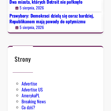
Dwa miasta, których Detroit nie połknęło
l
5 sierpnia, 2026
ą
s
Prawybory: Demokraci dzielą się coraz bardziej,
i
Republikanom mają powody do optymizmu
ę
5 sierpnia, 2026
c
o
r
a
z
Strony
b
a
r
d
Advertise
z
Advertise US
i
AmerykaPL
e
Breaking News
j
Co dziś?
,