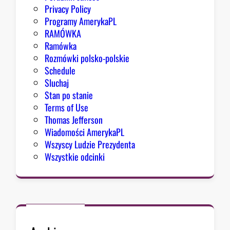
w
Privacy Policy
o
Programy AmerykaPL
d
RAMÓWKA
y
Ramówka
d
Rozmówki polsko-polskie
o
Schedule
o
Sluchaj
p
Stan po stanie
t
Terms of Use
y
Thomas Jefferson
m
Wiadomości AmerykaPL
i
Wszyscy Ludzie Prezydenta
z
Wszystkie odcinki
m
u