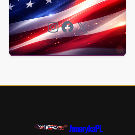
Instagram
Facebook
X
AmerykaPL