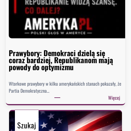
p
o
ł
k
n
ę
ł
o
Prawybory: Demokraci dzielą się
coraz bardziej, Republikanom mają
powody do optymizmu
Wtorkowe prawybory w kilku amerykańskich stanach pokazały, że
Partia Demokratyczna…
:
Więcej
P
r
a
Szukaj
w