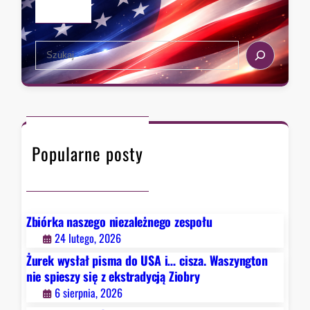
y
b
o
S
r
e
y
a
:
r
D
c
e
h
m
Popularne posty
o
k
r
a
c
Zbiórka naszego niezależnego zespołu
i
24 lutego, 2026
d
Żurek wysłał pisma do USA i… cisza. Waszyngton
z
nie spieszy się z ekstradycją Ziobry
i
6 sierpnia, 2026
e