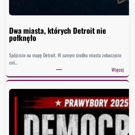
n
n
i
e
Dwa miasta, których Detroit nie
s
połknęło
p
i
Spójrzcie na mapę Detroit. W samym środku miasta zobaczycie
e
coś…
s
:
Więcej
z
D
y
w
s
a
i
m
ę
i
z
a
e
s
k
t
s
a