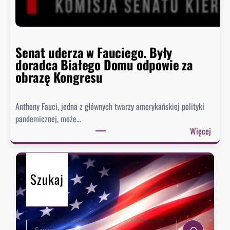
ę
h
i
s
Senat uderza w Fauciego. Były
t
doradca Białego Domu odpowie za
o
obrazę Kongresu
r
i
Anthony Fauci, jedna z głównych twarzy amerykańskiej polityki
a
pandemicznej, może…
?
:
Więcej
S
e
n
Szukaj
a
t
u
d
S
e