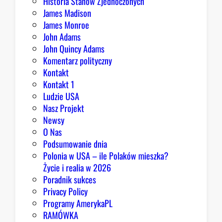
Historia Stanów Zjednoczonych
p
James Madison
o
James Monroe
w
John Adams
i
John Quincy Adams
e
Komentarz polityczny
z
Kontakt
a
Kontakt 1
o
Ludzie USA
b
Nasz Projekt
r
Newsy
a
O Nas
z
Podsumowanie dnia
ę
Polonia w USA – ile Polaków mieszka?
K
Życie i realia w 2026
o
Poradnik sukces
n
Privacy Policy
g
Programy AmerykaPL
r
RAMÓWKA
e