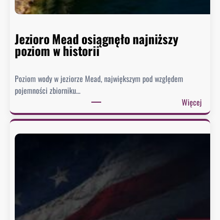
Jezioro Mead osiągnęło najniższy
poziom w historii
Poziom wody w jeziorze Mead, największym pod względem
pojemności zbiorniku…
:
Więcej
J
e
z
i
o
r
o
M
e
a