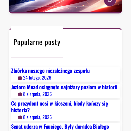
e
r
a
z
r
a
c
w
h
F
Popularne posty
a
u
c
i
e
Zbiórka naszego niezależnego zespołu
g
24 lutego, 2026
o
Jezioro Mead osiągnęło najniższy poziom w historii
.
8 sierpnia, 2026
B
Co prezydent nosi w kieszeni, kiedy kończy się
y
historia?
ł
8 sierpnia, 2026
y
d
Senat uderza w Fauciego. Były doradca Białego