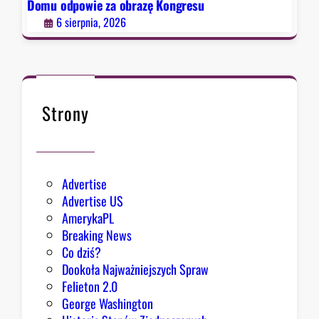
o
Domu odpowie za obrazę Kongresu
r
6 sierpnia, 2026
a
d
c
a
B
Strony
i
a
ł
e
Advertise
g
Advertise US
o
AmerykaPL
D
Breaking News
o
Co dziś?
m
Dookoła Najważniejszych Spraw
u
Felieton 2.0
o
George Washington
d