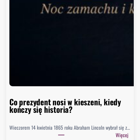
y
p
o
z
i
o
m
w
h
i
s
t
o
r
Co prezydent nosi w kieszeni, kiedy
i
kończy się historia?
i
Wieczorem 14 kwietnia 1865 roku Abraham Lincoln wybrał się z…
:
Więcej