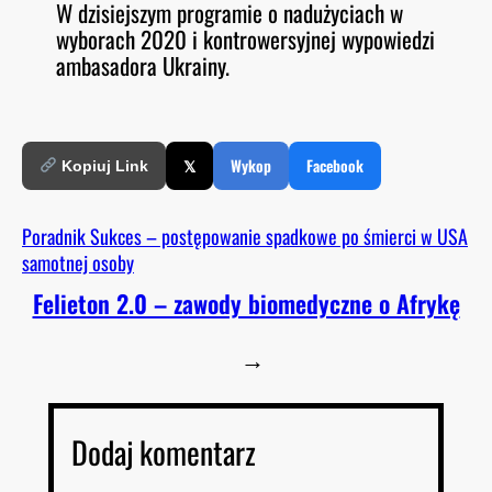
W dzisiejszym programie o nadużyciach w
O
RSS FEED
wyborach 2020 i kontrowersyjnej wypowiedzi
LINK
D
E
ambasadora Ukrainy.
EMBED
𝕏
Wykop
Facebook
Kopiuj Link
Poradnik Sukces – postępowanie spadkowe po śmierci w USA
samotnej osoby
Felieton 2.0 – zawody biomedyczne o Afrykę
→
Dodaj komentarz