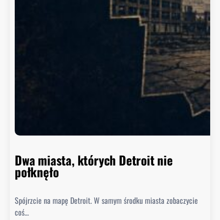
.
W
a
s
z
y
n
g
t
o
n
n
i
e
Dwa miasta, których Detroit nie
s
połknęło
p
i
Spójrzcie na mapę Detroit. W samym środku miasta zobaczycie
e
coś…
s