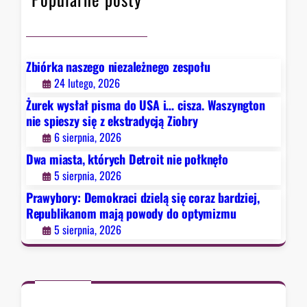
k
r
a
c
Zbiórka naszego niezależnego zespołu
i
24 lutego, 2026
d
Żurek wysłał pisma do USA i… cisza. Waszyngton
z
nie spieszy się z ekstradycją Ziobry
i
6 sierpnia, 2026
e
Dwa miasta, których Detroit nie połknęło
l
5 sierpnia, 2026
ą
s
Prawybory: Demokraci dzielą się coraz bardziej,
i
Republikanom mają powody do optymizmu
ę
5 sierpnia, 2026
c
o
r
a