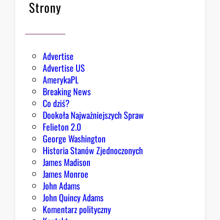
z
Strony
b
a
r
d
Advertise
z
Advertise US
i
AmerykaPL
e
Breaking News
j
Co dziś?
,
Dookoła Najważniejszych Spraw
R
Felieton 2.0
e
George Washington
p
Historia Stanów Zjednoczonych
u
James Madison
b
James Monroe
l
John Adams
i
John Quincy Adams
k
Komentarz polityczny
a