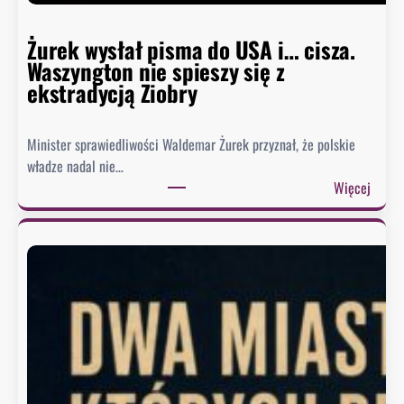
Żurek wysłał pisma do USA i… cisza.
Waszyngton nie spieszy się z
ekstradycją Ziobry
Minister sprawiedliwości Waldemar Żurek przyznał, że polskie
władze nadal nie…
:
Więcej
Ż
u
r
e
k
w
y
s
ł
a