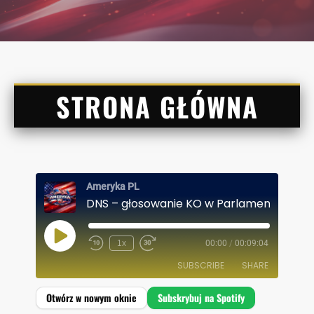
STRONA GŁÓWNA
Ameryka PL
P
1x
00:00
/
00:09:04
L
A
SUBSCRIBE
SHARE
Y
E
P
I
SHARE
Spotify
S