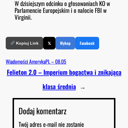
W dzisiejszym odcinku o głosowaniach KO w
O
RSS FEED
Parlamencie Europejskim i o nalocie FBI w
LINK
D
E
Virginii.
EMBED
𝕏
Wykop
Facebook
Kopiuj Link
Wiadomości AmerykaPL – 08.05
Felieton 2.0 – Imperium bogactwa i znikająca
klasa średnia
→
Dodaj komentarz
Twój adres e-mail nie zostanie