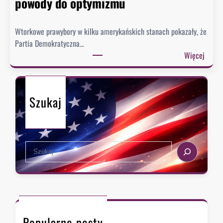
powody do optymizmu
Wtorkowe prawybory w kilku amerykańskich stanach pokazały, że
Partia Demokratyczna…
:
Więcej
P
r
a
Szukaj
w
y
b
o
S
r
e
y
a
:
r
D
c
e
h
m
Popularne posty
o