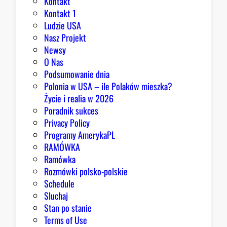
Kontakt
n
Kontakt 1
o
Ludzie USA
m
Nasz Projekt
m
Newsy
a
O Nas
j
Podsumowanie dnia
ą
Polonia w USA – ile Polaków mieszka?
p
Życie i realia w 2026
o
Poradnik sukces
w
Privacy Policy
o
Programy AmerykaPL
d
RAMÓWKA
y
Ramówka
d
Rozmówki polsko-polskie
o
Schedule
o
Sluchaj
p
Stan po stanie
t
Terms of Use
y