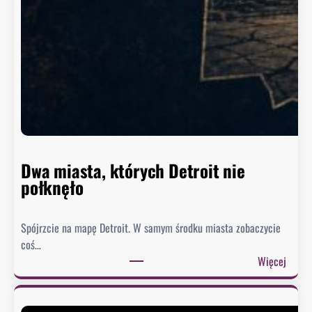
z
y
n
g
t
o
n
n
i
e
Dwa miasta, których Detroit nie
s
połknęło
p
i
Spójrzcie na mapę Detroit. W samym środku miasta zobaczycie
e
coś…
s
:
Więcej
z
D
y
w
s
a