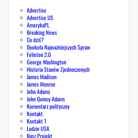
d
Advertise
z
Advertise US
i
AmerykaPL
e
Breaking News
j
Co dziś?
,
Dookoła Najważniejszych Spraw
R
Felieton 2.0
e
George Washington
p
Historia Stanów Zjednoczonych
u
James Madison
b
James Monroe
l
John Adams
i
John Quincy Adams
k
Komentarz polityczny
a
Kontakt
n
Kontakt 1
o
Ludzie USA
m
Nasz Projekt