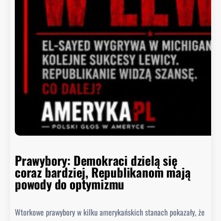
o
y
i
t
n
i
e
p
o
ł
k
n
ę
ł
o
Prawybory: Demokraci dzielą się
coraz bardziej, Republikanom mają
powody do optymizmu
Wtorkowe prawybory w kilku amerykańskich stanach pokazały, że