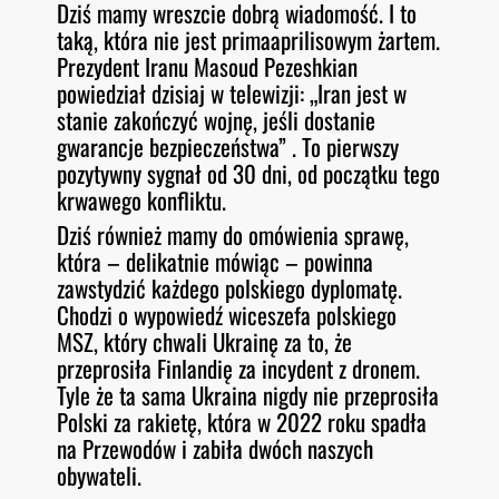
Dziś mamy wreszcie dobrą wiadomość. I to
O
RSS FEED
taką, która nie jest primaaprilisowym żartem.
LINK
D
E
Prezydent Iranu Masoud Pezeshkian
EMBED
powiedział dzisiaj w telewizji: „Iran jest w
stanie zakończyć wojnę, jeśli dostanie
gwarancje bezpieczeństwa” . To pierwszy
pozytywny sygnał od 30 dni, od początku tego
krwawego konfliktu.
Dziś również mamy do omówienia sprawę,
która – delikatnie mówiąc – powinna
zawstydzić każdego polskiego dyplomatę.
Chodzi o wypowiedź wiceszefa polskiego
MSZ, który chwali Ukrainę za to, że
przeprosiła Finlandię za incydent z dronem.
Tyle że ta sama Ukraina nigdy nie przeprosiła
Polski za rakietę, która w 2022 roku spadła
na Przewodów i zabiła dwóch naszych
obywateli.