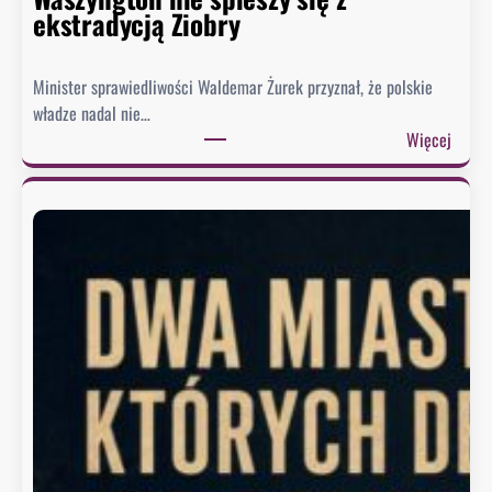
ekstradycją Ziobry
Minister sprawiedliwości Waldemar Żurek przyznał, że polskie
władze nadal nie…
:
Więcej
Ż
u
r
e
k
w
y
s
ł
a
ł
p
i