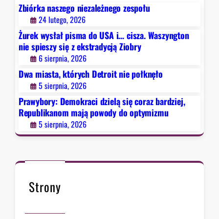
c
Zbiórka naszego niezależnego zespołu
i
24 lutego, 2026
d
Żurek wysłał pisma do USA i… cisza. Waszyngton
z
nie spieszy się z ekstradycją Ziobry
i
6 sierpnia, 2026
e
Dwa miasta, których Detroit nie połknęło
l
5 sierpnia, 2026
ą
s
Prawybory: Demokraci dzielą się coraz bardziej,
i
Republikanom mają powody do optymizmu
ę
5 sierpnia, 2026
c
o
r
a
z
Strony
b
a
r