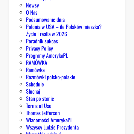
m
Newsy
a
O Nas
j
Podsumowanie dnia
ą
Polonia w USA – ile Polaków mieszka?
p
Życie i realia w 2026
o
Poradnik sukces
w
Privacy Policy
o
Programy AmerykaPL
d
RAMÓWKA
y
Ramówka
d
Rozmówki polsko-polskie
o
Schedule
o
Sluchaj
p
Stan po stanie
t
Terms of Use
y
Thomas Jefferson
m
Wiadomości AmerykaPL
i
Wszyscy Ludzie Prezydenta
z