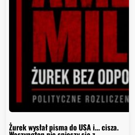
Żurek wysłał pisma do USA i… cisza.
Waszyngton nie spieszy się z