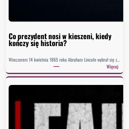
i
s
t
o
r
Co prezydent nosi w kieszeni, kiedy
i
kończy się historia?
i
Wieczorem 14 kwietnia 1865 roku Abraham Lincoln wybrał się z…
:
Więcej
C
o
p
r
e
z
y
d
e