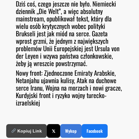
Dziś coś, czego jeszcze nie było. Niemiecki
O
RSS FEED
dziennik „Die Welt”, a więc absolutny
LINK
D
E
mainstream, opublikował tekst, który dla
EMBED
wielu osób krytycznych wobec polityki
Brukseli jest jak miód na serce. Gazeta
wprost grzmi, że jednym z największych
problemów Unii Europejskiej jest Ursula von
der Leyen i wzywa państwa członkowskie,
żeby ją wreszcie powstrzymać.
Nowy front: Zjednoczone Emiraty Arabskie,
Netanjahu ujawnia kulisy, Atak na duchowe
serce Iranu, Wojna na morzach i nowi gracze,
Kurdyjski front i ryzyko wojny turecko-
izraelskiej
𝕏
Wykop
Facebook
Kopiuj Link