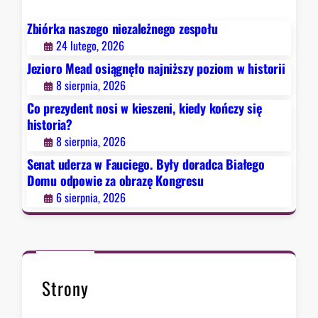
i
e
Zbiórka naszego niezależnego zespołu
g
24 lutego, 2026
o
Jezioro Mead osiągnęło najniższy poziom w historii
.
8 sierpnia, 2026
B
Co prezydent nosi w kieszeni, kiedy kończy się
y
historia?
ł
8 sierpnia, 2026
y
d
Senat uderza w Fauciego. Były doradca Białego
o
Domu odpowie za obrazę Kongresu
r
6 sierpnia, 2026
a
d
c
a
B
Strony
i
a