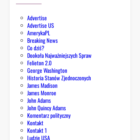
ł
e
Advertise
g
Advertise US
o
AmerykaPL
D
Breaking News
o
Co dziś?
m
Dookoła Najważniejszych Spraw
u
Felieton 2.0
o
George Washington
d
Historia Stanów Zjednoczonych
p
James Madison
o
James Monroe
w
John Adams
i
John Quincy Adams
e
Komentarz polityczny
z
Kontakt
a
Kontakt 1
o
Ludzie USA