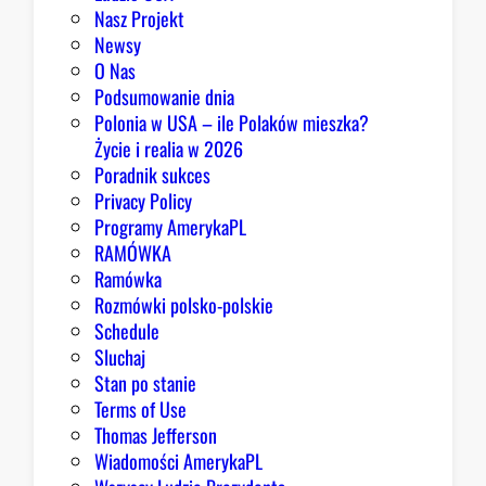
b
Nasz Projekt
r
Newsy
a
O Nas
z
Podsumowanie dnia
ę
Polonia w USA – ile Polaków mieszka?
K
Życie i realia w 2026
o
Poradnik sukces
n
Privacy Policy
g
Programy AmerykaPL
r
RAMÓWKA
e
Ramówka
s
Rozmówki polsko-polskie
u
Schedule
Sluchaj
Stan po stanie
Terms of Use
Thomas Jefferson
Wiadomości AmerykaPL