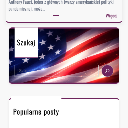
Anthony Fauci, jedna z głównych twarzy amerykańskiej polityki
a
pandemicznej, może…
?
:
Więcej
S
e
n
Szukaj
a
t
u
d
S
e
e
r
a
z
r
a
c
w
h
F
Popularne posty
a
u
c