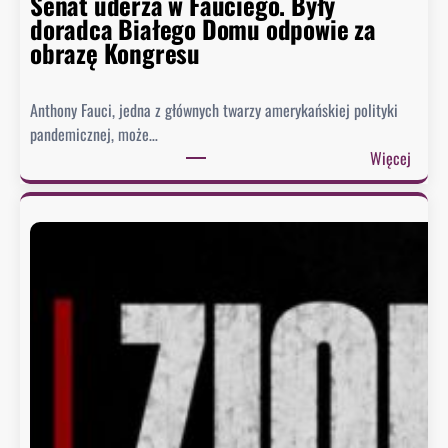
Senat uderza w Fauciego. Były
doradca Białego Domu odpowie za
obrazę Kongresu
Anthony Fauci, jedna z głównych twarzy amerykańskiej polityki
pandemicznej, może…
:
Więcej
S
e
n
a
t
u
d
e
r
z
a
w