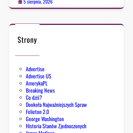
p
5 sierpnia, 2026
o
ł
k
n
ę
Strony
ł
o
Advertise
Advertise US
AmerykaPL
Breaking News
Co dziś?
Dookoła Najważniejszych Spraw
Felieton 2.0
George Washington
Historia Stanów Zjednoczonych