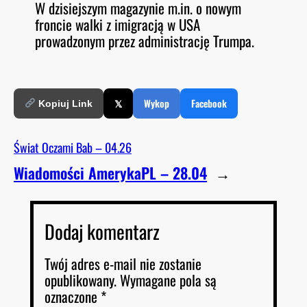
W dzisiejszym magazynie m.in. o nowym
O
RSS FEED
froncie walki z imigracją w USA
LINK
D
E
prowadzonym przez administrację Trumpa.
EMBED
𝕏
Wykop
Facebook
Kopiuj Link
Świat Oczami Bab – 04.26
Wiadomości AmerykaPL – 28.04
→
Dodaj komentarz
Twój adres e-mail nie zostanie
opublikowany.
Wymagane pola są
oznaczone
*