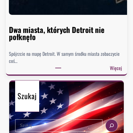
n
n
i
e
Dwa miasta, których Detroit nie
s
połknęło
p
i
Spójrzcie na mapę Detroit. W samym środku miasta zobaczycie
e
coś…
s
:
Więcej
z
D
y
w
s
a
i
Szukaj
m
ę
i
z
a
e
s
k
S
t
s
e
a