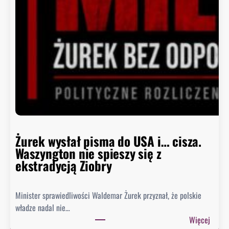
c
a
B
i
a
ł
e
g
o
D
o
m
Żurek wysłał pisma do USA i… cisza.
u
Waszyngton nie spieszy się z
o
ekstradycją Ziobry
d
p
Minister sprawiedliwości Waldemar Żurek przyznał, że polskie
o
władze nadal nie…
w
:
Więcej
i