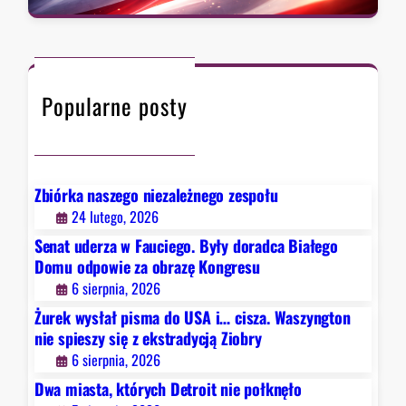
t
a
,
r
r
k
a
c
t
d
h
ó
y
Popularne posty
r
c
y
j
c
ą
h
Z
D
Zbiórka naszego niezależnego zespołu
i
e
24 lutego, 2026
o
t
b
Senat uderza w Fauciego. Były doradca Białego
r
r
Domu odpowie za obrazę Kongresu
o
y
6 sierpnia, 2026
i
Żurek wysłał pisma do USA i… cisza. Waszyngton
t
nie spieszy się z ekstradycją Ziobry
n
6 sierpnia, 2026
i
e
Dwa miasta, których Detroit nie połknęło