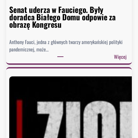
Senat uderza w Fauciego. Były
doradca Białego Domu odpowie za
obrazę Kongresu
Anthony Fauci, jedna z głównych twarzy amerykańskiej polityki
pandemicznej, może…
:
Więcej
S
e
n
a
t
u
d
e
r
z
a