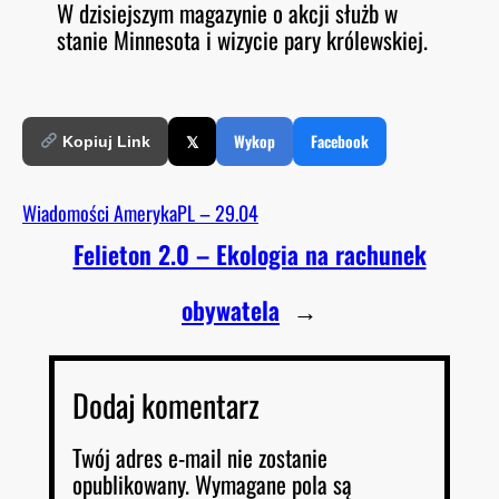
W dzisiejszym magazynie o akcji służb w
O
RSS FEED
stanie Minnesota i wizycie pary królewskiej.
LINK
D
E
EMBED
𝕏
Wykop
Facebook
Kopiuj Link
Wiadomości AmerykaPL – 29.04
Felieton 2.0 – Ekologia na rachunek
obywatela
→
Dodaj komentarz
Twój adres e-mail nie zostanie
opublikowany.
Wymagane pola są