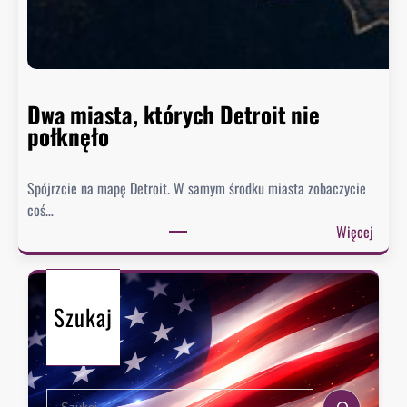
o
n
n
i
e
Dwa miasta, których Detroit nie
s
połknęło
p
i
Spójrzcie na mapę Detroit. W samym środku miasta zobaczycie
e
coś…
s
:
Więcej
z
D
y
w
s
a
i
Szukaj
m
ę
i
z
a
e
s
k
S
t