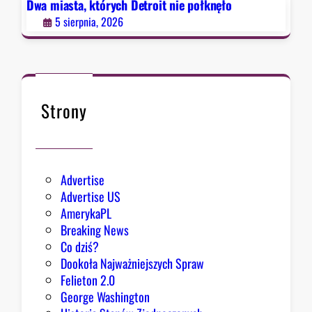
e
Dwa miasta, których Detroit nie połknęło
p
5 sierpnia, 2026
o
ł
k
n
ę
Strony
ł
o
Advertise
Advertise US
AmerykaPL
Breaking News
Co dziś?
Dookoła Najważniejszych Spraw
Felieton 2.0
George Washington