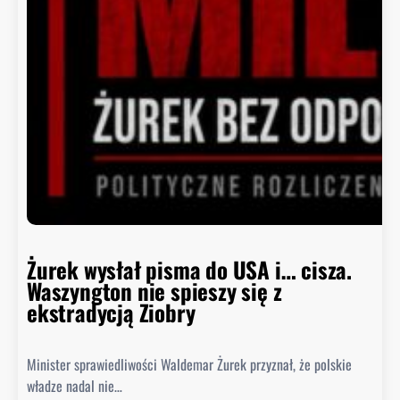
d
c
a
B
i
a
ł
e
g
o
D
o
m
Żurek wysłał pisma do USA i… cisza.
u
Waszyngton nie spieszy się z
o
ekstradycją Ziobry
d
p
Minister sprawiedliwości Waldemar Żurek przyznał, że polskie
o
władze nadal nie…
w