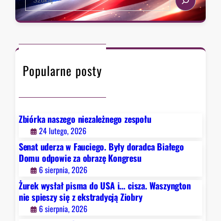
s
e
a
t
a
,
r
r
k
a
c
t
d
h
ó
y
Popularne posty
r
c
y
j
c
ą
h
Z
D
Zbiórka naszego niezależnego zespołu
i
e
24 lutego, 2026
o
t
b
Senat uderza w Fauciego. Były doradca Białego
r
r
Domu odpowie za obrazę Kongresu
o
y
6 sierpnia, 2026
i
Żurek wysłał pisma do USA i… cisza. Waszyngton
t
nie spieszy się z ekstradycją Ziobry
n
6 sierpnia, 2026
i