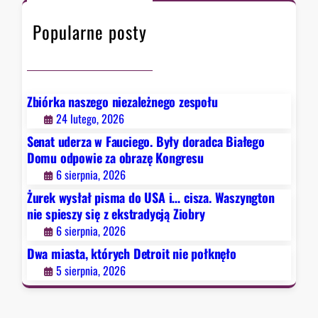
d
h
ó
y
Popularne posty
r
c
y
j
c
ą
h
Z
D
Zbiórka naszego niezależnego zespołu
i
e
24 lutego, 2026
o
t
b
Senat uderza w Fauciego. Były doradca Białego
r
r
Domu odpowie za obrazę Kongresu
o
y
6 sierpnia, 2026
i
Żurek wysłał pisma do USA i… cisza. Waszyngton
t
nie spieszy się z ekstradycją Ziobry
n
6 sierpnia, 2026
i
e
Dwa miasta, których Detroit nie połknęło
p
5 sierpnia, 2026
o
ł