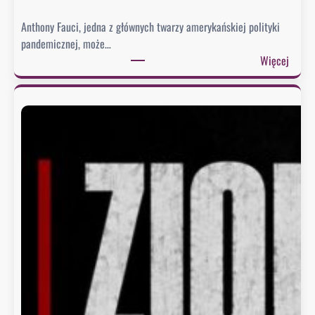
Anthony Fauci, jedna z głównych twarzy amerykańskiej polityki
pandemicznej, może…
:
Więcej
S
e
n
a
t
u
d
e
r
z
a
w
F
a
u