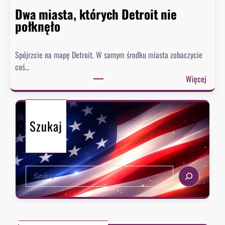
e
Dwa miasta, których Detroit nie
s
połknęło
p
i
Spójrzcie na mapę Detroit. W samym środku miasta zobaczycie
e
coś…
s
:
Więcej
z
D
y
w
s
a
i
Szukaj
m
ę
i
z
a
e
s
k
S
t
s
e
a
t
a
,
r
r
k
a
c
t