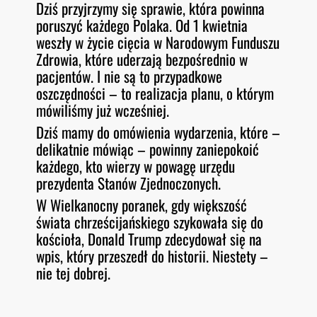
Dziś przyjrzymy się sprawie, która powinna
O
RSS FEED
poruszyć każdego Polaka. Od 1 kwietnia
LINK
D
E
weszły w życie cięcia w Narodowym Funduszu
EMBED
Zdrowia, które uderzają bezpośrednio w
pacjentów. I nie są to przypadkowe
oszczędności – to realizacja planu, o którym
mówiliśmy już wcześniej.
Dziś mamy do omówienia wydarzenia, które –
delikatnie mówiąc – powinny zaniepokoić
każdego, kto wierzy w powagę urzędu
prezydenta Stanów Zjednoczonych.
W Wielkanocny poranek, gdy większość
świata chrześcijańskiego szykowała się do
kościoła, Donald Trump zdecydował się na
wpis, który przeszedł do historii. Niestety –
nie tej dobrej.