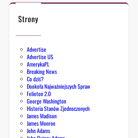
k
n
ę
Strony
ł
o
Advertise
Advertise US
AmerykaPL
Breaking News
Co dziś?
Dookoła Najważniejszych Spraw
Felieton 2.0
George Washington
Historia Stanów Zjednoczonych
James Madison
James Monroe
John Adams