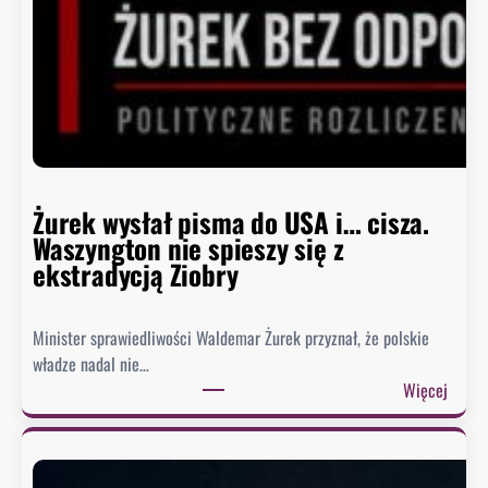
i
a
ł
e
g
o
D
o
m
Żurek wysłał pisma do USA i… cisza.
u
Waszyngton nie spieszy się z
o
ekstradycją Ziobry
d
p
Minister sprawiedliwości Waldemar Żurek przyznał, że polskie
o
władze nadal nie…
w
:
Więcej
i
Ż
e
u
z
r
a