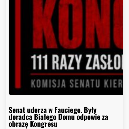
Senat uderza w Fauciego. Były
doradca Białego Domu odpowie za
obrazę Kongresu