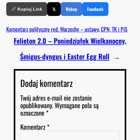
𝕏
Wykop
Facebook
Kopiuj Link
Komentarz polityczny red. Warzechy – ustawy, CPN, TK i PiS
Felieton 2.0 – Poniedziałek Wielkanocny,
Śmigus-dyngus i Easter Egg Roll
→
Dodaj komentarz
Twój adres e-mail nie zostanie
opublikowany.
Wymagane pola są
oznaczone
*
Komentarz
*