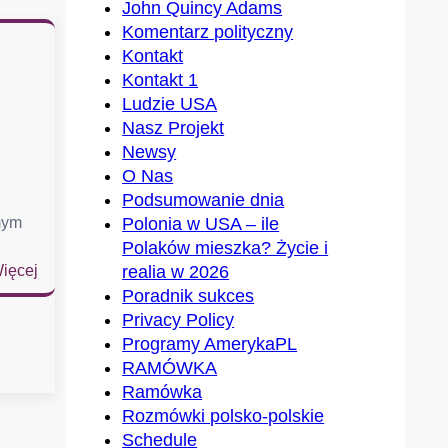
John Quincy Adams
Komentarz polityczny
Kontakt
Kontakt 1
Ludzie USA
Nasz Projekt
Newsy
O Nas
Podsumowanie dnia
mym
Polonia w USA – ile
Polaków mieszka? Życie i
:
ięcej
realia w 2026
D
Poradnik sukces
w
Privacy Policy
a
Programy AmerykaPL
m
RAMÓWKA
i
Ramówka
a
Rozmówki polsko-polskie
s
Schedule