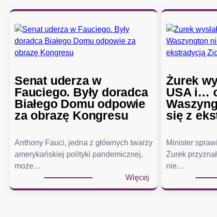
Senat uderza w
Żurek wy
Fauciego. Były doradca
USA i… c
Białego Domu odpowie
Waszyngt
za obrazę Kongresu
się z eks
Anthony Fauci, jedna z głównych twarzy
Minister spra
amerykańskiej polityki pandemicznej,
Żurek przyznał
może…
nie…
:
Więcej
S
e
n