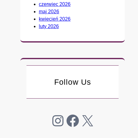
czerwiec 2026
e
maj 2026
p
kwiecień 2026
o
luty 2026
ł
k
n
ę
ł
o
Follow Us
Instagram
Facebook
X