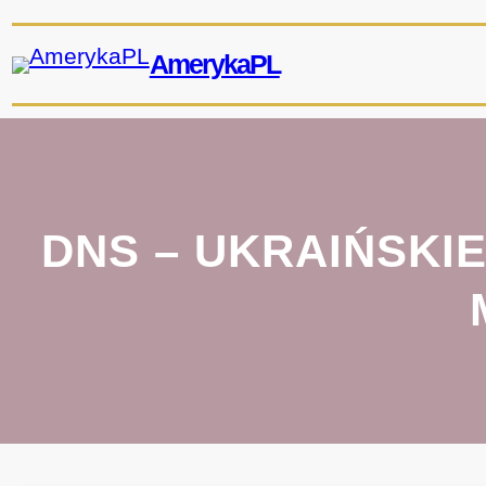
Przejdź
do
AmerykaPL
treści
DNS – UKRAIŃSKI