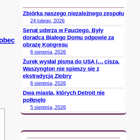
Zbiórka naszego niezależnego zespołu
24 lutego, 2026
Senat uderza w Fauciego. Były
doradca Białego Domu odpowie za
wobec
obrazę Kongresu
6 sierpnia, 2026
Żurek wysłał pisma do USA i… cisza.
Waszyngton nie spieszy się z
ekstradycją Ziobry
6 sierpnia, 2026
Dwa miasta, których Detroit nie
połknęło
5 sierpnia, 2026