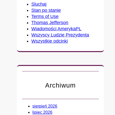
t
Sluchaj
a
Stan po stanie
,
Terms of Use
k
Thomas Jefferson
t
Wiadomości AmerykaPL
ó
Wszyscy Ludzie Prezydenta
r
Wszystkie odcinki
y
c
h
D
e
t
r
Archiwum
o
i
t
sierpień 2026
n
lipiec 2026
i