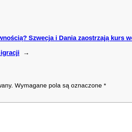
iwnością? Szwecja i Dania zaostrzają kurs 
igracji
→
wany.
Wymagane pola są oznaczone
*