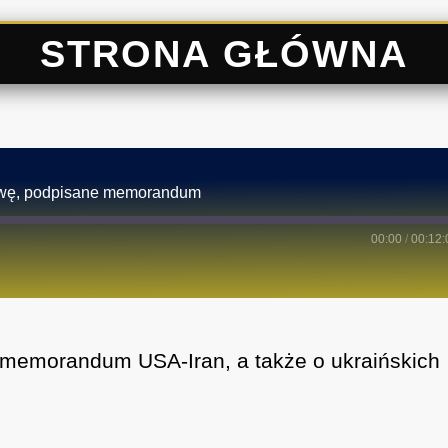
STRONA GŁÓWNA
skwę, podpisane memorandum
00:00
/
00:12:
memorandum USA-Iran, a także o ukraińskich