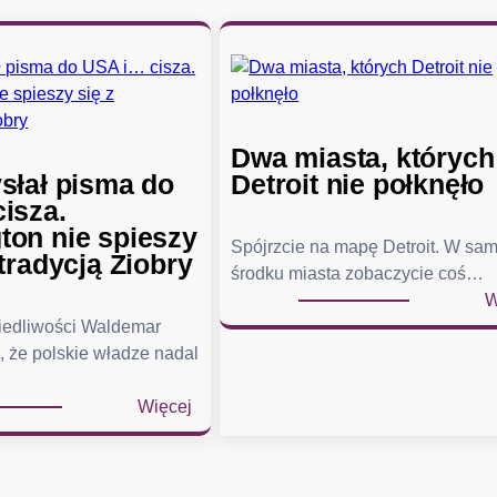
Dwa miasta, których
słał pisma do
Detroit nie połknęło
isza.
on nie spieszy
Spójrzcie na mapę Detroit. W sa
tradycją Ziobry
środku miasta zobaczycie coś…
W
wiedliwości Waldemar
, że polskie władze nadal
:
Więcej
Ż
u
r