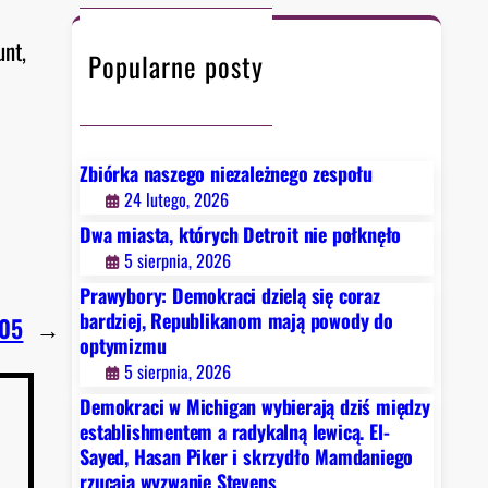
c
h
unt,
Popularne posty
Zbiórka naszego niezależnego zespołu
24 lutego, 2026
Dwa miasta, których Detroit nie połknęło
5 sierpnia, 2026
Prawybory: Demokraci dzielą się coraz
bardziej, Republikanom mają powody do
.05
→
optymizmu
5 sierpnia, 2026
Demokraci w Michigan wybierają dziś między
establishmentem a radykalną lewicą. El-
Sayed, Hasan Piker i skrzydło Mamdaniego
rzucają wyzwanie Stevens