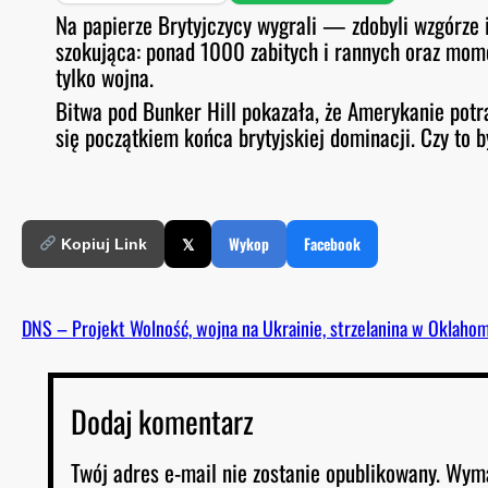
SHARE
Spotify
S
Na papierze Brytyjczycy wygrali — zdobyli wzgórze i 
O
D
szokująca: ponad 1000 zabitych i rannych oraz momen
RSS FEED
LINK
E
tylko wojna.
EMBED
Bitwa pod Bunker Hill pokazała, że Amerykanie potr
się początkiem końca brytyjskiej dominacji. Czy to 
𝕏
Wykop
Facebook
Kopiuj Link
DNS – Projekt Wolność, wojna na Ukrainie, strzelanina w Oklahomi
Dodaj komentarz
Twój adres e-mail nie zostanie opublikowany.
Wyma