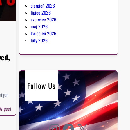
sierpień 2026
lipiec 2026
czerwiec 2026
maj 2026
kwiecień 2026
luty 2026
yed,
Follow Us
higan
:
Więcej
D
Instagram
Facebook
X
e
m