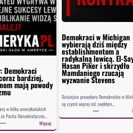
Demokraci w Michigan
wybierają dziś między
establishmentem a
radykalną lewicą. El-Sa
Hasan Piker i skrzydło
: Demokraci
Mamdaniego rzucają
 coraz bardziej,
wyzwanie Stevens
anom mają powody
izmu
Dzisiejsze prawybory Demokratów w Mic
są czymś więcej niż zwykłym…
ry w kilku amerykańskich
, że Partia Demokratyczna…
:
Więcej
P