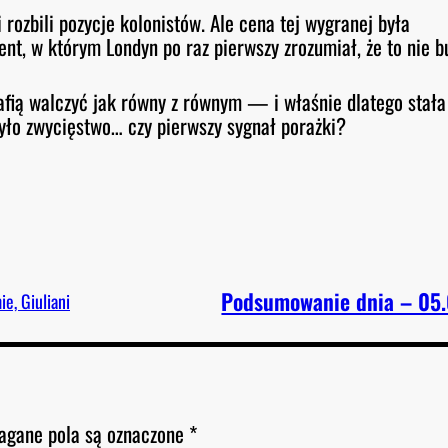
rozbili pozycje kolonistów. Ale cena tej wygranej była
t, w którym Londyn po raz pierwszy zrozumiał, że to nie b
afią walczyć jak równy z równym — i właśnie dlatego stała
było zwycięstwo… czy pierwszy sygnał porażki?
Podsumowanie dnia – 05
e, Giuliani
gane pola są oznaczone
*