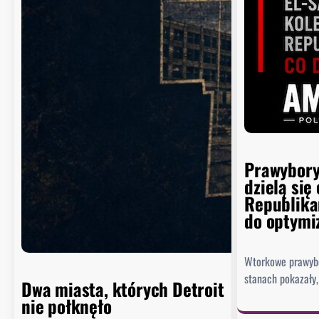
Prawybory
dzielą się
Republik
do optym
Wtorkowe prawybo
stanach pokazały
Dwa miasta, których Detroit
nie połknęło