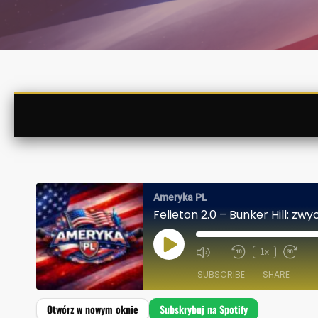
Ameryka PL
Felieton 2.0 – Bunker Hill: z
P
1x
L
A
SUBSCRIBE
SHARE
Y
E
P
I