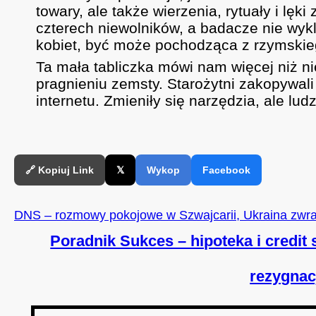
towary, ale także wierzenia, rytuały i lęki
czterech niewolników, a badacze nie wykl
kobiet, być może pochodząca z rzymskie
Ta mała tabliczka mówi nam więcej niż nie
pragnieniu zemsty. Starożytni zakopywal
internetu. Zmieniły się narzędzia, ale lud
🔗 Kopiuj Link
𝕏
Wykop
Facebook
DNS – rozmowy pokojowe w Szwajcarii, Ukraina zwra
Poradnik Sukces – hipoteka i credit 
rezygnac