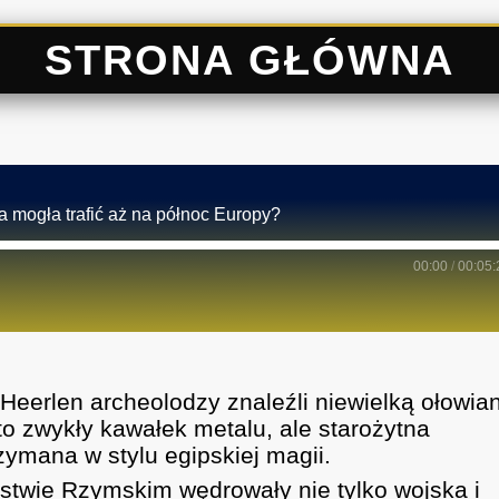
STRONA GŁÓWNA
a mogła trafić aż na północ Europy?
00:00
/
00:05:
eerlen archeolodzy znaleźli niewielką ołowia
 to zwykły kawałek metalu, ale starożytna
rzymana w stylu egipskiej magii.
rstwie Rzymskim wędrowały nie tylko wojska i