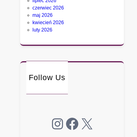
lipiec 2026
,
czerwiec 2026
k
maj 2026
t
kwiecień 2026
ó
luty 2026
r
y
c
h
D
e
t
Follow Us
r
o
i
t
n
Instagram
Facebook
X
i
e
p