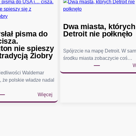
Dwa miasta, których
słał pisma do
Detroit nie połknęło
isza.
on nie spieszy
Spójrzcie na mapę Detroit. W sa
tradycją Ziobry
środku miasta zobaczycie coś…
W
wiedliwości Waldemar
, że polskie władze nadal
:
Więcej
Ż
u
r
e
k