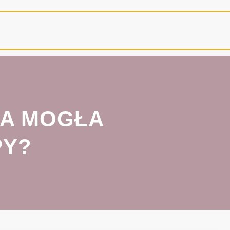
WA MOGŁA
PY?