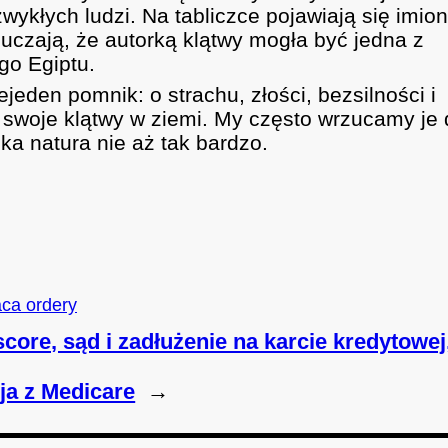
 zwykłych ludzi. Na tabliczce pojawiają się imio
uczają, że autorką klątwy mogła być jedna z
go Egiptu.
jeden pomnik: o strachu, złości, bezsilności i
i swoje klątwy w ziemi. My często wrzucamy je
zka natura nie aż tak bardzo.
ca ordery
score, sąd i zadłużenie na karcie kredytowej
ja z Medicare
→