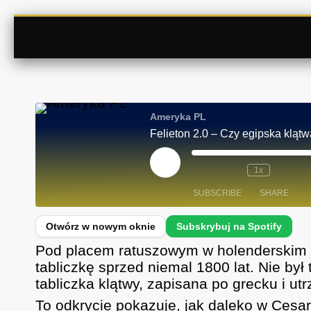
Ameryka PL
Felieton 2.0 – Czy egipska klątw
P
1x
L
A
SUBSCRIBE
SHARE
Y
E
P
I
SHARE
Spotify
S
Pod placem ratuszowym w holenderskim H
O
D
RSS FEED
LINK
tabliczkę sprzed niemal 1800 lat. Nie był
E
tabliczka klątwy, zapisana po grecku i ut
EMBED
To odkrycie pokazuje, jak daleko w Cesa