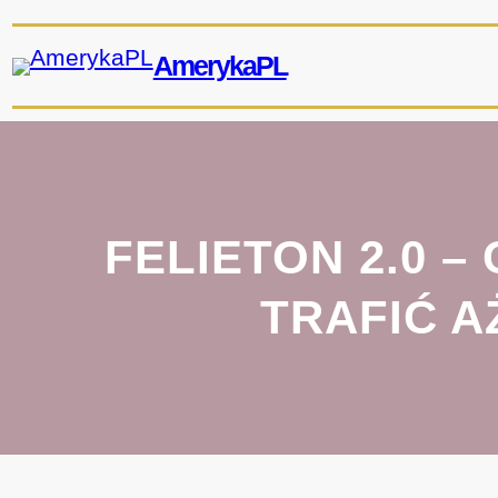
Przejdź
do
AmerykaPL
treści
FELIETON 2.0 
TRAFIĆ 