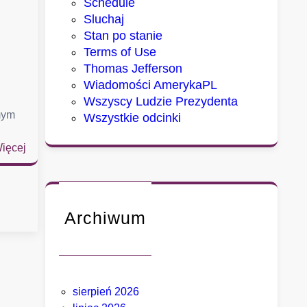
Schedule
Sluchaj
Stan po stanie
Terms of Use
Thomas Jefferson
Wiadomości AmerykaPL
Wszyscy Ludzie Prezydenta
mym
Wszystkie odcinki
:
ięcej
D
w
a
m
Archiwum
i
a
s
t
sierpień 2026
a