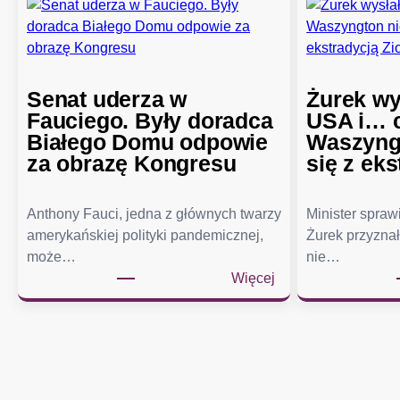
Senat uderza w
Żurek wy
Fauciego. Były doradca
USA i… c
Białego Domu odpowie
Waszyngt
za obrazę Kongresu
się z eks
Anthony Fauci, jedna z głównych twarzy
Minister spra
amerykańskiej polityki pandemicznej,
Żurek przyznał
może…
nie…
:
Więcej
S
e
n
a
t