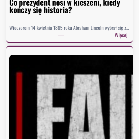
r
Co prezydent nosi w kieszeni, kiedy
i
kończy się historia?
i
Wieczorem 14 kwietnia 1865 roku Abraham Lincoln wybrał się z…
:
Więcej
C
o
p
r
e
z
y
d
e
n
t
n
o
s