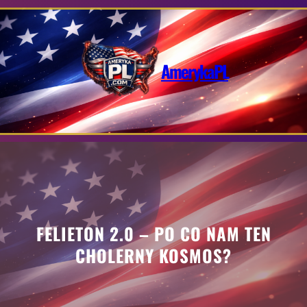
Przejdź
do
treści
AmerykaPL
FELIETON 2.0 – PO CO NAM TEN
CHOLERNY KOSMOS?