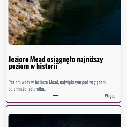
Jezioro Mead osiągnęło najniższy
poziom w historii
Poziom wody w jeziorze Mead, największym pod względem
pojemności zbiorniku…
:
Więcej
J
e
z
i