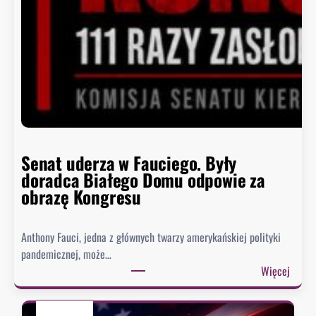
ń
c
z
y
s
i
ę
h
i
s
Senat uderza w Fauciego. Były
t
doradca Białego Domu odpowie za
o
obrazę Kongresu
r
i
Anthony Fauci, jedna z głównych twarzy amerykańskiej polityki
a
pandemicznej, może…
?
:
Więcej
S
e