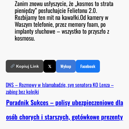
Zanim znowu usłyszycie, że „kosmos to strata
O
RSS FEED
pieniędzy” posłuchajcie Felietonu 2.0.
LINK
D
E
Rozbijamy ten mit na kawałki.Od kamery w
EMBED
Waszym telefonie, przez memory foam, po
implanty słuchowe – wszystko to przyszło z
kosmosu.
𝕏
Wykop
Facebook
Kopiuj Link
DNS – Rozmowy w Islamabadzie, syn senatora KO Lenza –
zabieg bez kolejki
Poradnik Sukces – polisy ubezpieczeniowe dla
osób chorych i starszych, gotówkowe prezenty