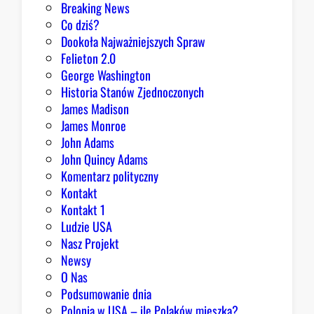
Breaking News
o
Co dziś?
m
Dookoła Najważniejszych Spraw
u
Felieton 2.0
o
George Washington
d
Historia Stanów Zjednoczonych
p
James Madison
o
James Monroe
w
John Adams
i
John Quincy Adams
e
Komentarz polityczny
z
Kontakt
a
Kontakt 1
o
Ludzie USA
b
Nasz Projekt
r
Newsy
a
O Nas
z
Podsumowanie dnia
ę
Polonia w USA – ile Polaków mieszka?