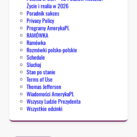
K
Życie i realia w 2026
o
Poradnik sukces
n
Privacy Policy
g
Programy AmerykaPL
r
RAMÓWKA
e
Ramówka
s
Rozmówki polsko-polskie
u
Schedule
Sluchaj
Stan po stanie
Terms of Use
Thomas Jefferson
Wiadomości AmerykaPL
Wszyscy Ludzie Prezydenta
Wszystkie odcinki