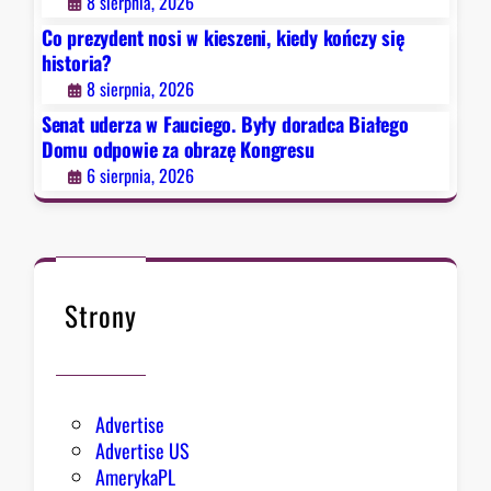
8 sierpnia, 2026
B
Co prezydent nosi w kieszeni, kiedy kończy się
y
historia?
ł
8 sierpnia, 2026
y
d
Senat uderza w Fauciego. Były doradca Białego
o
Domu odpowie za obrazę Kongresu
r
6 sierpnia, 2026
a
d
c
a
B
Strony
i
a
ł
e
Advertise
g
Advertise US
o
AmerykaPL
D