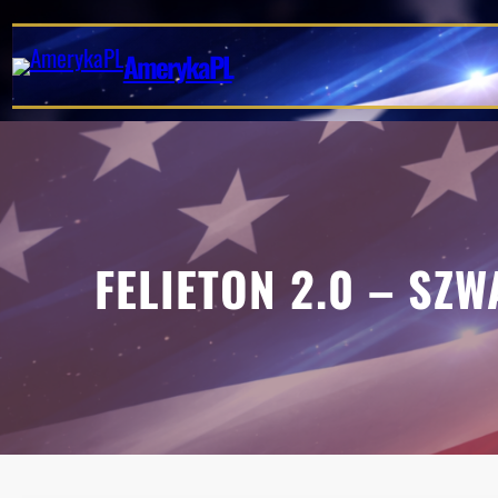
Przejdź
do
AmerykaPL
treści
FELIETON 2.0 – SZW