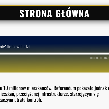
STRONA GŁÓWNA
ie” limitowi ludzi
00:00
/
00:04:
itu 10 milionów mieszkańców. Referendum pokazało jednak 
eszkań, przeciążonej infrastrukturze, starzejącym się
zaczyna utrata kontroli.