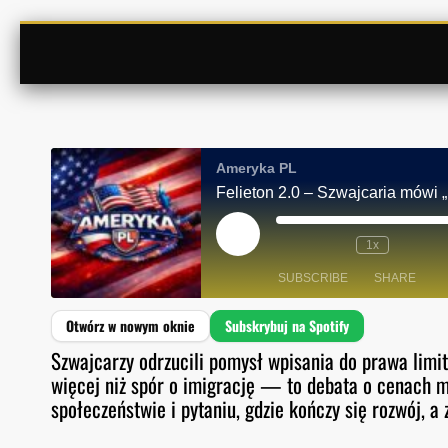
Ameryka PL
Felieton 2.0 – Szwajcaria mówi „n
P
1x
L
A
SUBSCRIBE
SHARE
Y
E
P
I
SHARE
Spotify
S
Szwajcarzy odrzucili pomysł wpisania do prawa lim
O
D
więcej niż spór o imigrację — to debata o cenach mi
RSS FEED
LINK
E
społeczeństwie i pytaniu, gdzie kończy się rozwój, a 
EMBED