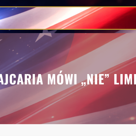
AJCARIA MÓWI „NIE” LIM