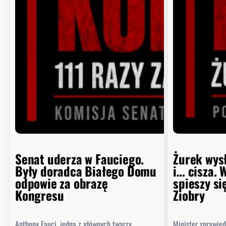
Senat uderza w Fauciego.
Żurek wys
Były doradca Białego Domu
i… cisza. 
odpowie za obrazę
spieszy si
Kongresu
Ziobry
Anthony Fauci, jedna z głównych twarzy
Minister sprawie