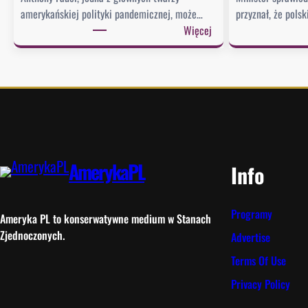
amerykańskiej polityki pandemicznej, może…
przyznał, że pols
:
Więcej
S
e
n
a
t
u
d
e
AmerykaPL
Info
r
z
a
Programy
Ameryka PL to konserwatywne medium w Stanach
w
Zjednoczonych.
Advertise
F
Terms Of Use
a
u
Privacy Policy
c