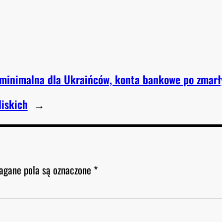
a minimalna dla Ukraińców, konta bankowe po zmar
liskich
→
gane pola są oznaczone
*