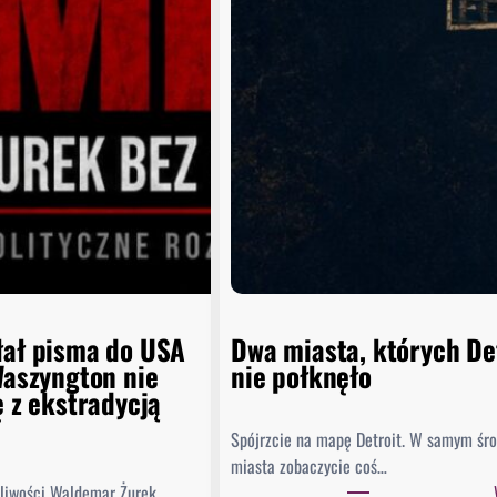
łał pisma do USA
Dwa miasta, których De
Waszyngton nie
nie połknęło
ę z ekstradycją
Spójrzcie na mapę Detroit. W samym śr
miasta zobaczycie coś…
dliwości Waldemar Żurek