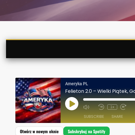
Ameryka PL
Felieton 2.0 – Wielki Piątek, 
P
1x
L
A
SUBSCRIBE
SHARE
Y
E
P
I