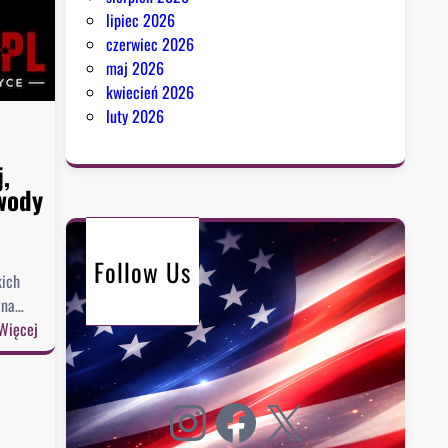
lipiec 2026
czerwiec 2026
maj 2026
kwiecień 2026
luty 2026
j,
wody
Follow Us
kich
zna…
:
Więcej
P
r
Instagram
Facebook
X
a
w
y