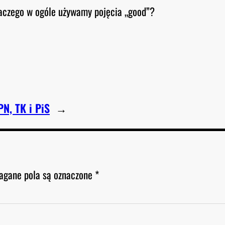
dlaczego w ogóle używamy pojęcia „good”?
N, TK i PiS
→
gane pola są oznaczone
*