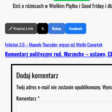
SHARE
Spotify
S
Dziś o różnicach w Wielkim PIątku i Good Friday i 
O
D
RSS FEED
LINK
E
EMBED
𝕏
Wykop
Facebook
🔗 Kopiuj Link
Felieton 2.0 – Maundy Thursday: więcej niż Wielki Czwartek
Komentarz polityczny red. Warzechy – ustawy, CP
Dodaj komentarz
Twój adres e-mail nie zostanie opublikowany.
Wyma
Komentarz
*