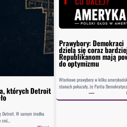
Prawybory: Demokraci
dzielą się coraz bardzie
Republikanom mają po
do optymizmu
Wtorkowe prawybory w kilku amerykańs
stanach pokazały, że Partia Demokratyc
a, których Detroit
ęło
ę Detroit. W samym środku
e coś…
: