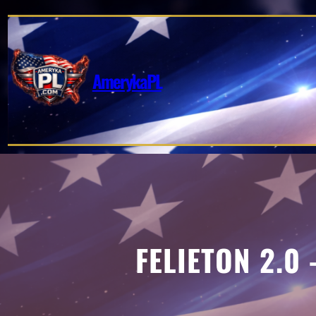
Przejdź
do
treści
AmerykaPL
FELIETON 2.0