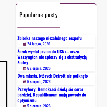
c
h
Popularne posty
Zbiórka naszego niezależnego zespołu
24 lutego, 2026
Żurek wysłał pisma do USA i… cisza.
Waszyngton nie spieszy się z ekstradycją
Ziobry
6 sierpnia, 2026
Dwa miasta, których Detroit nie połknęło
5 sierpnia, 2026
Prawybory: Demokraci dzielą się coraz
bardziej, Republikanom mają powody do
optymizmu
5 sierpnia, 2026