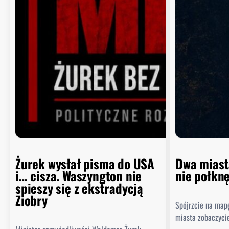
Żurek wysłał pisma do USA
Dwa miast
i… cisza. Waszyngton nie
nie połkn
spieszy się z ekstradycją
Ziobry
Spójrzcie na map
miasta zobaczyci