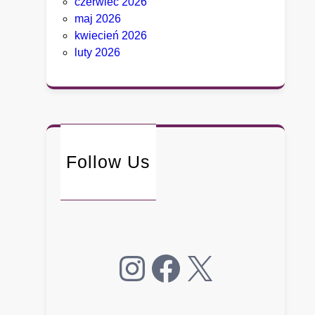
czerwiec 2026
i
maj 2026
e
kwiecień 2026
g
luty 2026
o
.
B
y
ł
y
d
Follow Us
o
r
a
d
c
Instagram
Facebook
X
a
B
i
a