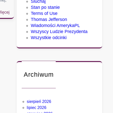
nej,
Sluchaj
Stan po stanie
:
ięcej
Terms of Use
S
Thomas Jefferson
e
Wiadomości AmerykaPL
n
Wszyscy Ludzie Prezydenta
a
Wszystkie odcinki
t
u
d
e
r
z
Archiwum
a
w
F
a
sierpień 2026
u
lipiec 2026
c