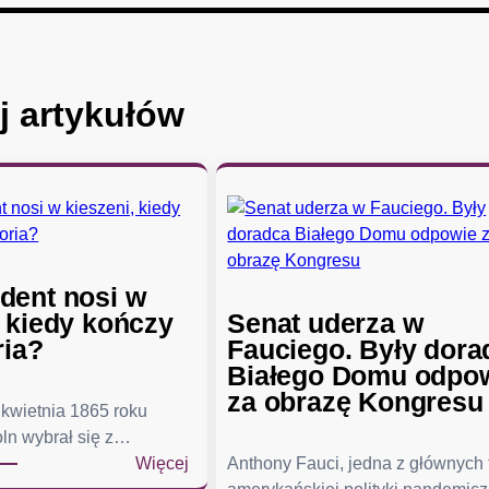
j artykułów
dent nosi w
, kiedy kończy
Senat uderza w
ria?
Fauciego. Były dora
Białego Domu odpo
za obrazę Kongresu
kwietnia 1865 roku
ln wybrał się z…
:
Więcej
Anthony Fauci, jedna z głównych
C