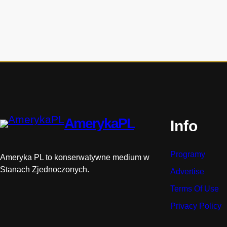
i
s
t
o
r
i
i
AmerykaPL
Info
Programy
Ameryka PL to konserwatywne medium w
Stanach Zjednoczonych.
Advertise
Terms Of Use
Privacy Policy