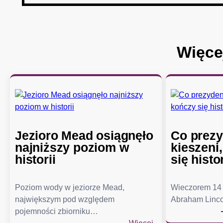
Więce
Jezioro Mead osiągnęło
Co prezy
najniższy poziom w
kieszeni
historii
się histo
Poziom wody w jeziorze Mead,
Wieczorem 14 
największym pod względem
Abraham Linco
pojemności zbiorniku…
: