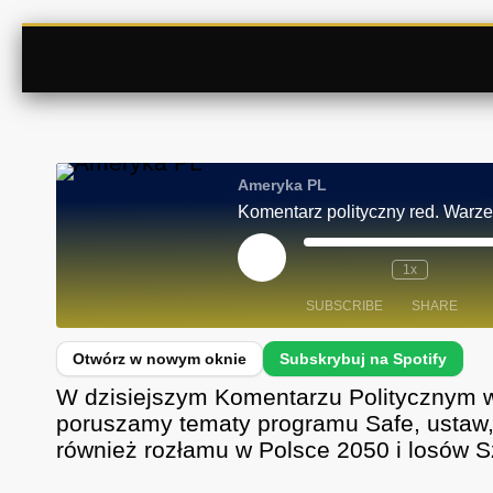
Ameryka PL
Komentarz polityczny red. Warz
P
1x
L
A
SUBSCRIBE
SHARE
Y
E
P
I
SHARE
Spotify
S
W dzisiejszym Komentarzu Politycznym
O
D
RSS FEED
LINK
poruszamy tematy programu Safe, ustaw, 
E
również rozłamu w Polsce 2050 i losów 
EMBED