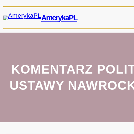
Przejdź
do
AmerykaPL
treści
KOMENTARZ POLIT
USTAWY NAWROCKI