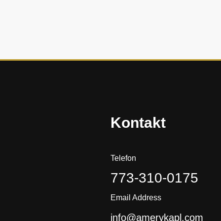
ę
h
i
s
t
o
r
i
a
?
Kontakt
Telefon
773-310-0175
Email Address
info@amerykapl.com