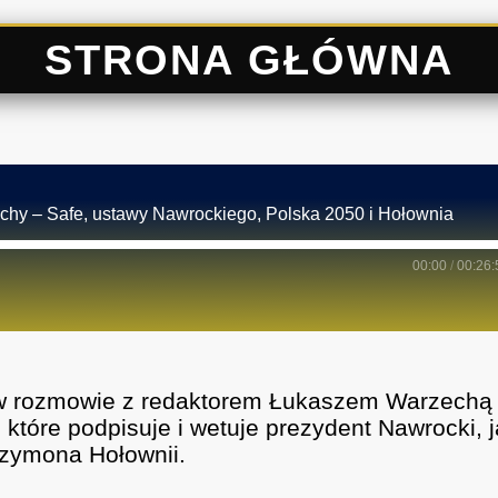
STRONA GŁÓWNA
echy – Safe, ustawy Nawrockiego, Polska 2050 i Hołownia
00:00
/
00:26:
 w rozmowie z redaktorem Łukaszem Warzechą
które podpisuje i wetuje prezydent Nawrocki, 
Szymona Hołownii.