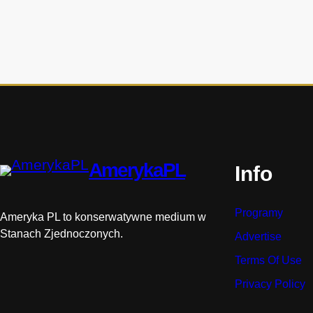
h
i
s
t
o
r
i
i
AmerykaPL
Info
Programy
Ameryka PL to konserwatywne medium w
Stanach Zjednoczonych.
Advertise
Terms Of Use
Privacy Policy