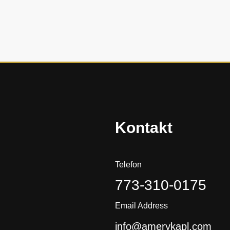
i
ę
h
i
s
t
o
r
i
a
Kontakt
?
Telefon
773-310-0175
Email Address
info@amerykapl.com