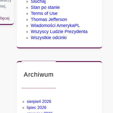
 twarzy
Sluchaj
nej,
Stan po stanie
Terms of Use
:
ięcej
Thomas Jefferson
S
Wiadomości AmerykaPL
e
Wszyscy Ludzie Prezydenta
n
Wszystkie odcinki
a
t
u
d
e
r
Archiwum
z
a
w
F
sierpień 2026
a
lipiec 2026
u