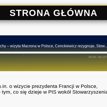
STRONA GŁÓWNA
Komentarz polityczny red. Warzechy – wizyta Macrona w Polsce, C
00:00
/
00:24:
in. o wizycie prezydenta Francji w Polsce,
 tym, co się dzieje w PIS wokół Stowarzyszeni