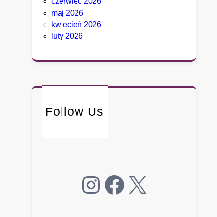
czerwiec 2026
c
maj 2026
i
kwiecień 2026
e
luty 2026
g
o
.
B
y
ł
y
Follow Us
d
o
r
a
d
Instagram
Facebook
X
c
a
B
i