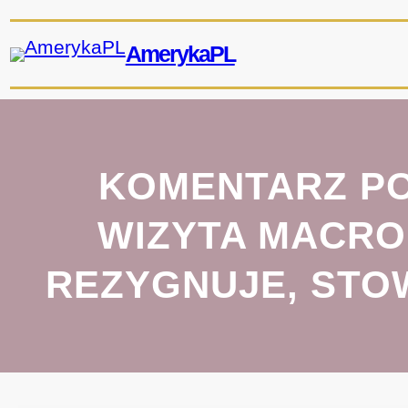
Przejdź
do
AmerykaPL
treści
KOMENTARZ PO
WIZYTA MACRO
REZYGNUJE, STO