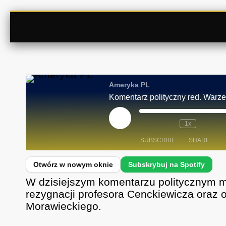
Ameryka PL
P
1x
L
A
SUBSCRIBE
SHARE
Y
E
P
I
SHARE
Spotify
S
W dzisiejszym komentarzu politycznym m.
O
D
RSS FEED
LINK
rezygnacji profesora Cenckiewicza oraz o
E
Morawieckiego.
EMBED