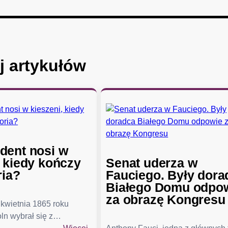
j artykułów
dent nosi w
, kiedy kończy
Senat uderza w
ria?
Fauciego. Były dora
Białego Domu odpo
za obrazę Kongresu
kwietnia 1865 roku
ln wybrał się z…
: