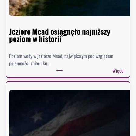
Jezioro Mead osiągnęło najniższy
poziom w historii
Poziom wody w jeziorze Mead, największym pod względem
pojemności zbiorniku…
:
Więcej
J
e
z
i
o
r
o
M
e