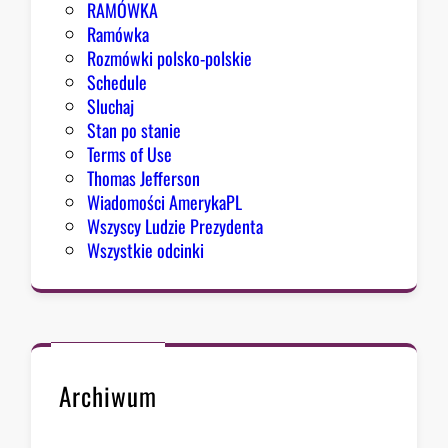
RAMÓWKA
e
Ramówka
s
Rozmówki polsko-polskie
u
Schedule
Sluchaj
Stan po stanie
Terms of Use
Thomas Jefferson
Wiadomości AmerykaPL
Wszyscy Ludzie Prezydenta
Wszystkie odcinki
Archiwum