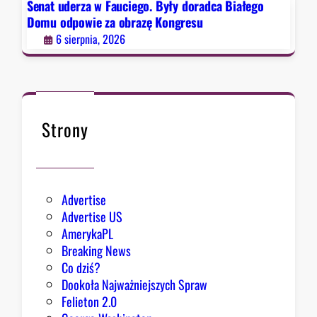
d
Senat uderza w Fauciego. Były doradca Białego
o
Domu odpowie za obrazę Kongresu
r
6 sierpnia, 2026
a
d
c
a
B
Strony
i
a
ł
e
Advertise
g
Advertise US
o
AmerykaPL
D
Breaking News
o
Co dziś?
m
Dookoła Najważniejszych Spraw
u
Felieton 2.0
o