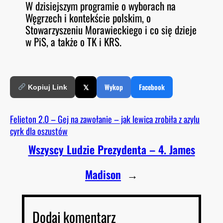
W dzisiejszym programie o wyborach na
O
RSS FEED
Węgrzech i kontekście polskim, o
LINK
D
E
Stowarzyszeniu Morawieckiego i co się dzieje
EMBED
w PiS, a także o TK i KRS.
𝕏
Wykop
Facebook
Kopiuj Link
Felieton 2.0 – Gej na zawołanie – jak lewica zrobiła z azylu
cyrk dla oszustów
Wszyscy Ludzie Prezydenta – 4. James
Madison
→
Dodaj komentarz