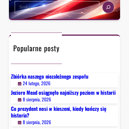
S
e
e
r
a
z
r
a
c
w
h
F
Popularne posty
a
u
c
i
e
Zbiórka naszego niezależnego zespołu
g
24 lutego, 2026
o
Jezioro Mead osiągnęło najniższy poziom w historii
.
8 sierpnia, 2026
B
Co prezydent nosi w kieszeni, kiedy kończy się
y
historia?
ł
8 sierpnia, 2026
y