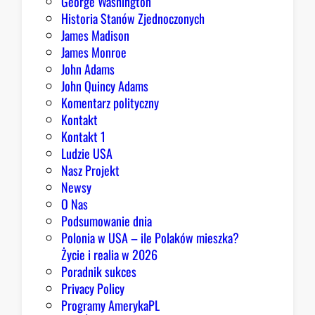
George Washington
d
Historia Stanów Zjednoczonych
p
James Madison
o
James Monroe
w
John Adams
i
John Quincy Adams
e
Komentarz polityczny
z
Kontakt
a
Kontakt 1
o
Ludzie USA
b
Nasz Projekt
r
Newsy
a
O Nas
z
Podsumowanie dnia
ę
Polonia w USA – ile Polaków mieszka?
K
Życie i realia w 2026
o
Poradnik sukces
n
Privacy Policy
g
Programy AmerykaPL
r