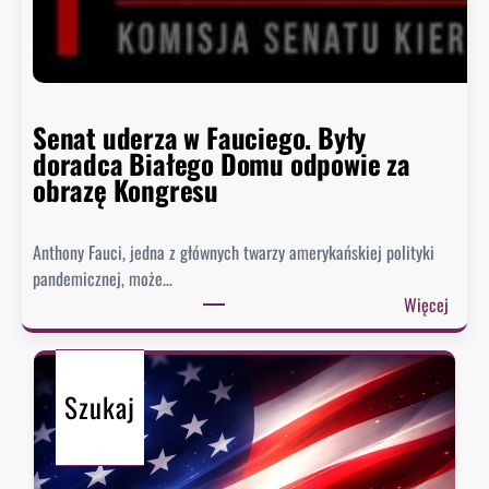
i
ę
h
i
s
Senat uderza w Fauciego. Były
t
doradca Białego Domu odpowie za
o
obrazę Kongresu
r
i
Anthony Fauci, jedna z głównych twarzy amerykańskiej polityki
a
pandemicznej, może…
?
:
Więcej
S
e
n
Szukaj
a
t
u
d