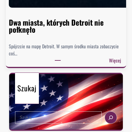
n
i
e
Dwa miasta, których Detroit nie
s
połknęło
p
i
Spójrzcie na mapę Detroit. W samym środku miasta zobaczycie
e
coś…
s
:
Więcej
z
D
y
w
s
a
i
Szukaj
m
ę
i
z
a
e
s
k
S
t
s
e
a
t
a
,