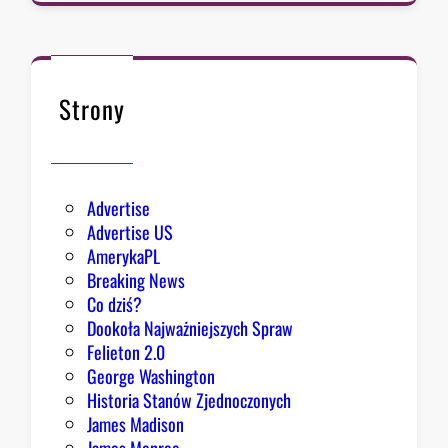
o
ł
k
n
ę
Strony
ł
o
Advertise
Advertise US
AmerykaPL
Breaking News
Co dziś?
Dookoła Najważniejszych Spraw
Felieton 2.0
George Washington
Historia Stanów Zjednoczonych
James Madison