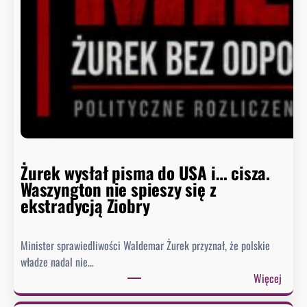
a
B
i
a
ł
e
g
o
D
o
m
Żurek wysłał pisma do USA i… cisza.
u
Waszyngton nie spieszy się z
o
ekstradycją Ziobry
d
p
Minister sprawiedliwości Waldemar Żurek przyznał, że polskie
o
władze nadal nie…
w
:
Więcej
i
Ż
e