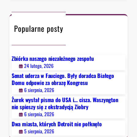
r
r
k
a
c
t
d
h
ó
y
Popularne posty
r
c
y
j
c
ą
h
Z
D
Zbiórka naszego niezależnego zespołu
i
e
24 lutego, 2026
o
t
b
Senat uderza w Fauciego. Były doradca Białego
r
r
Domu odpowie za obrazę Kongresu
o
y
6 sierpnia, 2026
i
Żurek wysłał pisma do USA i… cisza. Waszyngton
t
nie spieszy się z ekstradycją Ziobry
n
6 sierpnia, 2026
i
e
Dwa miasta, których Detroit nie połknęło
p
5 sierpnia, 2026