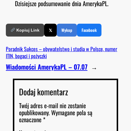
Dzisiejsze podsumowanie dnia AmerykaPL.
O
RSS FEED
LINK
D
E
EMBED
𝕏
Wykop
Facebook
Kopiuj Link
Poradnik Sukces – obywatelstwo i studia w Polsce, numer
ITIN, bogaci i pożyczki
Wiadomości AmerykaPL – 07.07
→
Dodaj komentarz
Twój adres e-mail nie zostanie
opublikowany.
Wymagane pola są
oznaczone
*