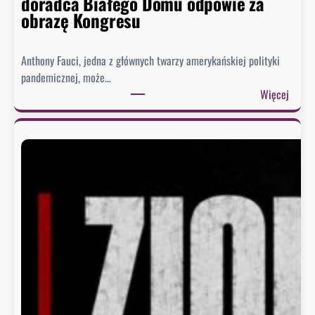
doradca Białego Domu odpowie za
obrazę Kongresu
Anthony Fauci, jedna z głównych twarzy amerykańskiej polityki
pandemicznej, może…
:
Więcej
S
e
n
a
t
u
d
e
r
z
a
w
F