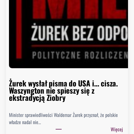
c
a
B
i
a
ł
e
g
o
D
o
m
Żurek wysłał pisma do USA i… cisza.
u
Waszyngton nie spieszy się z
o
ekstradycją Ziobry
d
p
Minister sprawiedliwości Waldemar Żurek przyznał, że polskie
o
władze nadal nie…
w
:
Więcej
i