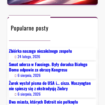
t
a
,
r
r
k
a
c
t
d
h
ó
y
Popularne posty
r
c
y
j
c
ą
h
Z
D
Zbiórka naszego niezależnego zespołu
i
e
24 lutego, 2026
o
t
b
Senat uderza w Fauciego. Były doradca Białego
r
r
Domu odpowie za obrazę Kongresu
o
y
6 sierpnia, 2026
i
Żurek wysłał pisma do USA i… cisza. Waszyngton
t
nie spieszy się z ekstradycją Ziobry
n
6 sierpnia, 2026
i
e
Dwa miasta, których Detroit nie połknęło