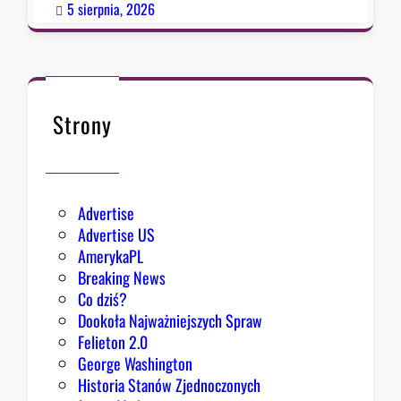
p
5 sierpnia, 2026
o
ł
k
n
ę
Strony
ł
o
Advertise
Advertise US
AmerykaPL
Breaking News
Co dziś?
Dookoła Najważniejszych Spraw
Felieton 2.0
George Washington
Historia Stanów Zjednoczonych