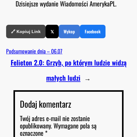
Dzisiejsze wydanie Wiadomości AmerykaPL.
O
RSS FEED
LINK
D
E
EMBED
𝕏
Wykop
Facebook
🔗 Kopiuj Link
Podsumowanie dnia – 06.07
Felieton 2.0: Grzyb, po którym ludzie widzą
małych ludzi
→
Dodaj komentarz
Twój adres e-mail nie zostanie
opublikowany.
Wymagane pola są
oznaczone
*