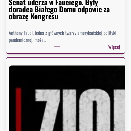
Senat uderza w Fauciego. Były
doradca Białego Domu odpowie za
obrazę Kongresu
Anthony Fauci, jedna z głównych twarzy amerykańskiej polityki
pandemicznej, może…
:
Więcej
S
e
n
a
t
u
d
e
r
z
a
w