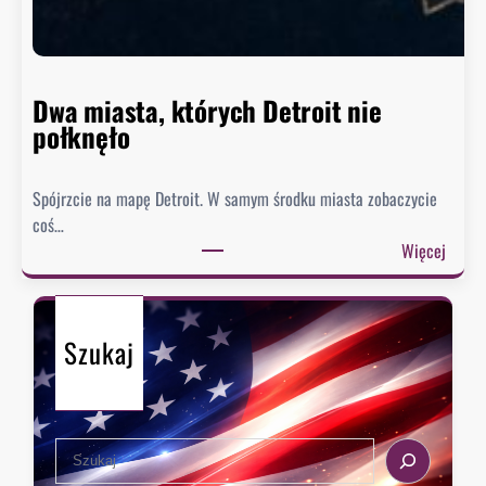
n
n
i
e
Dwa miasta, których Detroit nie
s
połknęło
p
i
Spójrzcie na mapę Detroit. W samym środku miasta zobaczycie
e
coś…
s
:
Więcej
z
D
y
w
s
a
i
Szukaj
m
ę
i
z
a
e
s
k
S
t
s
e
a