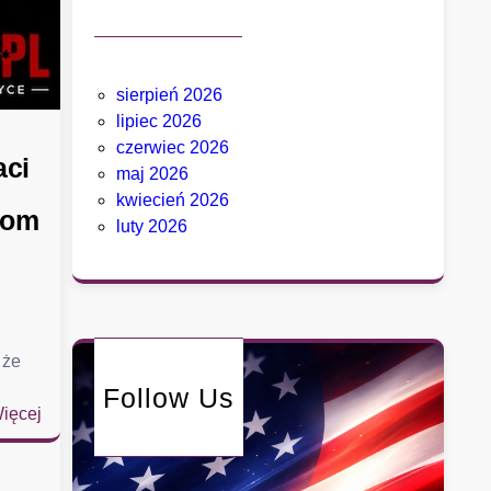
sierpień 2026
lipiec 2026
czerwiec 2026
aci
maj 2026
kwiecień 2026
nom
luty 2026
 że
Follow Us
:
ięcej
P
r