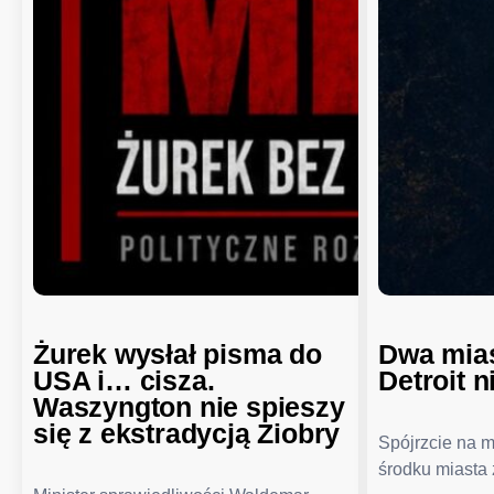
Żurek wysłał pisma do
Dwa mias
USA i… cisza.
Detroit n
Waszyngton nie spieszy
się z ekstradycją Ziobry
Spójrzcie na 
środku miasta