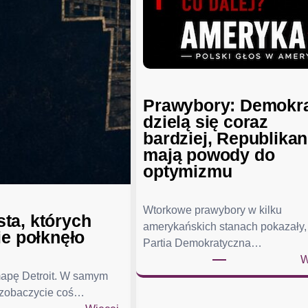
Prawybory: Demokr
dzielą się coraz
bardziej, Republika
mają powody do
optymizmu
Wtorkowe prawybory w kilku
ta, których
amerykańskich stanach pokazały,
ie połknęło
Partia Demokratyczna…
W
mapę Detroit. W samym
 zobaczycie coś…