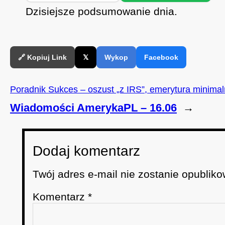
SHARE
Spotify
S
Dzisiejsze podsumowanie dnia.
O
D
RSS FEED
LINK
E
EMBED
🔗 Kopiuj Link
𝕏
Wykop
Facebook
Poradnik Sukces – oszust „z IRS”, emerytura minimal
Wiadomości AmerykaPL – 16.06
→
Dodaj komentarz
Twój adres e-mail nie zostanie opubliko
Komentarz
*