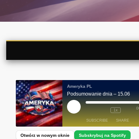
Ameryka PL
Podsumowanie dnia – 15.06
0
P
1x
L
A
SUBSCRIBE
SHARE
Y
E
P
I