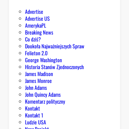
r
d
Advertise
z
Advertise US
i
AmerykaPL
e
Breaking News
j
Co dziś?
,
Dookoła Najważniejszych Spraw
R
Felieton 2.0
e
George Washington
p
Historia Stanów Zjednoczonych
u
James Madison
b
James Monroe
l
John Adams
i
John Quincy Adams
k
Komentarz polityczny
a
Kontakt
n
Kontakt 1
o
Ludzie USA
m