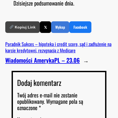
Dzisiejsze podsumowanie dnia.
O
RSS FEED
LINK
D
E
EMBED
𝕏
Wykop
Facebook
Kopiuj Link
Poradnik Sukces – hipoteka i credit score, sąd i zadłużenie na
karcie kredytowej, rezygnacja z Medicare
Wiadomości AmerykaPL – 23.06
→
Dodaj komentarz
Twój adres e-mail nie zostanie
opublikowany.
Wymagane pola są
oznaczone
*