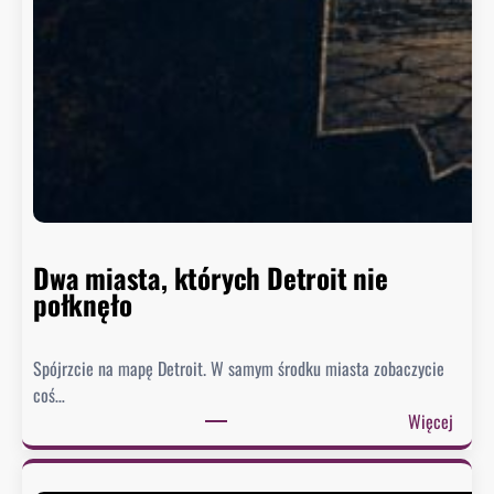
s
z
y
n
g
t
o
n
n
i
e
Dwa miasta, których Detroit nie
s
połknęło
p
i
Spójrzcie na mapę Detroit. W samym środku miasta zobaczycie
e
coś…
s
:
Więcej
z
D
y
w
s