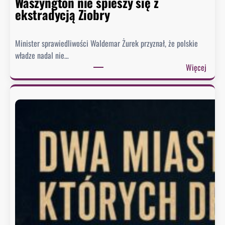
Waszyngton nie spieszy się z
ekstradycją Ziobry
Minister sprawiedliwości Waldemar Żurek przyznał, że polskie
władze nadal nie…
:
Więcej
Ż
u
r
e
k
w
y
s
ł
a
ł
p
i