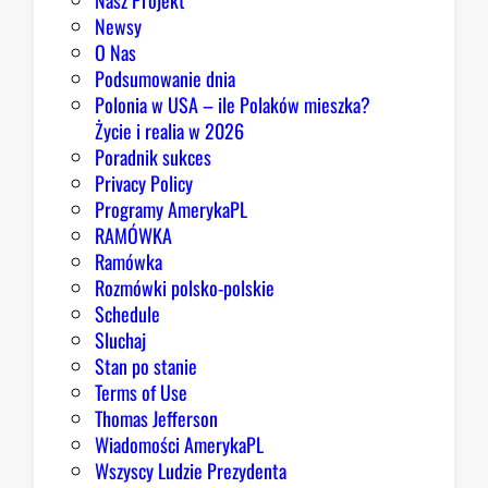
Nasz Projekt
m
Newsy
a
O Nas
j
Podsumowanie dnia
ą
Polonia w USA – ile Polaków mieszka?
p
Życie i realia w 2026
o
Poradnik sukces
w
Privacy Policy
o
Programy AmerykaPL
d
RAMÓWKA
y
Ramówka
d
Rozmówki polsko-polskie
o
Schedule
o
Sluchaj
p
Stan po stanie
t
Terms of Use
y
Thomas Jefferson
m
Wiadomości AmerykaPL
i
Wszyscy Ludzie Prezydenta
z