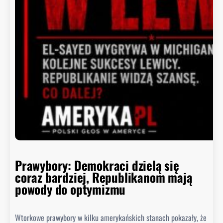
o
y
i
t
n
i
e
p
o
ł
k
n
ę
ł
o
Prawybory: Demokraci dzielą się
coraz bardziej, Republikanom mają
powody do optymizmu
Wtorkowe prawybory w kilku amerykańskich stanach pokazały, że