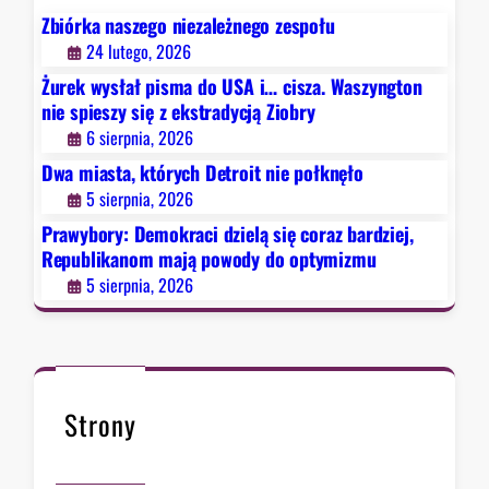
c
Zbiórka naszego niezależnego zespołu
i
24 lutego, 2026
d
Żurek wysłał pisma do USA i… cisza. Waszyngton
z
nie spieszy się z ekstradycją Ziobry
i
6 sierpnia, 2026
e
Dwa miasta, których Detroit nie połknęło
l
5 sierpnia, 2026
ą
s
Prawybory: Demokraci dzielą się coraz bardziej,
i
Republikanom mają powody do optymizmu
ę
5 sierpnia, 2026
c
o
r
a
z
Strony
b
a