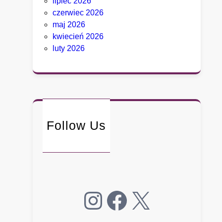
lipiec 2026
o
czerwiec 2026
i
maj 2026
t
kwiecień 2026
n
luty 2026
i
e
p
o
ł
k
Follow Us
n
ę
ł
o
Instagram
Facebook
X