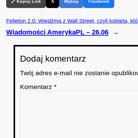
🔗 Kopiuj Link
𝕏
Wykop
Facebook
Felieton 2.0: Wiedźma z Wall Street, czyli kobieta, k
Wiadomości AmerykaPL – 26.06
→
Dodaj komentarz
Twój adres e-mail nie zostanie opubliko
Komentarz
*