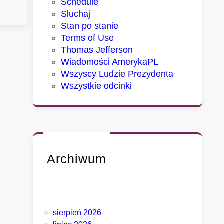
Schedule
m
Sluchaj
i
Stan po stanie
a
Terms of Use
s
Thomas Jefferson
t
Wiadomości AmerykaPL
a
Wszyscy Ludzie Prezydenta
,
Wszystkie odcinki
k
t
ó
r
y
c
Archiwum
h
D
e
t
sierpień 2026
r