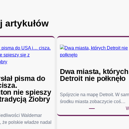
j artykułów
Dwa miasta, których
słał pisma do
Detroit nie połknęło
isza.
on nie spieszy
Spójrzcie na mapę Detroit. W sa
tradycją Ziobry
środku miasta zobaczycie coś…
W
wiedliwości Waldemar
, że polskie władze nadal