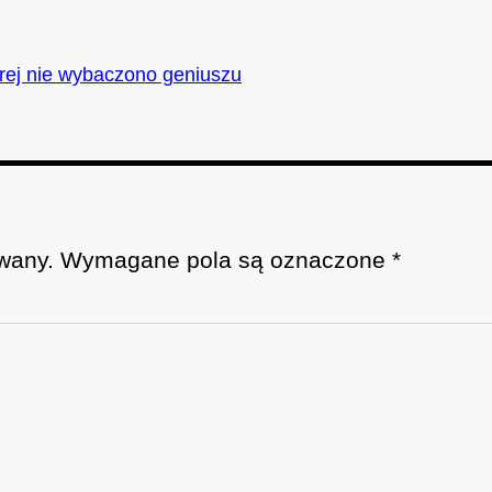
tórej nie wybaczono geniuszu
wany.
Wymagane pola są oznaczone
*