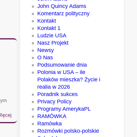
John Quincy Adams
Komentarz polityczny
Kontakt
Kontakt 1
Ludzie USA
Nasz Projekt
Newsy
O Nas
Podsumowanie dnia
Polonia w USA – ile
Polaków mieszka? Życie i
realia w 2026
Poradnik sukces
mym
Privacy Policy
Programy AmerykaPL
:
ięcej
RAMÓWKA
D
Ramówka
w
Rozmówki polsko-polskie
a