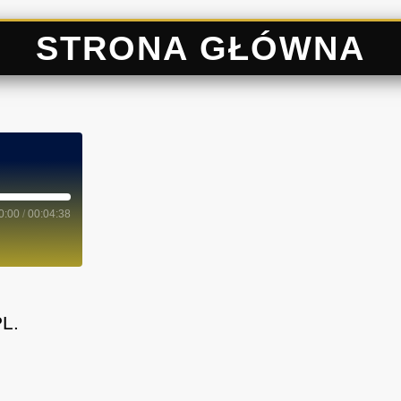
STRONA GŁÓWNA
0:00
/
00:04:38
L.