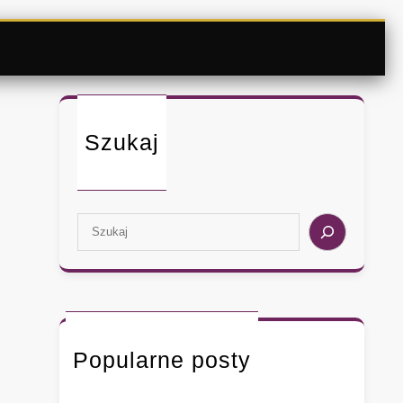
Szukaj
S
e
a
r
c
h
Popularne posty