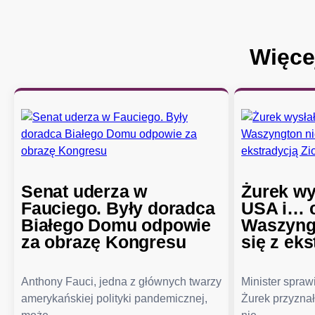
Więce
Senat uderza w
Żurek wy
Fauciego. Były doradca
USA i… c
Białego Domu odpowie
Waszyngt
za obrazę Kongresu
się z eks
Anthony Fauci, jedna z głównych twarzy
Minister spra
amerykańskiej polityki pandemicznej,
Żurek przyznał