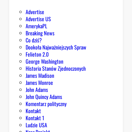
r
d
Advertise
z
Advertise US
i
AmerykaPL
e
Breaking News
j
Co dziś?
,
Dookoła Najważniejszych Spraw
R
Felieton 2.0
e
George Washington
p
Historia Stanów Zjednoczonych
u
James Madison
b
James Monroe
l
John Adams
i
John Quincy Adams
k
Komentarz polityczny
a
Kontakt
n
Kontakt 1
o
Ludzie USA
m