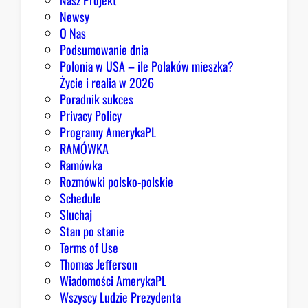
Nasz Projekt
m
Newsy
a
O Nas
j
Podsumowanie dnia
ą
Polonia w USA – ile Polaków mieszka?
p
Życie i realia w 2026
o
Poradnik sukces
w
Privacy Policy
o
Programy AmerykaPL
d
RAMÓWKA
y
Ramówka
d
Rozmówki polsko-polskie
o
Schedule
o
Sluchaj
p
Stan po stanie
t
Terms of Use
y
Thomas Jefferson
m
Wiadomości AmerykaPL
i
Wszyscy Ludzie Prezydenta
z