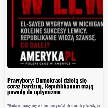
o
y
i
t
n
i
e
p
o
ł
k
n
ę
ł
o
Prawybory: Demokraci dzielą się
coraz bardziej, Republikanom mają
powody do optymizmu
Wtorkowe prawybory w kilku amerykańskich stanach pokazały, że