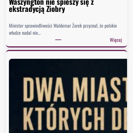
Waszyngton nie spieszy się z
ekstradycją Ziobry
Minister sprawiedliwości Waldemar Żurek przyznał, że polskie
władze nadal nie…
:
Więcej
Ż
u
r
e
k
w
y
s
ł
a
ł
p
i