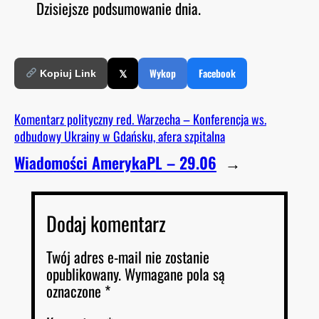
Dzisiejsze podsumowanie dnia.
O
RSS FEED
LINK
D
E
EMBED
𝕏
Wykop
Facebook
Kopiuj Link
Komentarz polityczny red. Warzecha – Konferencja ws.
odbudowy Ukrainy w Gdańsku, afera szpitalna
Wiadomości AmerykaPL – 29.06
→
Dodaj komentarz
Twój adres e-mail nie zostanie
opublikowany.
Wymagane pola są
oznaczone
*