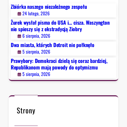
c
Zbiórka naszego niezależnego zespołu
i
24 lutego, 2026
d
Żurek wysłał pisma do USA i… cisza. Waszyngton
z
nie spieszy się z ekstradycją Ziobry
i
6 sierpnia, 2026
e
Dwa miasta, których Detroit nie połknęło
l
5 sierpnia, 2026
ą
s
Prawybory: Demokraci dzielą się coraz bardziej,
i
Republikanom mają powody do optymizmu
ę
5 sierpnia, 2026
c
o
r
a
z
Strony
b
a