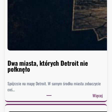
s
z
y
n
g
t
o
n
n
i
e
Dwa miasta, których Detroit nie
s
połknęło
p
i
Spójrzcie na mapę Detroit. W samym środku miasta zobaczycie
e
coś…
s
:
Więcej
z
D
y
w
s