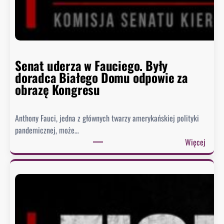
Senat uderza w Fauciego. Były
doradca Białego Domu odpowie za
obrazę Kongresu
Anthony Fauci, jedna z głównych twarzy amerykańskiej polityki
pandemicznej, może…
:
Więcej
S
e
n
a
t
u