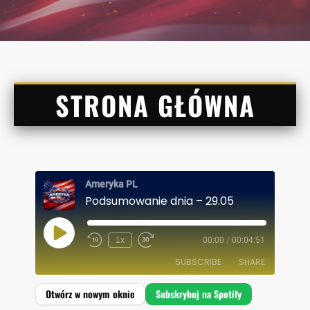
STRONA GŁÓWNA
Ameryka PL
Podsumowanie dnia – 29.05
P
1x
00:00
/
00:04:51
L
A
SUBSCRIBE
SHARE
Y
E
P
I
SHARE
Spotify
S