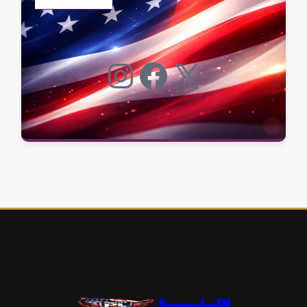
Instagram
Facebook
X
AmerykaPL