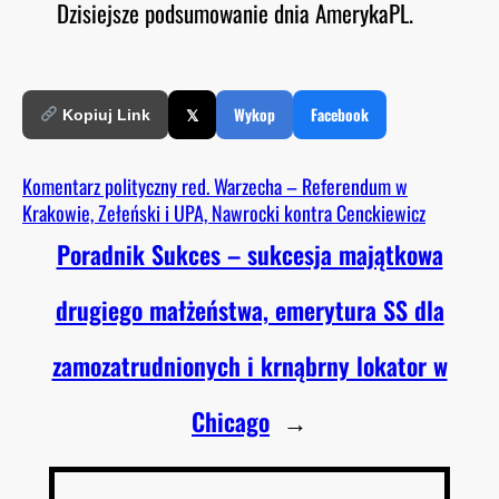
Dzisiejsze podsumowanie dnia AmerykaPL.
O
RSS FEED
LINK
D
E
EMBED
𝕏
Wykop
Facebook
Kopiuj Link
Komentarz polityczny red. Warzecha – Referendum w
Krakowie, Zełeński i UPA, Nawrocki kontra Cenckiewicz
Poradnik Sukces – sukcesja majątkowa
drugiego małżeństwa, emerytura SS dla
zamozatrudnionych i krnąbrny lokator w
Chicago
→