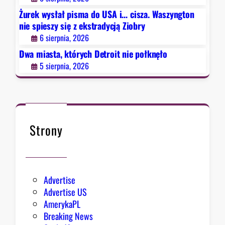
i
Żurek wysłał pisma do USA i… cisza. Waszyngton
t
nie spieszy się z ekstradycją Ziobry
n
6 sierpnia, 2026
i
e
Dwa miasta, których Detroit nie połknęło
p
5 sierpnia, 2026
o
ł
k
n
ę
Strony
ł
o
Advertise
Advertise US
AmerykaPL
Breaking News