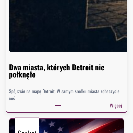
z
y
n
g
t
o
n
n
i
e
Dwa miasta, których Detroit nie
s
połknęło
p
i
Spójrzcie na mapę Detroit. W samym środku miasta zobaczycie
e
coś…
s
:
Więcej
z
D
y
w
s
a
i