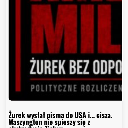
d
o
r
a
d
c
a
B
i
a
ł
e
g
o
D
o
m
Żurek wysłał pisma do USA i… cisza.
u
Waszyngton nie spieszy się z
o