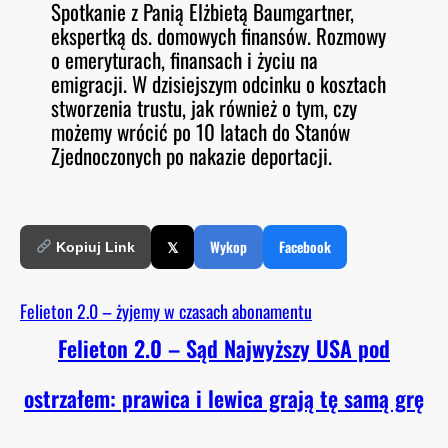
Spotkanie z Panią Elżbietą Baumgartner,
O
RSS FEED
ekspertką ds. domowych finansów. Rozmowy
LINK
D
E
o emeryturach, finansach i życiu na
EMBED
emigracji. W dzisiejszym odcinku o kosztach
stworzenia trustu, jak również o tym, czy
możemy wrócić po 10 latach do Stanów
Zjednoczonych po nakazie deportacji.
𝕏
Wykop
Facebook
Kopiuj Link
Felieton 2.0 – żyjemy w czasach abonamentu
Felieton 2.0 – Sąd Najwyższy USA pod
ostrzałem: prawica i lewica grają tę samą grę
→