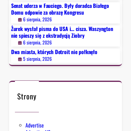
t
b
Senat uderza w Fauciego. Były doradca Białego
r
r
Domu odpowie za obrazę Kongresu
o
y
6 sierpnia, 2026
i
Żurek wysłał pisma do USA i… cisza. Waszyngton
t
nie spieszy się z ekstradycją Ziobry
n
6 sierpnia, 2026
i
e
Dwa miasta, których Detroit nie połknęło
p
5 sierpnia, 2026
o
ł
k
n
ę
Strony
ł
o
Advertise