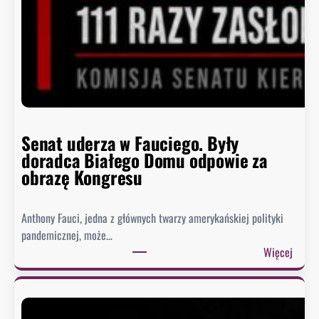
Senat uderza w Fauciego. Były
doradca Białego Domu odpowie za
obrazę Kongresu
Anthony Fauci, jedna z głównych twarzy amerykańskiej polityki
pandemicznej, może…
:
Więcej
S
e
n