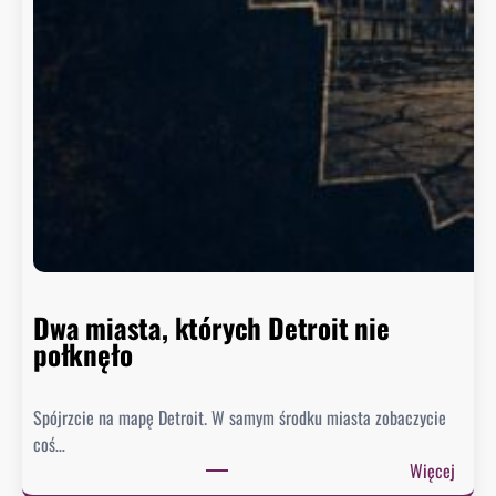
W
a
s
z
y
n
g
t
o
n
n
i
e
Dwa miasta, których Detroit nie
s
połknęło
p
i
Spójrzcie na mapę Detroit. W samym środku miasta zobaczycie
e
coś…
s
:
Więcej
z