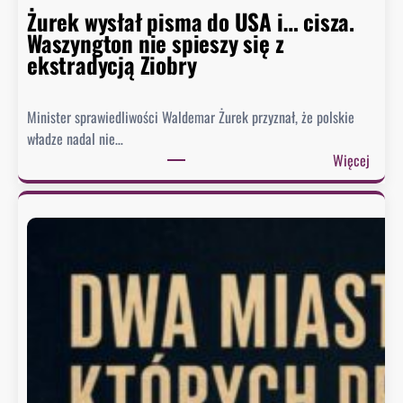
m
Żurek wysłał pisma do USA i… cisza.
u
Waszyngton nie spieszy się z
o
ekstradycją Ziobry
d
p
Minister sprawiedliwości Waldemar Żurek przyznał, że polskie
o
władze nadal nie…
w
:
Więcej
i
Ż
e
u
z
r
a
e
o
k
b
w
r
y
a
s
z
ł
ę
a
K
ł