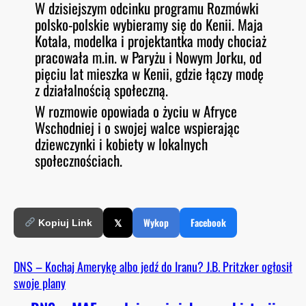
W dzisiejszym odcinku programu Rozmówki
O
RSS FEED
polsko-polskie wybieramy się do Kenii. Maja
LINK
D
E
Kotala, modelka i projektantka mody chociaż
EMBED
pracowała m.in. w Paryżu i Nowym Jorku, od
pięciu lat mieszka w Kenii, gdzie łączy modę
z działalnością społeczną.
W rozmowie opowiada o życiu w Afryce
Wschodniej i o swojej walce wspierając
dziewczynki i kobiety w lokalnych
społecznościach.
𝕏
Wykop
Facebook
Kopiuj Link
DNS – Kochaj Amerykę albo jedź do Iranu? J.B. Pritzker ogłosił
swoje plany