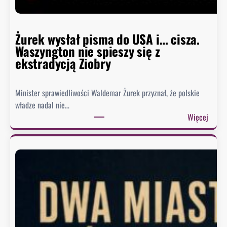
D
o
m
Żurek wysłał pisma do USA i… cisza.
u
Waszyngton nie spieszy się z
o
ekstradycją Ziobry
d
p
Minister sprawiedliwości Waldemar Żurek przyznał, że polskie
o
władze nadal nie…
w
:
Więcej
i
Ż
e
u
z
r
a
e
o
k
b
w
r
y
a
s
z
ł