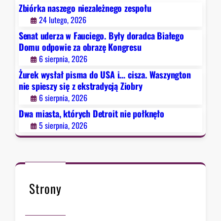
D
Zbiórka naszego niezależnego zespołu
i
e
24 lutego, 2026
o
t
b
Senat uderza w Fauciego. Były doradca Białego
r
r
Domu odpowie za obrazę Kongresu
o
y
6 sierpnia, 2026
i
Żurek wysłał pisma do USA i… cisza. Waszyngton
t
nie spieszy się z ekstradycją Ziobry
n
6 sierpnia, 2026
i
e
Dwa miasta, których Detroit nie połknęło
p
5 sierpnia, 2026
o
ł
k
n
ę
Strony
ł
o