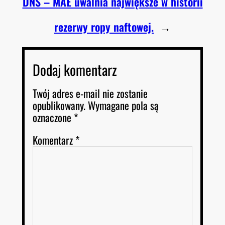
DNS – MAE uwalnia największe w historii
rezerwy ropy naftowej.
→
Dodaj komentarz
Twój adres e-mail nie zostanie
opublikowany.
Wymagane pola są
oznaczone
*
Komentarz
*