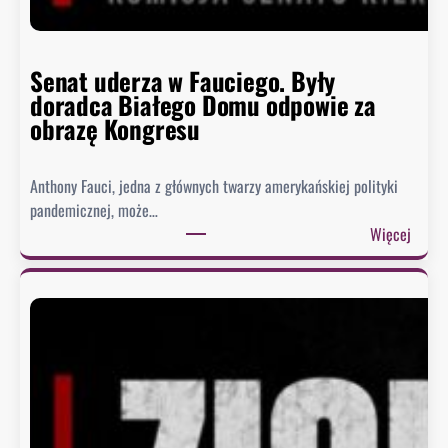
Senat uderza w Fauciego. Były
doradca Białego Domu odpowie za
obrazę Kongresu
Anthony Fauci, jedna z głównych twarzy amerykańskiej polityki
pandemicznej, może…
:
Więcej
S
e
n
a
t
u
d
e