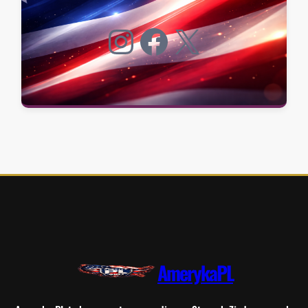
Instagram
Facebook
X
AmerykaPL