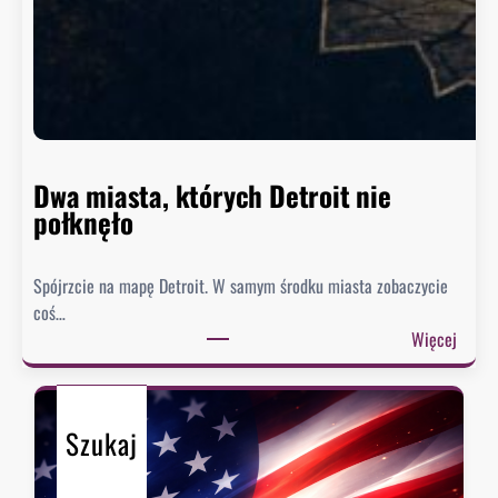
n
g
t
o
n
n
i
e
Dwa miasta, których Detroit nie
s
połknęło
p
i
Spójrzcie na mapę Detroit. W samym środku miasta zobaczycie
e
coś…
s
:
Więcej
z
D
y
w
s
a
i
Szukaj
m
ę
i
z