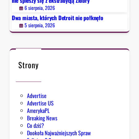
nie spieszy się z ekstradycją Ziobry
n
6 sierpnia, 2026
i
e
Dwa miasta, których Detroit nie połknęło
p
5 sierpnia, 2026
o
ł
k
n
ę
Strony
ł
o
Advertise
Advertise US
AmerykaPL
Breaking News
Co dziś?
Dookoła Najważniejszych Spraw