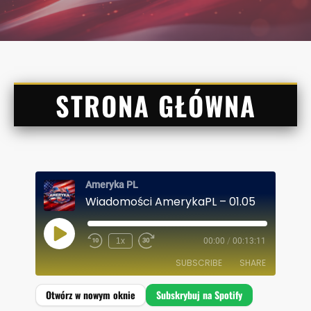
STRONA GŁÓWNA
Ameryka PL
Wiadomości AmerykaPL – 01.05
P
1x
00:00
/
00:13:11
L
A
SUBSCRIBE
SHARE
Y
E
P
I
SHARE
Spotify
S