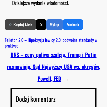
Dzisiejsze wydanie wiadomości.
O
RSS FEED
LINK
D
E
EMBED
𝕏
Wykop
Facebook
Kopiuj Link
Felieton 2.0 – Hipokryzja lewicy 2.0: podwójne standardy w
praktyce
DNS – ceny paliwa szaleją, Trump i Putin
rozmawiają, Sąd Najwyższy USA ws. okręgów,
Powell, FED
→
Dodaj komentarz