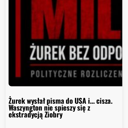
r
a
d
c
a
B
i
a
ł
e
g
o
D
o
m
Żurek wysłał pisma do USA i… cisza.
u
Waszyngton nie spieszy się z
o
ekstradycją Ziobry
d
p