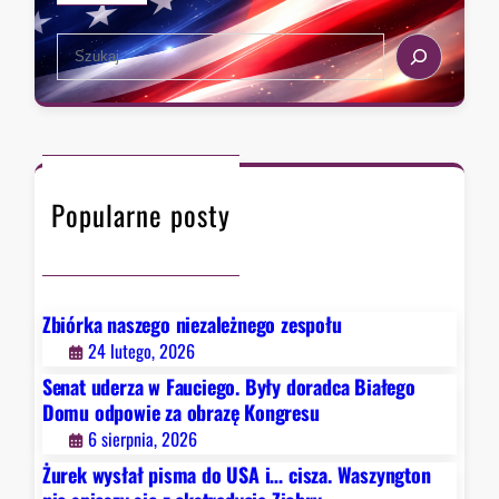
a
e
s
k
S
t
s
e
a
t
a
,
r
r
k
a
c
t
d
h
ó
y
Popularne posty
r
c
y
j
c
ą
h
Z
D
Zbiórka naszego niezależnego zespołu
i
e
24 lutego, 2026
o
t
b
Senat uderza w Fauciego. Były doradca Białego
r
r
Domu odpowie za obrazę Kongresu
o
y
6 sierpnia, 2026
i
Żurek wysłał pisma do USA i… cisza. Waszyngton
t