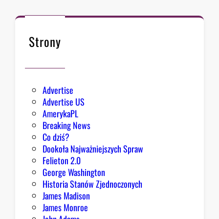
ł
k
n
ę
Strony
ł
o
Advertise
Advertise US
AmerykaPL
Breaking News
Co dziś?
Dookoła Najważniejszych Spraw
Felieton 2.0
George Washington
Historia Stanów Zjednoczonych
James Madison
James Monroe