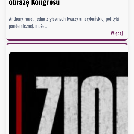
obrazę Kongresu
Anthony Fauci, jedna z głównych twarzy amerykańskiej polityki
pandemicznej, może…
:
Więcej
S
e
n
a
t
u
d
e
r
z
a
w
F
a