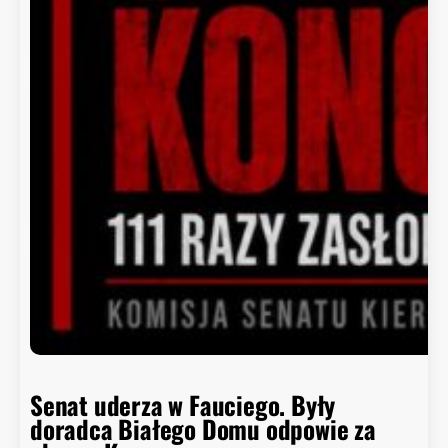
Senat uderza w Fauciego. Były
doradca Białego Domu odpowie za