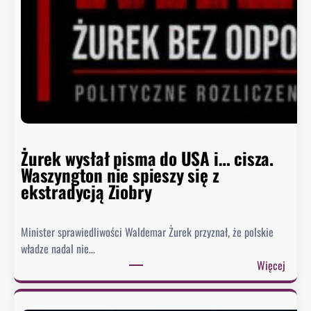
B
i
a
ł
e
g
o
D
o
m
Żurek wysłał pisma do USA i… cisza.
u
Waszyngton nie spieszy się z
o
ekstradycją Ziobry
d
p
Minister sprawiedliwości Waldemar Żurek przyznał, że polskie
o
władze nadal nie…
w
:
Więcej
i
Ż
e
u
z