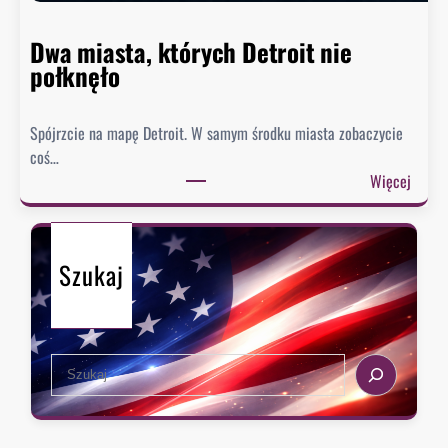
i
e
Dwa miasta, których Detroit nie
s
połknęło
p
i
Spójrzcie na mapę Detroit. W samym środku miasta zobaczycie
e
coś…
s
:
Więcej
z
D
y
w
s
a
i
Szukaj
m
ę
i
z
a
e
s
k
S
t
s
e
a
t
a
,
r
r
k