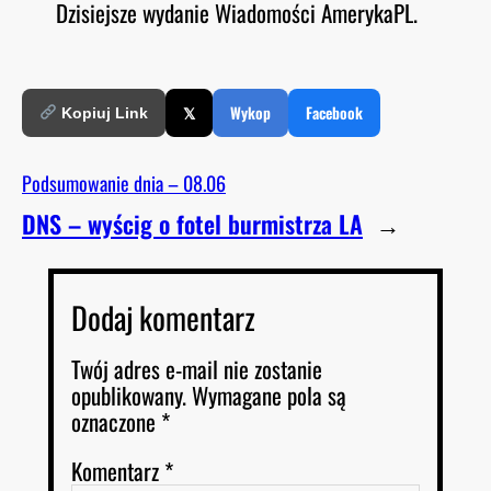
Dzisiejsze wydanie Wiadomości AmerykaPL.
O
RSS FEED
LINK
D
E
EMBED
𝕏
Wykop
Facebook
Kopiuj Link
Podsumowanie dnia – 08.06
DNS – wyścig o fotel burmistrza LA
→
Dodaj komentarz
Twój adres e-mail nie zostanie
opublikowany.
Wymagane pola są
oznaczone
*
Komentarz
*