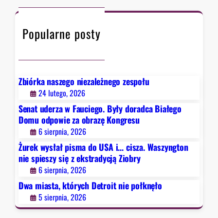
a
c
t
d
h
ó
y
Popularne posty
r
c
y
j
c
ą
h
Z
D
Zbiórka naszego niezależnego zespołu
i
e
24 lutego, 2026
o
t
b
Senat uderza w Fauciego. Były doradca Białego
r
r
Domu odpowie za obrazę Kongresu
o
y
6 sierpnia, 2026
i
Żurek wysłał pisma do USA i… cisza. Waszyngton
t
nie spieszy się z ekstradycją Ziobry
n
6 sierpnia, 2026
i
e
Dwa miasta, których Detroit nie połknęło
p
5 sierpnia, 2026
o