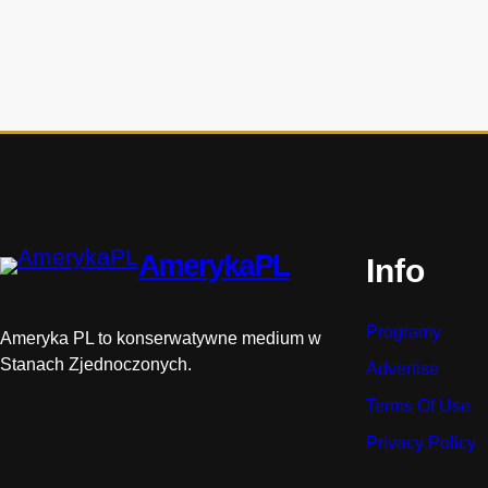
i
s
t
o
r
i
i
AmerykaPL
Info
Programy
Ameryka PL to konserwatywne medium w
Stanach Zjednoczonych.
Advertise
Terms Of Use
Privacy Policy