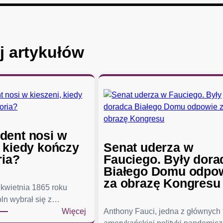
j artykułów
dent nosi w
, kiedy kończy
Senat uderza w
ria?
Fauciego. Były dora
Białego Domu odpo
za obrazę Kongresu
kwietnia 1865 roku
ln wybrał się z…
:
Więcej
Anthony Fauci, jedna z głównych
C