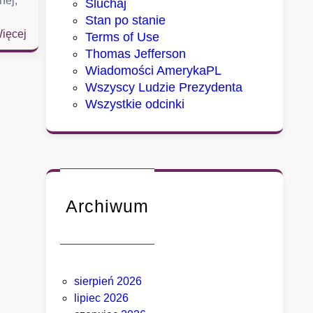
nej,
Sluchaj
Stan po stanie
:
ięcej
Terms of Use
S
Thomas Jefferson
e
Wiadomości AmerykaPL
n
Wszyscy Ludzie Prezydenta
a
Wszystkie odcinki
t
u
d
e
r
z
Archiwum
a
w
F
a
sierpień 2026
u
lipiec 2026
c