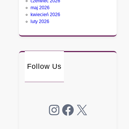
czerwiec 2026
i
maj 2026
e
kwiecień 2026
g
luty 2026
o
.
B
y
ł
y
d
Follow Us
o
r
a
d
c
Instagram
Facebook
X
a
B
i
a