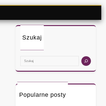
Szukaj
S
e
a
r
c
h
Popularne posty