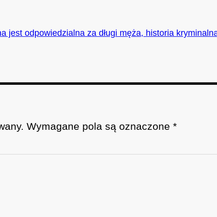
a jest odpowiedzialna za długi męża, historia kryminaln
wany.
Wymagane pola są oznaczone
*