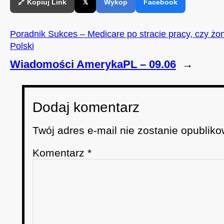
🔗 Kopiuj Link
𝕏
Wykop
Facebook
Poradnik Sukces – Medicare po stracie pracy, czy żon
Polski
Wiadomości AmerykaPL – 09.06
→
Dodaj komentarz
Twój adres e-mail nie zostanie opubliko
Komentarz
*