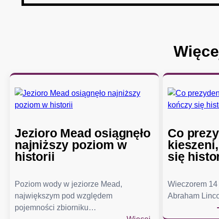
Więce
Jezioro Mead osiągnęło
Co prezy
najniższy poziom w
kieszeni
historii
się histo
Poziom wody w jeziorze Mead,
Wieczorem 14 
największym pod względem
Abraham Linco
pojemności zbiorniku…
: