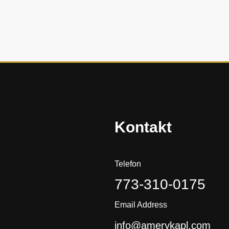
ę
h
i
s
t
o
r
i
a
?
Kontakt
Telefon
773-310-0175
Email Address
info@amerykapl.com