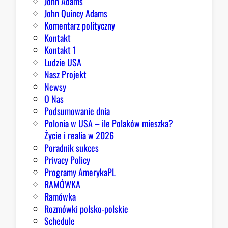
John Adams
i
John Quincy Adams
e
Komentarz polityczny
z
Kontakt
a
Kontakt 1
o
Ludzie USA
b
Nasz Projekt
r
Newsy
a
O Nas
z
Podsumowanie dnia
ę
Polonia w USA – ile Polaków mieszka?
K
Życie i realia w 2026
o
Poradnik sukces
n
Privacy Policy
g
Programy AmerykaPL
r
RAMÓWKA
e
Ramówka
s
Rozmówki polsko-polskie
u
Schedule