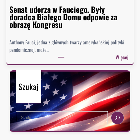
s
Senat uderza w Fauciego. Były
t
doradca Białego Domu odpowie za
o
obrazę Kongresu
r
i
Anthony Fauci, jedna z głównych twarzy amerykańskiej polityki
a
pandemicznej, może…
?
:
Więcej
S
e
n
Szukaj
a
t
u
d
S
e
e
r
a
z
r
a