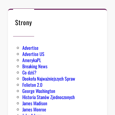
d
c
a
B
Strony
i
a
ł
e
Advertise
g
Advertise US
o
AmerykaPL
D
Breaking News
o
Co dziś?
m
Dookoła Najważniejszych Spraw
u
Felieton 2.0
o
George Washington
d
Historia Stanów Zjednoczonych
p
James Madison
o
James Monroe
w