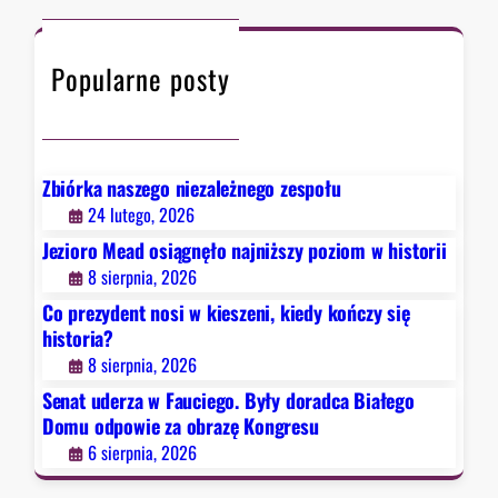
c
w
h
F
Popularne posty
a
u
c
i
e
Zbiórka naszego niezależnego zespołu
g
24 lutego, 2026
o
Jezioro Mead osiągnęło najniższy poziom w historii
.
8 sierpnia, 2026
B
Co prezydent nosi w kieszeni, kiedy kończy się
y
historia?
ł
8 sierpnia, 2026
y
d
Senat uderza w Fauciego. Były doradca Białego
o
Domu odpowie za obrazę Kongresu
r
6 sierpnia, 2026
a