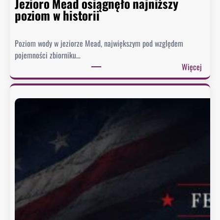
Jezioro Mead osiągnęło najniższy
poziom w historii
Poziom wody w jeziorze Mead, największym pod względem
pojemności zbiorniku…
:
Więcej
J
e
z
i
o
r
o
M
e
a
d
o
s