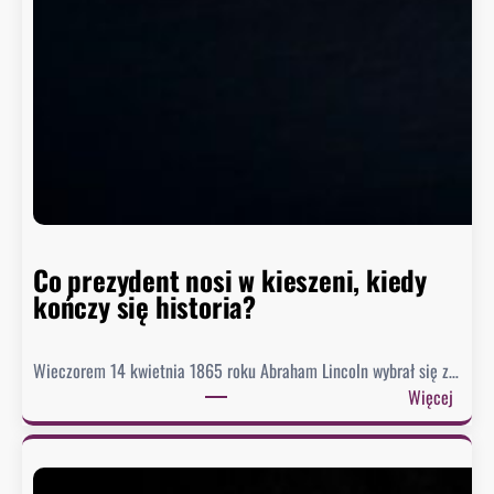
z
i
o
m
w
h
i
s
t
o
r
Co prezydent nosi w kieszeni, kiedy
i
kończy się historia?
i
Wieczorem 14 kwietnia 1865 roku Abraham Lincoln wybrał się z…
:
Więcej
C
o
p