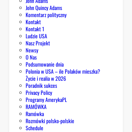
John Adams
i
John Quincy Adams
e
Komentarz polityczny
z
Kontakt
a
Kontakt 1
o
Ludzie USA
b
Nasz Projekt
r
Newsy
a
O Nas
z
Podsumowanie dnia
ę
Polonia w USA – ile Polaków mieszka?
K
Życie i realia w 2026
o
Poradnik sukces
n
Privacy Policy
g
Programy AmerykaPL
r
RAMÓWKA
e
Ramówka
s
Rozmówki polsko-polskie
u
Schedule