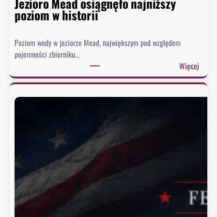
Jezioro Mead osiągnęło najniższy
poziom w historii
Poziom wody w jeziorze Mead, największym pod względem
pojemności zbiorniku…
:
Więcej
J
e
z
i
o
r
o
M
e
a
d
o
s