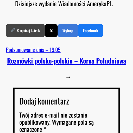
Dzisiejsze wydanie Wiadomości AmerykaPL.
O
RSS FEED
LINK
D
E
EMBED
𝕏
Wykop
Facebook
Kopiuj Link
Podsumowanie dnia – 19.05
Rozmówki polsko-polskie – Korea Południowa
→
Dodaj komentarz
Twój adres e-mail nie zostanie
opublikowany.
Wymagane pola są
oznaczone
*