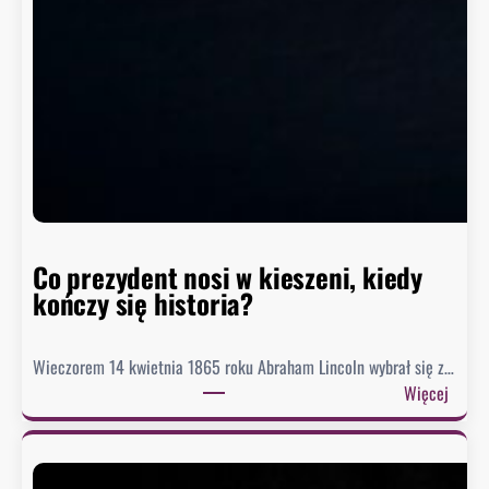
z
i
o
m
w
h
i
s
t
o
r
Co prezydent nosi w kieszeni, kiedy
i
kończy się historia?
i
Wieczorem 14 kwietnia 1865 roku Abraham Lincoln wybrał się z…
:
Więcej
C
o
p