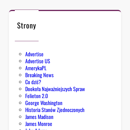
d
c
a
B
Strony
i
a
ł
e
Advertise
g
Advertise US
o
AmerykaPL
D
Breaking News
o
Co dziś?
m
Dookoła Najważniejszych Spraw
u
Felieton 2.0
o
George Washington
d
Historia Stanów Zjednoczonych
p
James Madison
o
James Monroe
w