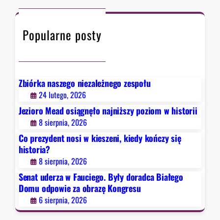
c
w
h
F
Popularne posty
a
u
c
i
e
Zbiórka naszego niezależnego zespołu
g
24 lutego, 2026
o
Jezioro Mead osiągnęło najniższy poziom w historii
.
8 sierpnia, 2026
B
Co prezydent nosi w kieszeni, kiedy kończy się
y
historia?
ł
8 sierpnia, 2026
y
d
Senat uderza w Fauciego. Były doradca Białego
o
Domu odpowie za obrazę Kongresu
r
6 sierpnia, 2026
a