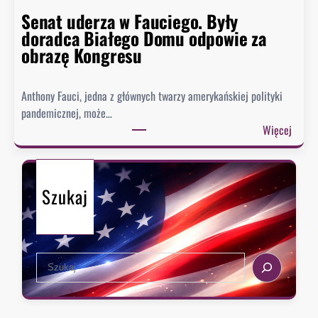
s
Senat uderza w Fauciego. Były
t
doradca Białego Domu odpowie za
o
obrazę Kongresu
r
i
Anthony Fauci, jedna z głównych twarzy amerykańskiej polityki
a
pandemicznej, może…
?
:
Więcej
S
e
n
Szukaj
a
t
u
d
S
e
e
r
a
z
r
a