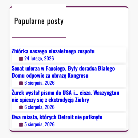
a
c
t
d
h
ó
y
Popularne posty
r
c
y
j
c
ą
h
Z
D
Zbiórka naszego niezależnego zespołu
i
e
24 lutego, 2026
o
t
b
Senat uderza w Fauciego. Były doradca Białego
r
r
Domu odpowie za obrazę Kongresu
o
y
6 sierpnia, 2026
i
Żurek wysłał pisma do USA i… cisza. Waszyngton
t
nie spieszy się z ekstradycją Ziobry
n
6 sierpnia, 2026
i
e
Dwa miasta, których Detroit nie połknęło
p
5 sierpnia, 2026
o