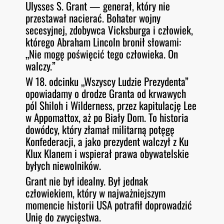
Ulysses S. Grant — generał, który nie
O
RSS FEED
przestawał nacierać. Bohater wojny
LINK
D
E
secesyjnej, zdobywca Vicksburga i człowiek,
EMBED
którego Abraham Lincoln bronił słowami:
„Nie mogę poświęcić tego człowieka. On
walczy.”
W 18. odcinku „Wszyscy Ludzie Prezydenta”
opowiadamy o drodze Granta od krwawych
pól Shiloh i Wilderness, przez kapitulację Lee
w Appomattox, aż po Biały Dom. To historia
dowódcy, który złamał militarną potęgę
Konfederacji, a jako prezydent walczył z Ku
Klux Klanem i wspierał prawa obywatelskie
byłych niewolników.
Grant nie był idealny. Był jednak
człowiekiem, który w najważniejszym
momencie historii USA potrafił doprowadzić
Unię do zwycięstwa.