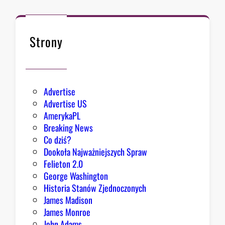
ł
k
n
ę
Strony
ł
o
Advertise
Advertise US
AmerykaPL
Breaking News
Co dziś?
Dookoła Najważniejszych Spraw
Felieton 2.0
George Washington
Historia Stanów Zjednoczonych
James Madison
James Monroe
John Adams