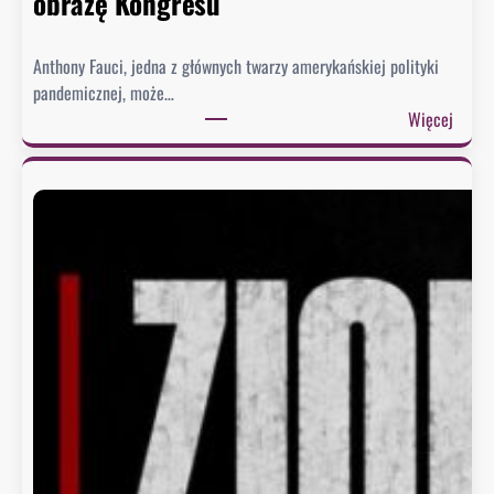
obrazę Kongresu
Anthony Fauci, jedna z głównych twarzy amerykańskiej polityki
pandemicznej, może…
:
Więcej
S
e
n
a
t
u
d
e
r
z
a
w
F
a