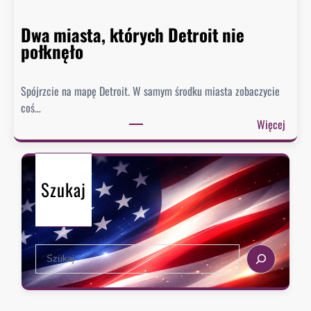
i
e
Dwa miasta, których Detroit nie
s
połknęło
p
i
Spójrzcie na mapę Detroit. W samym środku miasta zobaczycie
e
coś…
s
:
Więcej
z
D
y
w
s
a
i
Szukaj
m
ę
i
z
a
e
s
k
S
t
s
e
a
t
a
,
r
r
k