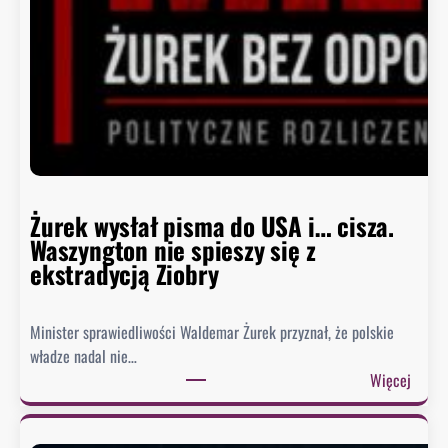
B
i
a
ł
e
g
o
D
o
m
Żurek wysłał pisma do USA i… cisza.
u
Waszyngton nie spieszy się z
o
ekstradycją Ziobry
d
p
Minister sprawiedliwości Waldemar Żurek przyznał, że polskie
o
władze nadal nie…
w
:
Więcej
i
Ż
e
u
z