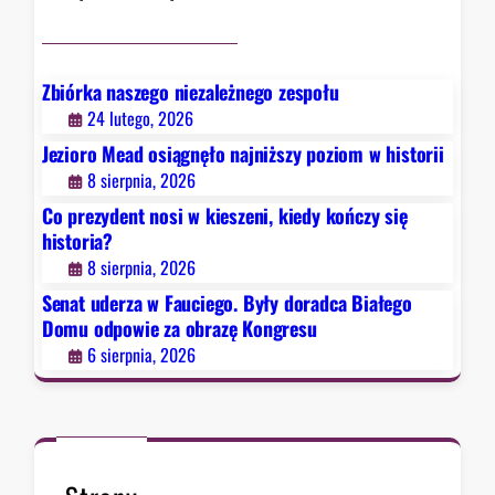
u
c
i
e
Zbiórka naszego niezależnego zespołu
g
24 lutego, 2026
o
Jezioro Mead osiągnęło najniższy poziom w historii
.
8 sierpnia, 2026
B
Co prezydent nosi w kieszeni, kiedy kończy się
y
historia?
ł
8 sierpnia, 2026
y
d
Senat uderza w Fauciego. Były doradca Białego
o
Domu odpowie za obrazę Kongresu
r
6 sierpnia, 2026
a
d
c
a
B