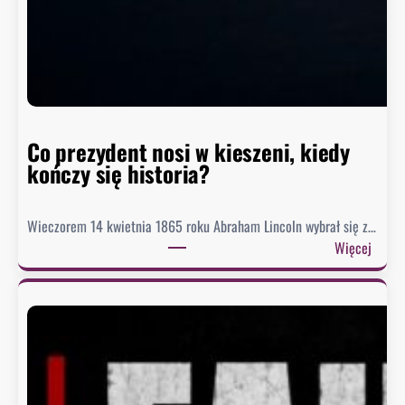
w
h
i
s
t
o
r
Co prezydent nosi w kieszeni, kiedy
i
kończy się historia?
i
Wieczorem 14 kwietnia 1865 roku Abraham Lincoln wybrał się z…
:
Więcej
C
o
p
r
e
z
y