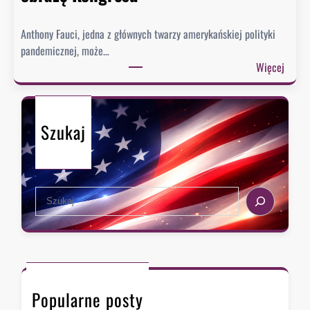
r
i
Anthony Fauci, jedna z głównych twarzy amerykańskiej polityki
a
pandemicznej, może…
?
:
Więcej
S
e
n
Szukaj
a
t
u
d
S
e
e
r
a
z
r
a
c
w
h
F
Popularne posty
a