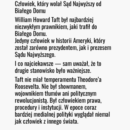
Człowiek, który wolał Sąd Najwyższy od
O
RSS FEED
Białego Domu
LINK
D
E
William Howard Taft był najbardziej
EMBED
niezwykłym prawnikiem, jaki trafił do
Białego Domu.
Jedyny człowiek w historii Ameryki, który
został zarówno prezydentem, jak i prezesem
Sądu Najwyższego.
I co najciekawsze — sam uważał, że to
drugie stanowisko było ważniejsze.
Taft nie miał temperamentu Theodore’a
Roosevelta. Nie był showmanem,
wojownikiem tłumów ani politycznym
rewolucjonistą. Był człowiekiem prawa,
procedury i instytucji. W epoce coraz
bardziej medialnej polityki wyglądał niemal
jak człowiek z innego świata.