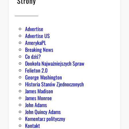
Strony
i
a
ł
e
Advertise
g
Advertise US
o
AmerykaPL
D
Breaking News
o
Co dziś?
m
Dookoła Najważniejszych Spraw
u
Felieton 2.0
o
George Washington
d
Historia Stanów Zjednoczonych
p
James Madison
o
James Monroe
w
John Adams
i
John Quincy Adams
e
Komentarz polityczny
z
Kontakt