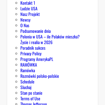
a
Kontakt 1
o
Ludzie USA
b
Nasz Projekt
r
Newsy
a
O Nas
z
Podsumowanie dnia
ę
Polonia w USA – ile Polaków mieszka?
K
Życie i realia w 2026
o
Poradnik sukces
n
Privacy Policy
g
Programy AmerykaPL
r
RAMÓWKA
e
Ramówka
s
Rozmówki polsko-polskie
u
Schedule
Sluchaj
Stan po stanie
Terms of Use
Thomas Jefferson