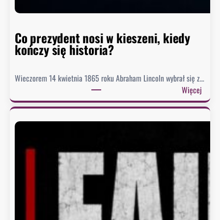
t
o
r
Co prezydent nosi w kieszeni, kiedy
i
kończy się historia?
i
Wieczorem 14 kwietnia 1865 roku Abraham Lincoln wybrał się z…
:
Więcej
C
o
p
r
e
z
y
d
e
n
t