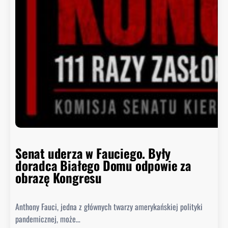
y
k
o
ń
c
z
y
s
i
ę
h
i
s
Senat uderza w Fauciego. Były
t
doradca Białego Domu odpowie za
o
obrazę Kongresu
r
i
Anthony Fauci, jedna z głównych twarzy amerykańskiej polityki
a
pandemicznej, może…
?