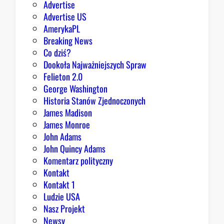
Advertise
g
Advertise US
o
AmerykaPL
D
Breaking News
o
Co dziś?
m
Dookoła Najważniejszych Spraw
u
Felieton 2.0
o
George Washington
d
Historia Stanów Zjednoczonych
p
James Madison
o
James Monroe
w
John Adams
i
John Quincy Adams
e
Komentarz polityczny
z
Kontakt
a
Kontakt 1
o
Ludzie USA
b
Nasz Projekt
r
Newsy