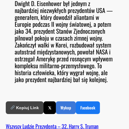
Dwight D. Eisenhower był jednym z
O
RSS FEED
najbardziej niezwykłych prezydentów USA —
LINK
D
E
generałem, który dowodził aliantami w
EMBED
Europie podczas II wojny światowej, a potem
jako 34. prezydent Stanów Zjednoczonych
pilnował pokoju w czasach zimnej wojny.
Zakończył walki w Korei, rozbudował system
autostrad międzystanowych, powołał NASA i
ostrzegał Amerykę przed rosnącym wpływem
kompleksu militarno-przemysłowego. To
historia człowieka, który wygrał wojnę, ale
jako prezydent najbardziej bał się kolejnej.
𝕏
Wykop
Facebook
Kopiuj Link
Wszyscy Ludzie Prezydenta – 32. Harry S. Truman