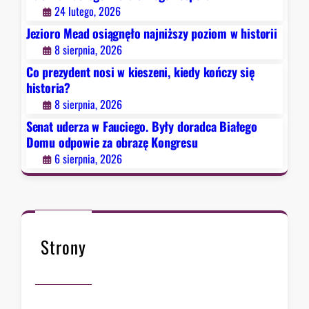
g
24 lutego, 2026
o
Jezioro Mead osiągnęło najniższy poziom w historii
.
8 sierpnia, 2026
B
Co prezydent nosi w kieszeni, kiedy kończy się
y
historia?
ł
8 sierpnia, 2026
y
d
Senat uderza w Fauciego. Były doradca Białego
o
Domu odpowie za obrazę Kongresu
r
6 sierpnia, 2026
a
d
c
a
B
Strony
i
a
ł
e