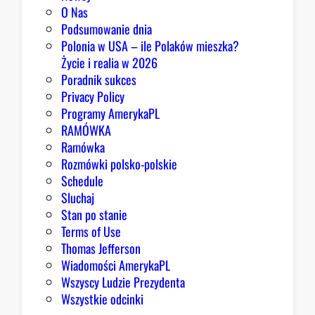
a
O Nas
z
Podsumowanie dnia
ę
Polonia w USA – ile Polaków mieszka?
K
Życie i realia w 2026
o
Poradnik sukces
n
Privacy Policy
g
Programy AmerykaPL
r
RAMÓWKA
e
Ramówka
s
Rozmówki polsko-polskie
u
Schedule
Sluchaj
Stan po stanie
Terms of Use
Thomas Jefferson
Wiadomości AmerykaPL
Wszyscy Ludzie Prezydenta
Wszystkie odcinki