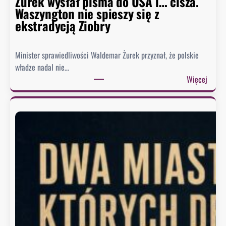
Żurek wysłał pisma do USA i… cisza.
u
Waszyngton nie spieszy się z
o
ekstradycją Ziobry
d
p
Minister sprawiedliwości Waldemar Żurek przyznał, że polskie
o
władze nadal nie…
w
:
Więcej
i
Ż
e
u
z
r
a
e
o
k
b
w
r
y
a
s
z
ł
ę
a
K
ł
o
p