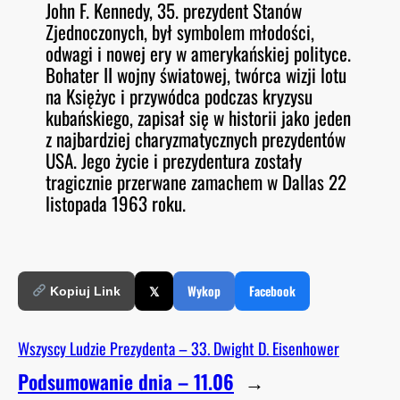
John F. Kennedy, 35. prezydent Stanów
O
RSS FEED
Zjednoczonych, był symbolem młodości,
LINK
D
E
odwagi i nowej ery w amerykańskiej polityce.
EMBED
Bohater II wojny światowej, twórca wizji lotu
na Księżyc i przywódca podczas kryzysu
kubańskiego, zapisał się w historii jako jeden
z najbardziej charyzmatycznych prezydentów
USA. Jego życie i prezydentura zostały
tragicznie przerwane zamachem w Dallas 22
listopada 1963 roku.
𝕏
Wykop
Facebook
Kopiuj Link
Wszyscy Ludzie Prezydenta – 33. Dwight D. Eisenhower
Podsumowanie dnia – 11.06
→