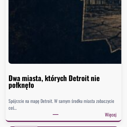
a
s
z
y
n
g
t
o
n
n
i
e
Dwa miasta, których Detroit nie
s
połknęło
p
i
Spójrzcie na mapę Detroit. W samym środku miasta zobaczycie
e
coś…
s
:
Więcej
z
D
y