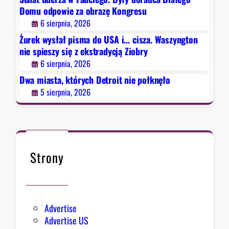
r
r
Domu odpowie za obrazę Kongresu
o
y
6 sierpnia, 2026
i
Żurek wysłał pisma do USA i… cisza. Waszyngton
t
nie spieszy się z ekstradycją Ziobry
n
6 sierpnia, 2026
i
e
Dwa miasta, których Detroit nie połknęło
p
5 sierpnia, 2026
o
ł
k
n
ę
Strony
ł
o
Advertise
Advertise US