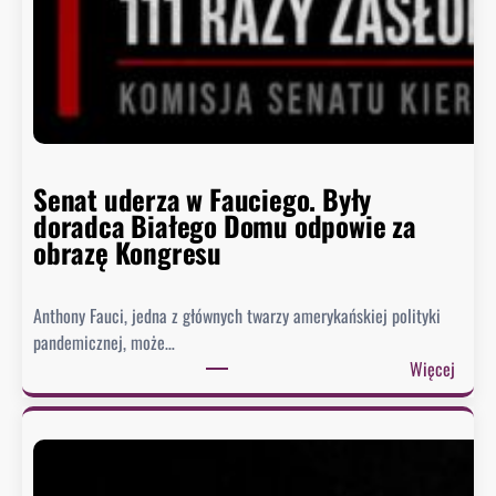
Senat uderza w Fauciego. Były
doradca Białego Domu odpowie za
obrazę Kongresu
Anthony Fauci, jedna z głównych twarzy amerykańskiej polityki
pandemicznej, może…
:
Więcej
S
e
n
a