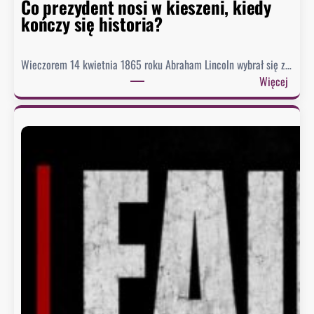
r
Co prezydent nosi w kieszeni, kiedy
i
kończy się historia?
i
Wieczorem 14 kwietnia 1865 roku Abraham Lincoln wybrał się z…
:
Więcej
C
o
p
r
e
z
y
d
e
n
t
n
o