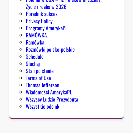
K
Życie i realia w 2026
o
Poradnik sukces
n
Privacy Policy
g
Programy AmerykaPL
r
RAMÓWKA
e
Ramówka
s
Rozmówki polsko-polskie
u
Schedule
Sluchaj
Stan po stanie
Terms of Use
Thomas Jefferson
Wiadomości AmerykaPL
Wszyscy Ludzie Prezydenta
Wszystkie odcinki