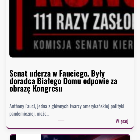
ń
c
z
y
s
i
ę
h
i
s
Senat uderza w Fauciego. Były
t
doradca Białego Domu odpowie za
o
obrazę Kongresu
r
i
Anthony Fauci, jedna z głównych twarzy amerykańskiej polityki
a
pandemicznej, może…
?
:
Więcej
S
e