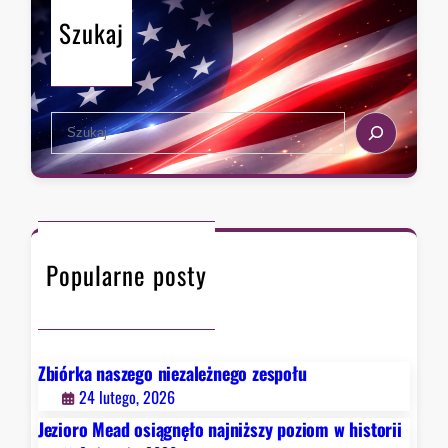
n
Szukaj
a
t
u
d
S
e
e
r
a
z
r
a
c
w
h
F
Popularne posty
a
u
c
i
e
Zbiórka naszego niezależnego zespołu
g
24 lutego, 2026
o
Jezioro Mead osiągnęło najniższy poziom w historii
.