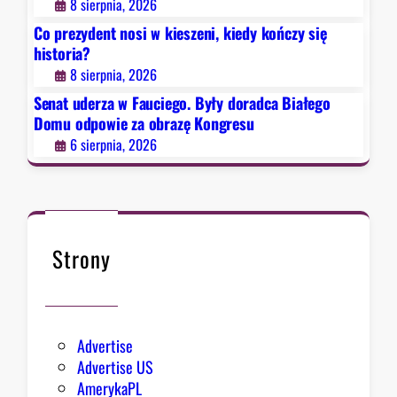
8 sierpnia, 2026
B
Co prezydent nosi w kieszeni, kiedy kończy się
y
historia?
ł
8 sierpnia, 2026
y
d
Senat uderza w Fauciego. Były doradca Białego
o
Domu odpowie za obrazę Kongresu
r
6 sierpnia, 2026
a
d
c
a
B
Strony
i
a
ł
e
Advertise
g
Advertise US
o
AmerykaPL