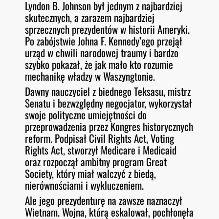
Lyndon B. Johnson był jednym z najbardziej
O
RSS FEED
skutecznych, a zarazem najbardziej
LINK
D
E
sprzecznych prezydentów w historii Ameryki.
EMBED
Po zabójstwie Johna F. Kennedy’ego przejął
urząd w chwili narodowej traumy i bardzo
szybko pokazał, że jak mało kto rozumie
mechanikę władzy w Waszyngtonie.
Dawny nauczyciel z biednego Teksasu, mistrz
Senatu i bezwzględny negocjator, wykorzystał
swoje polityczne umiejętności do
przeprowadzenia przez Kongres historycznych
reform. Podpisał Civil Rights Act, Voting
Rights Act, stworzył Medicare i Medicaid
oraz rozpoczął ambitny program Great
Society, który miał walczyć z biedą,
nierównościami i wykluczeniem.
Ale jego prezydenturę na zawsze naznaczył
Wietnam. Wojna, którą eskalował, pochłonęła