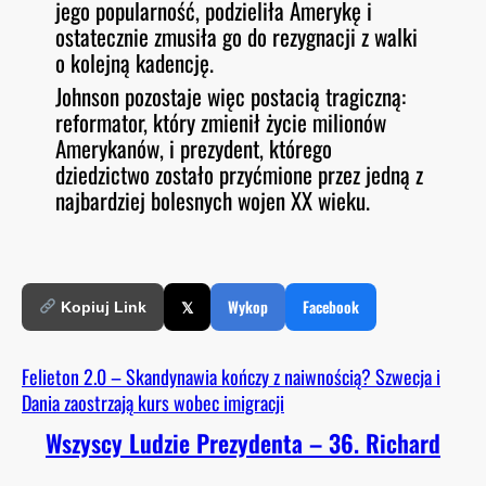
jego popularność, podzieliła Amerykę i
ostatecznie zmusiła go do rezygnacji z walki
o kolejną kadencję.
Johnson pozostaje więc postacią tragiczną:
reformator, który zmienił życie milionów
Amerykanów, i prezydent, którego
dziedzictwo zostało przyćmione przez jedną z
najbardziej bolesnych wojen XX wieku.
𝕏
Wykop
Facebook
Kopiuj Link
Felieton 2.0 – Skandynawia kończy z naiwnością? Szwecja i
Dania zaostrzają kurs wobec imigracji
Wszyscy Ludzie Prezydenta – 36. Richard