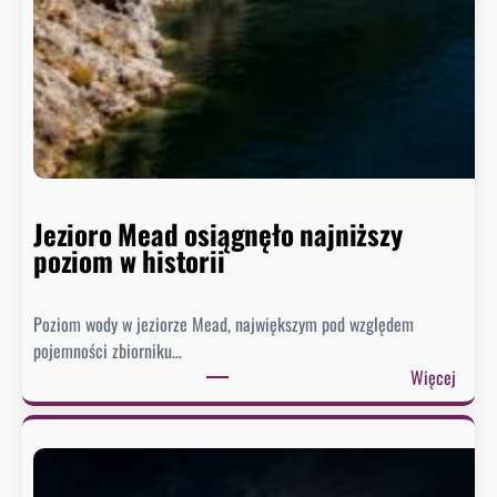
Jezioro Mead osiągnęło najniższy
poziom w historii
Poziom wody w jeziorze Mead, największym pod względem
pojemności zbiorniku…
:
Więcej
J
e
z
i