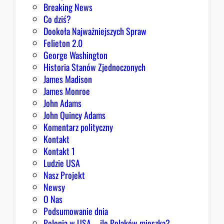
D
Breaking News
o
Co dziś?
m
Dookoła Najważniejszych Spraw
u
Felieton 2.0
o
George Washington
d
Historia Stanów Zjednoczonych
p
James Madison
o
James Monroe
w
John Adams
i
John Quincy Adams
e
Komentarz polityczny
z
Kontakt
a
Kontakt 1
o
Ludzie USA
b
Nasz Projekt
r
Newsy
a
O Nas
z
Podsumowanie dnia
ę
Polonia w USA – ile Polaków mieszka?