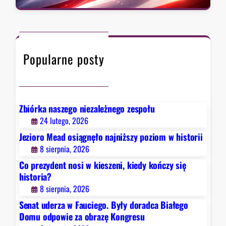
a
z
r
a
c
w
h
F
Popularne posty
a
u
c
i
e
Zbiórka naszego niezależnego zespołu
g
24 lutego, 2026
o
Jezioro Mead osiągnęło najniższy poziom w historii
.
8 sierpnia, 2026
B
Co prezydent nosi w kieszeni, kiedy kończy się
y
historia?
ł
8 sierpnia, 2026
y
d
Senat uderza w Fauciego. Były doradca Białego
o
Domu odpowie za obrazę Kongresu