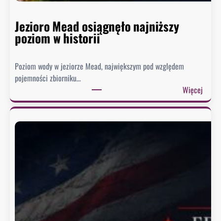
Jezioro Mead osiągnęło najniższy
poziom w historii
Poziom wody w jeziorze Mead, największym pod względem
pojemności zbiorniku…
:
Więcej
J
e
z
i
o
r
o
M
e
a
d