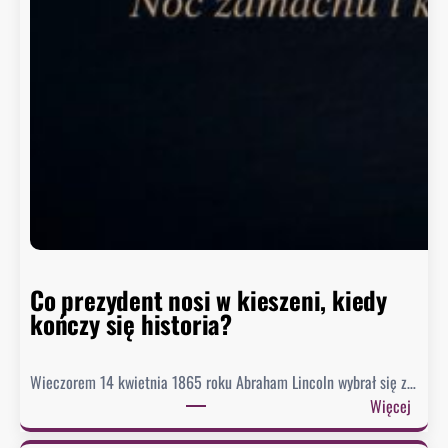
p
o
z
i
o
m
w
h
i
s
t
o
r
Co prezydent nosi w kieszeni, kiedy
i
kończy się historia?
i
Wieczorem 14 kwietnia 1865 roku Abraham Lincoln wybrał się z…
:
Więcej
C