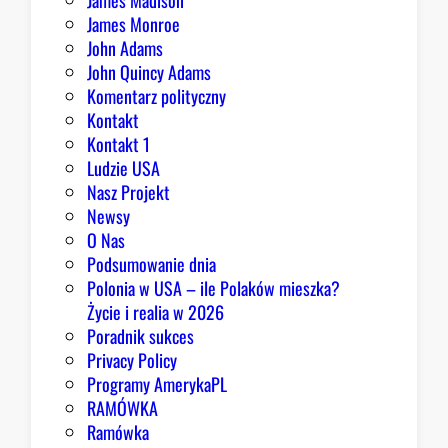
James Madison
o
James Monroe
w
John Adams
i
John Quincy Adams
e
Komentarz polityczny
z
Kontakt
a
Kontakt 1
o
Ludzie USA
b
Nasz Projekt
r
Newsy
a
O Nas
z
Podsumowanie dnia
ę
Polonia w USA – ile Polaków mieszka?
K
Życie i realia w 2026
o
Poradnik sukces
n
Privacy Policy
g
Programy AmerykaPL
r
RAMÓWKA
e
Ramówka
s