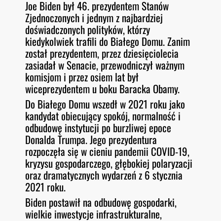
Joe Biden był 46. prezydentem Stanów
O
RSS FEED
Zjednoczonych i jednym z najbardziej
LINK
D
E
doświadczonych polityków, którzy
EMBED
kiedykolwiek trafili do Białego Domu. Zanim
został prezydentem, przez dziesięciolecia
zasiadał w Senacie, przewodniczył ważnym
komisjom i przez osiem lat był
wiceprezydentem u boku Baracka Obamy.
Do Białego Domu wszedł w 2021 roku jako
kandydat obiecujący spokój, normalność i
odbudowę instytucji po burzliwej epoce
Donalda Trumpa. Jego prezydentura
rozpoczęła się w cieniu pandemii COVID-19,
kryzysu gospodarczego, głębokiej polaryzacji
oraz dramatycznych wydarzeń z 6 stycznia
2021 roku.
Biden postawił na odbudowę gospodarki,
wielkie inwestycje infrastrukturalne,