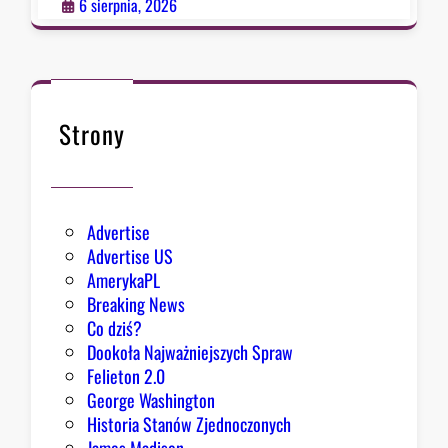
r
6 sierpnia, 2026
a
d
c
a
B
Strony
i
a
ł
e
Advertise
g
Advertise US
o
AmerykaPL
D
Breaking News
o
Co dziś?
m
Dookoła Najważniejszych Spraw
u
Felieton 2.0
o
George Washington
d
Historia Stanów Zjednoczonych
p