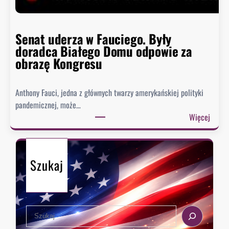
h
i
s
Senat uderza w Fauciego. Były
t
doradca Białego Domu odpowie za
o
obrazę Kongresu
r
i
Anthony Fauci, jedna z głównych twarzy amerykańskiej polityki
a
pandemicznej, może…
?
:
Więcej
S
e
n
Szukaj
a
t
u
d
S
e
e
r