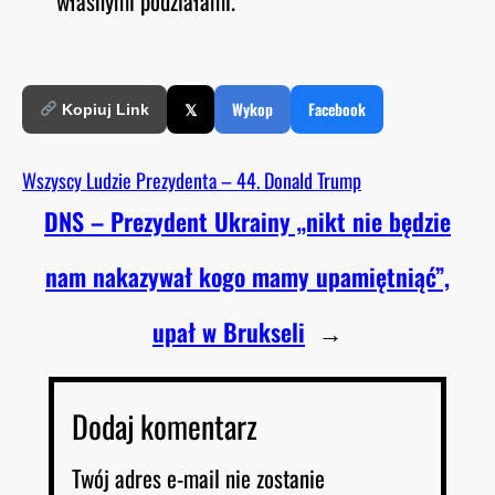
własnymi podziałami.
𝕏
Wykop
Facebook
Kopiuj Link
Wszyscy Ludzie Prezydenta – 44. Donald Trump
DNS – Prezydent Ukrainy „nikt nie będzie
nam nakazywał kogo mamy upamiętniąć”,
upał w Brukseli
→
Dodaj komentarz
Twój adres e-mail nie zostanie