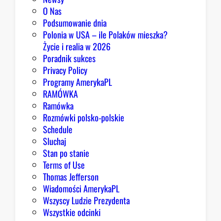
a
O Nas
j
Podsumowanie dnia
ą
Polonia w USA – ile Polaków mieszka?
p
Życie i realia w 2026
o
Poradnik sukces
w
Privacy Policy
o
Programy AmerykaPL
d
RAMÓWKA
y
Ramówka
d
Rozmówki polsko-polskie
o
Schedule
o
Sluchaj
p
Stan po stanie
t
Terms of Use
y
Thomas Jefferson
m
Wiadomości AmerykaPL
i
Wszyscy Ludzie Prezydenta
z
Wszystkie odcinki
m