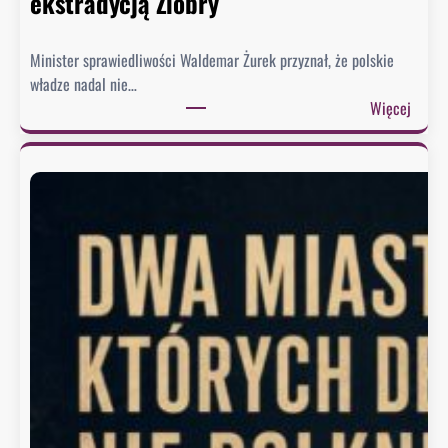
ekstradycją Ziobry
Minister sprawiedliwości Waldemar Żurek przyznał, że polskie
władze nadal nie…
:
Więcej
Ż
u
r
e
k
w
y
s
ł
a
ł
p
i
s