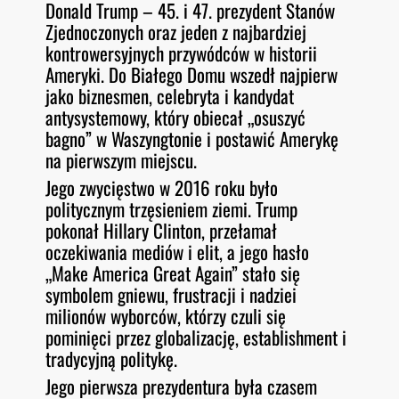
Donald Trump – 45. i 47. prezydent Stanów
O
RSS FEED
Zjednoczonych oraz jeden z najbardziej
LINK
D
E
kontrowersyjnych przywódców w historii
EMBED
Ameryki. Do Białego Domu wszedł najpierw
jako biznesmen, celebryta i kandydat
antysystemowy, który obiecał „osuszyć
bagno” w Waszyngtonie i postawić Amerykę
na pierwszym miejscu.
Jego zwycięstwo w 2016 roku było
politycznym trzęsieniem ziemi. Trump
pokonał Hillary Clinton, przełamał
oczekiwania mediów i elit, a jego hasło
„Make America Great Again” stało się
symbolem gniewu, frustracji i nadziei
milionów wyborców, którzy czuli się
pominięci przez globalizację, establishment i
tradycyjną politykę.
Jego pierwsza prezydentura była czasem