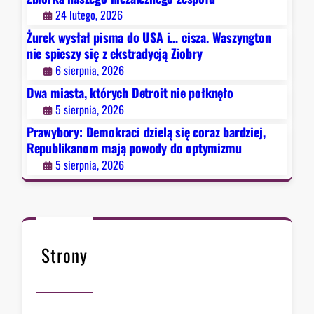
i
24 lutego, 2026
d
Żurek wysłał pisma do USA i… cisza. Waszyngton
z
nie spieszy się z ekstradycją Ziobry
i
6 sierpnia, 2026
e
Dwa miasta, których Detroit nie połknęło
l
5 sierpnia, 2026
ą
s
Prawybory: Demokraci dzielą się coraz bardziej,
i
Republikanom mają powody do optymizmu
ę
5 sierpnia, 2026
c
o
r
a
z
Strony
b
a
r