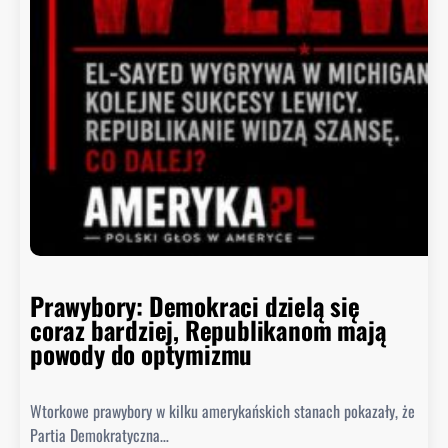
i
t
n
i
e
p
o
ł
k
n
ę
ł
o
Prawybory: Demokraci dzielą się
coraz bardziej, Republikanom mają
powody do optymizmu
Wtorkowe prawybory w kilku amerykańskich stanach pokazały, że
Partia Demokratyczna…