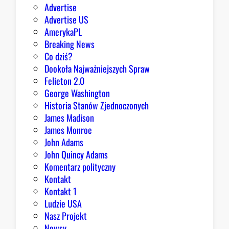
d
Advertise
z
Advertise US
i
AmerykaPL
e
Breaking News
j
Co dziś?
,
Dookoła Najważniejszych Spraw
R
Felieton 2.0
e
George Washington
p
Historia Stanów Zjednoczonych
u
James Madison
b
James Monroe
l
John Adams
i
John Quincy Adams
k
Komentarz polityczny
a
Kontakt
n
Kontakt 1
o
Ludzie USA
m
Nasz Projekt
m
Newsy