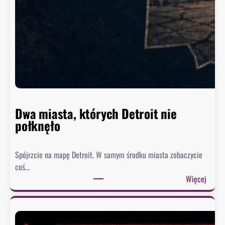
z
y
n
g
t
o
n
n
i
e
Dwa miasta, których Detroit nie
s
połknęło
p
i
Spójrzcie na mapę Detroit. W samym środku miasta zobaczycie
e
coś…
s
:
Więcej
z
D
y
w
s
a
i