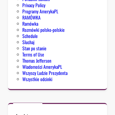
n
Privacy Policy
g
Programy AmerykaPL
r
RAMÓWKA
e
Ramówka
s
Rozmówki polsko-polskie
u
Schedule
Sluchaj
Stan po stanie
Terms of Use
Thomas Jefferson
Wiadomości AmerykaPL
Wszyscy Ludzie Prezydenta
Wszystkie odcinki