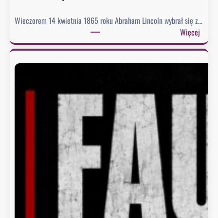
i
Wieczorem 14 kwietnia 1865 roku Abraham Lincoln wybrał się z…
:
Więcej
C
o
p
r
e
z
y
d
e
n
t
n
o
s
i