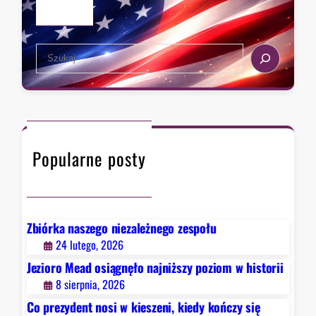
t
u
d
S
e
e
r
a
z
r
a
c
w
h
F
Popularne posty
a
u
c
i
e
Zbiórka naszego niezależnego zespołu
g
24 lutego, 2026
o
Jezioro Mead osiągnęło najniższy poziom w historii
.
8 sierpnia, 2026
B
Co prezydent nosi w kieszeni, kiedy kończy się
y