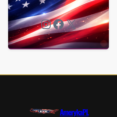
Instagram
Facebook
X
AmerykaPL