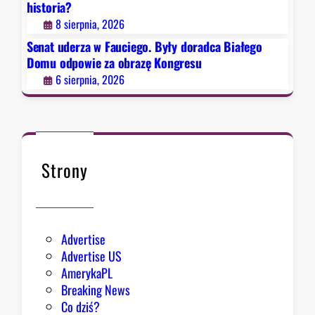
historia?
ł
8 sierpnia, 2026
y
d
Senat uderza w Fauciego. Były doradca Białego
o
Domu odpowie za obrazę Kongresu
r
6 sierpnia, 2026
a
d
c
a
B
Strony
i
a
ł
e
Advertise
g
Advertise US
o
AmerykaPL
D
Breaking News
o
Co dziś?