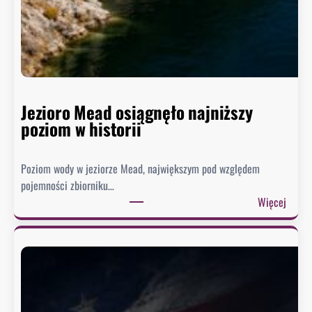
Jezioro Mead osiągnęło najniższy
poziom w historii
Poziom wody w jeziorze Mead, największym pod względem
pojemności zbiorniku…
:
Więcej
J
e
z
i
o
r