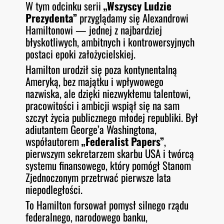
W tym odcinku serii
„Wszyscy Ludzie
O
RSS FEED
Prezydenta”
przyglądamy się Alexandrowi
LINK
D
E
Hamiltonowi — jednej z najbardziej
EMBED
błyskotliwych, ambitnych i kontrowersyjnych
postaci epoki założycielskiej.
Hamilton urodził się poza kontynentalną
Ameryką, bez majątku i wpływowego
nazwiska, ale dzięki niezwykłemu talentowi,
pracowitości i ambicji wspiął się na sam
szczyt życia publicznego młodej republiki. Był
adiutantem George’a Washingtona,
współautorem
„Federalist Papers”
,
pierwszym sekretarzem skarbu USA i twórcą
systemu finansowego, który pomógł Stanom
Zjednoczonym przetrwać pierwsze lata
niepodległości.
To Hamilton forsował pomysł silnego rządu
federalnego, narodowego banku,