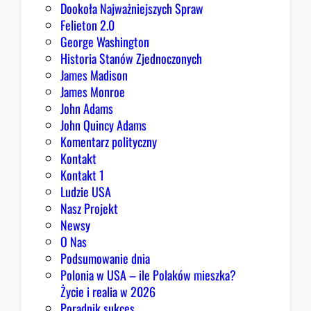
m
Dookoła Najważniejszych Spraw
u
Felieton 2.0
o
George Washington
d
Historia Stanów Zjednoczonych
p
James Madison
o
James Monroe
w
John Adams
i
John Quincy Adams
e
Komentarz polityczny
z
Kontakt
a
Kontakt 1
o
Ludzie USA
b
Nasz Projekt
r
Newsy
a
O Nas
z
Podsumowanie dnia
ę
Polonia w USA – ile Polaków mieszka?
K
Życie i realia w 2026
o
Poradnik sukces