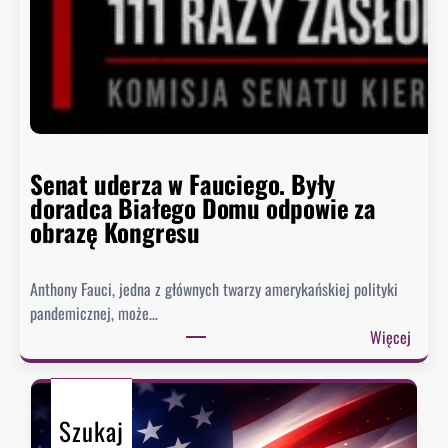
z
y
s
i
ę
h
i
s
Senat uderza w Fauciego. Były
t
doradca Białego Domu odpowie za
o
obrazę Kongresu
r
i
Anthony Fauci, jedna z głównych twarzy amerykańskiej polityki
a
pandemicznej, może…
?
:
Więcej
S
e
n
Szukaj
a