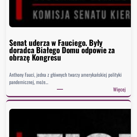
Senat uderza w Fauciego. Były
doradca Białego Domu odpowie za
obrazę Kongresu
Anthony Fauci, jedna z głównych twarzy amerykańskiej polityki
pandemicznej, może…
:
Więcej
S
e
n
a
t
u