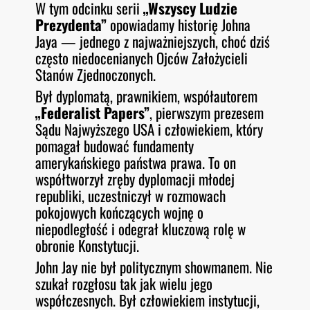
W tym odcinku serii
„Wszyscy Ludzie
O
RSS FEED
Prezydenta”
opowiadamy historię Johna
LINK
D
E
Jaya — jednego z najważniejszych, choć dziś
EMBED
często niedocenianych Ojców Założycieli
Stanów Zjednoczonych.
Był dyplomatą, prawnikiem, współautorem
„Federalist Papers”
, pierwszym prezesem
Sądu Najwyższego USA i człowiekiem, który
pomagał budować fundamenty
amerykańskiego państwa prawa. To on
współtworzył zręby dyplomacji młodej
republiki, uczestniczył w rozmowach
pokojowych kończących wojnę o
niepodległość i odegrał kluczową rolę w
obronie Konstytucji.
John Jay nie był politycznym showmanem. Nie
szukał rozgłosu tak jak wielu jego
współczesnych. Był człowiekiem instytucji,