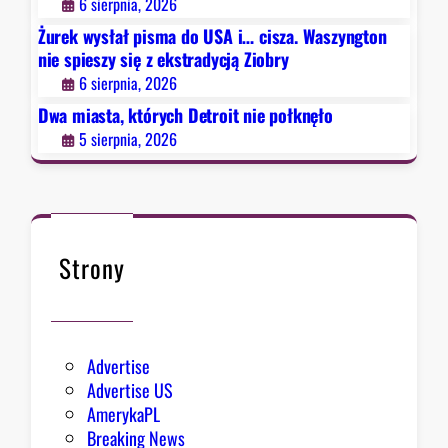
y
6 sierpnia, 2026
i
Żurek wysłał pisma do USA i… cisza. Waszyngton
t
nie spieszy się z ekstradycją Ziobry
n
6 sierpnia, 2026
i
e
Dwa miasta, których Detroit nie połknęło
p
5 sierpnia, 2026
o
ł
k
n
ę
Strony
ł
o
Advertise
Advertise US
AmerykaPL
Breaking News