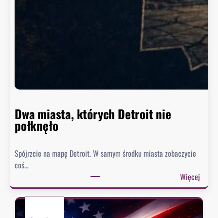
z
y
n
g
t
o
n
n
i
e
Dwa miasta, których Detroit nie
s
połknęło
p
i
Spójrzcie na mapę Detroit. W samym środku miasta zobaczycie
e
coś…
s
:
Więcej
z
D
y
w
s
a
i