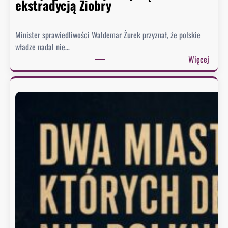
o
ekstradycją Ziobry
d
p
Minister sprawiedliwości Waldemar Żurek przyznał, że polskie
o
władze nadal nie…
w
:
Więcej
i
Ż
e
u
z
r
a
e
o
k
b
w
r
y
a
s
z
ł
ę
a
K
ł
o
p
n
i
g