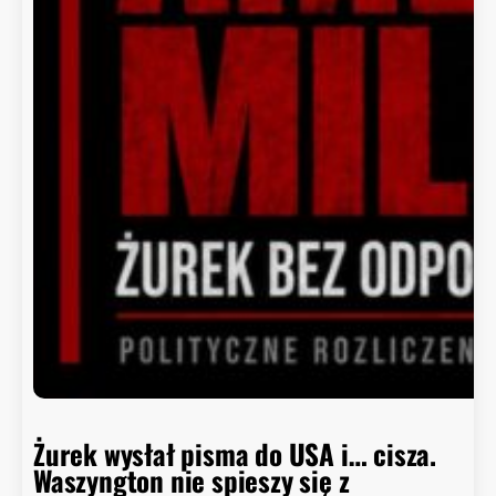
d
o
r
a
d
c
a
B
i
a
ł
e
g
o
D
o
m
Żurek wysłał pisma do USA i… cisza.
u
Waszyngton nie spieszy się z