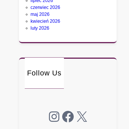
lipiec 2026
ó
czerwiec 2026
r
maj 2026
y
kwiecień 2026
c
luty 2026
h
D
e
t
r
o
Follow Us
i
t
n
i
e
p
Instagram
Facebook
X
o
ł