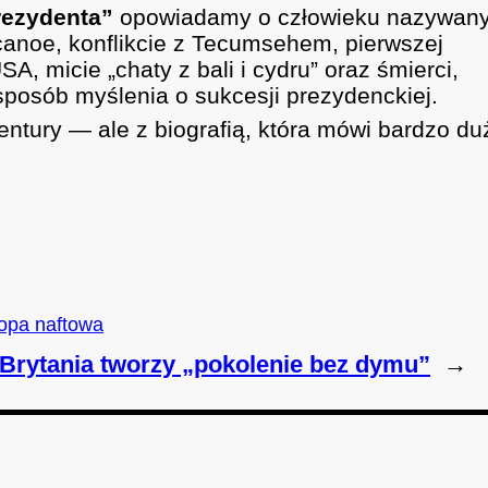
rezydenta”
opowiadamy o człowieku nazywan
anoe, konflikcie z Tecumsehem, pierwszej
, micie „chaty z bali i cydru” oraz śmierci,
sposób myślenia o sukcesji prezydenckiej.
entury — ale z biografią, która mówi bardzo du
ropa naftowa
a Brytania tworzy „pokolenie bez dymu”
→