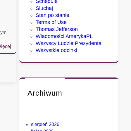
Schedule
Sluchaj
Stan po stanie
Terms of Use
Thomas Jefferson
mym
Wiadomości AmerykaPL
Wszyscy Ludzie Prezydenta
:
ięcej
Wszystkie odcinki
D
w
a
m
i
a
Archiwum
s
t
a
,
k
sierpień 2026
t