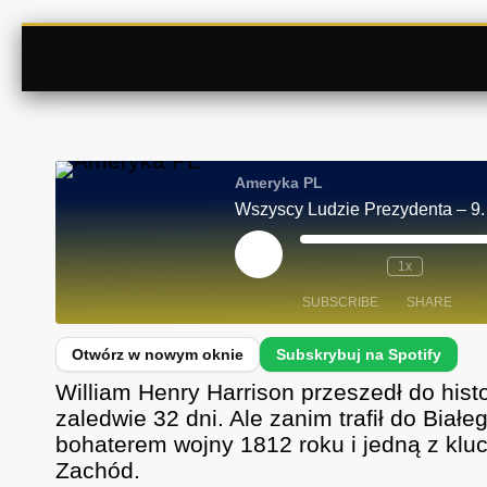
Ameryka PL
Wszyscy Ludzie Prezydenta – 9.
P
1x
L
A
SUBSCRIBE
SHARE
Y
E
P
I
SHARE
Spotify
S
William Henry Harrison przeszedł do histo
O
D
RSS FEED
LINK
zaledwie 32 dni. Ale zanim trafił do Bia
E
bohaterem wojny 1812 roku i jedną z klu
EMBED
Zachód.