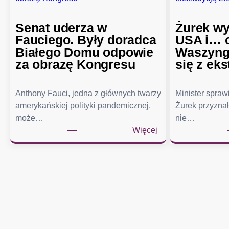
Senat uderza w
Żurek wy
Fauciego. Były doradca
USA i… c
Białego Domu odpowie
Waszyngt
za obrazę Kongresu
się z eks
Anthony Fauci, jedna z głównych twarzy
Minister spra
amerykańskiej polityki pandemicznej,
Żurek przyznał
może…
nie…
:
Więcej
S
e
n
a
t
u
d
e