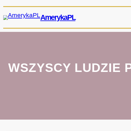
Przejdź
do
AmerykaPL
treści
WSZYSCY LUDZIE P