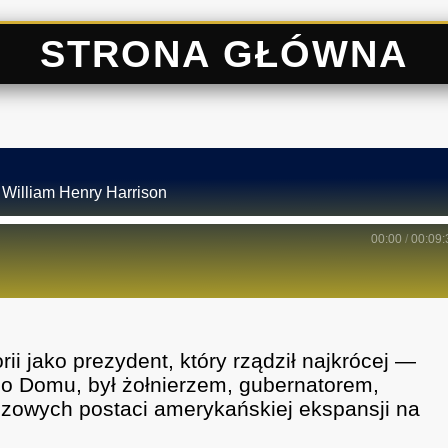
STRONA GŁÓWNA
 William Henry Harrison
00:00
/
00:09:
rii jako prezydent, który rządził najkrócej —
łego Domu, był żołnierzem, gubernatorem,
czowych postaci amerykańskiej ekspansji na