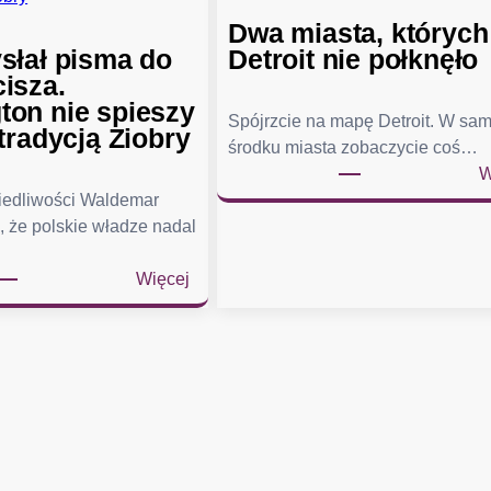
Dwa miasta, których
słał pisma do
Detroit nie połknęło
isza.
on nie spieszy
Spójrzcie na mapę Detroit. W sa
tradycją Ziobry
środku miasta zobaczycie coś…
W
wiedliwości Waldemar
, że polskie władze nadal
:
Więcej
Ż
u
r
e
k
w
y
s