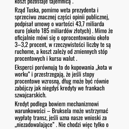
koszt pozostaje tajemnicą .
Rząd Tuska, pomimo weta prezydenta i
sprzeciwu znacznej części opinii publicznej,
podpisał umowę o wartości 43,7 miliarda
euro (około 185 miliardów złotych) . Mimo że
oficjalnie mówi się o oprocentowaniu około
3–3,2 procent, w rzeczywistości liczby te są
ruchome, a koszt zależy od zmiennych stóp
procentowych i kursu walut .
Eksperci porównują to do kupowania „kota w
worku” i przestrzegają, że jeśli stopy
procentowe wzrosną, dług może być równie
zabójczy jak niegdyś kredyty we frankach
szwajcarskich.
Kredyt podlega bowiem mechanizmowi
warunkowości – Bruksela może wstrzymać
wypłatę transz, jeśli uzna nasze wnioski za
„niezadowalające” . Nie chodzi więc tylko o