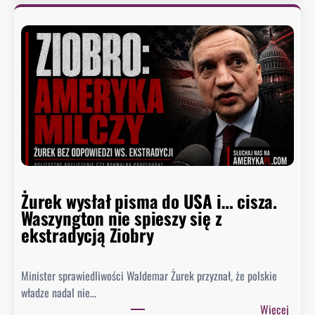
e
n
a
t
u
d
e
r
z
a
w
Żurek wysłał pisma do USA i… cisza.
F
Waszyngton nie spieszy się z
a
ekstradycją Ziobry
u
c
i
Minister sprawiedliwości Waldemar Żurek przyznał, że polskie
e
władze nadal nie…
g
:
Więcej