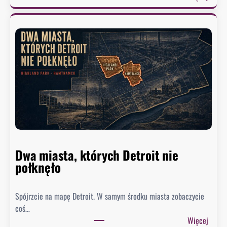
o
Ż
.
u
B
r
y
e
ł
k
y
w
d
y
o
s
r
ł
a
a
d
ł
c
p
a
Dwa miasta, których Detroit nie
i
B
połknęło
s
i
m
a
a
Spójrzcie na mapę Detroit. W samym środku miasta zobaczycie
ł
d
coś…
e
o
:
Więcej
g
U