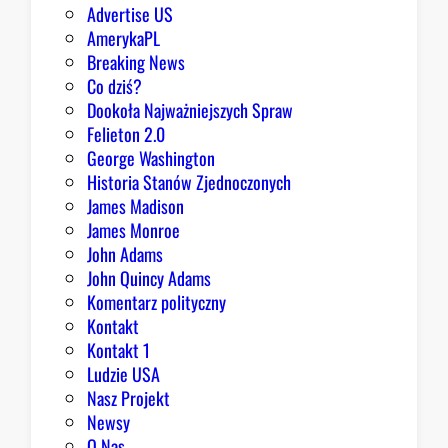
Advertise US
t
AmerykaPL
r
Breaking News
a
Co dziś?
d
Dookoła Najważniejszych Spraw
y
Felieton 2.0
c
George Washington
j
Historia Stanów Zjednoczonych
ą
James Madison
Z
James Monroe
i
John Adams
o
John Quincy Adams
b
Komentarz polityczny
r
Kontakt
y
Kontakt 1
Ludzie USA
Nasz Projekt
Newsy
O Nas