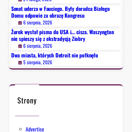
o
t
ę
Senat uderza w Fauciego. Były doradca Białego
n
r
K
Domu odpowie za obrazę Kongresu
n
o
o
6 sierpnia, 2026
i
i
n
e
Żurek wysłał pisma do USA i… cisza. Waszyngton
t
g
s
nie spieszy się z ekstradycją Ziobry
n
r
p
6 sierpnia, 2026
i
e
i
e
Dwa miasta, których Detroit nie połknęło
s
e
p
u
5 sierpnia, 2026
s
o
z
ł
y
k
s
n
i
ę
Strony
ę
ł
z
o
e
k
Advertise
s