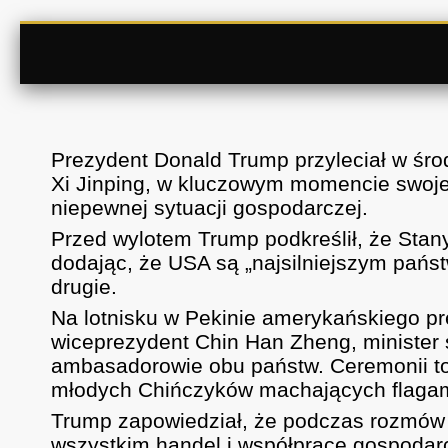
Prezydent Donald Trump przyleciał w śro
Xi Jinping, w kluczowym momencie swojej
niepewnej sytuacji gospodarczej.
Przed wylotem Trump podkreślił, że Stan
dodając, że USA są „najsilniejszym państ
drugie.
Na lotnisku w Pekinie amerykańskiego pr
wiceprezydent Chin Han Zheng, minister
ambasadorowie obu państw. Ceremonii to
młodych Chińczyków machających flagam
Trump zapowiedział, że podczas rozmów 
wszystkim handel i współpracę gospodarcz