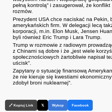
pełną kontrolą” i zasugerował, że konfl
rozmów.
Prezydent USA chce naciskać na Pekin, by
amerykańskich firm. W delegacji lecą tak
korporacji, m.in. Elon Musk, Jensen Hua
byli również Eric Trump i Lara Trump.
Trump w rozmowie z radiowym prowadzą
z Chinami są dobre i że „jest wiele korz
społecznościowych żartobliwie napisał też
uścisk”.
Zapytany o sytuację finansową Amerykan
że nie kieruje się kwestiami ekonomiczny
zdobył broni nuklearnej”.
🔗 Kopiuj Link
𝕏
Wykop
Facebook