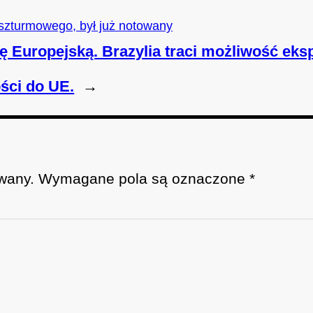
u szturmowego, był już notowany
ję Europejską. Brazylia traci możliwość eks
ści do UE.
→
wany.
Wymagane pola są oznaczone
*