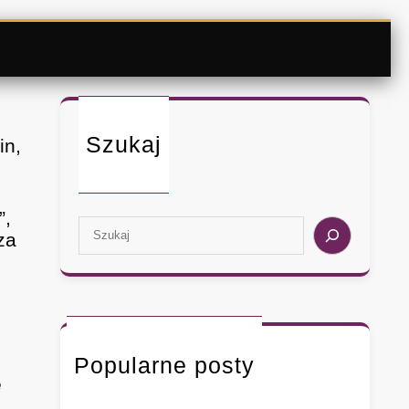
Szukaj
in,
”,
S
za
e
a
r
c
h
Popularne posty
e