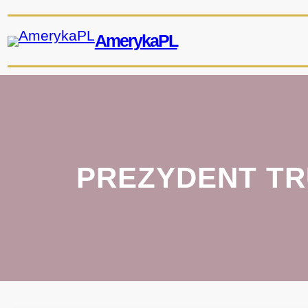
Przejdź
do
AmerykaPL
treści
PREZYDENT TR