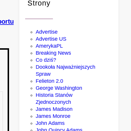
Strony
portu
Advertise
Advertise US
AmerykaPL
Breaking News
Co dziś?
Dookoła Najważniejszych
Spraw
Felieton 2.0
George Washington
Historia Stanów
Zjednoczonych
James Madison
James Monroe
John Adams
John Quincy Adams