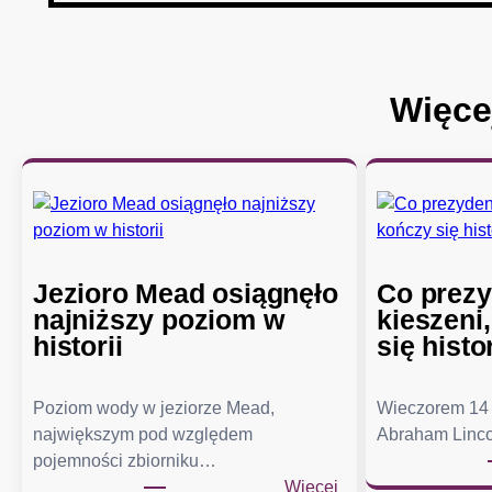
Więce
Jezioro Mead osiągnęło
Co prezy
najniższy poziom w
kieszeni
historii
się histo
Poziom wody w jeziorze Mead,
Wieczorem 14 
największym pod względem
Abraham Linco
pojemności zbiorniku…
:
Więcej