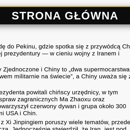
STRONA GŁÓWNA
dę do Pekinu, gdzie spotka się z przywódcą Ch
 prezydentury — w cieniu wojny z Iranem i
y Zjednoczone i Chiny to „dwa supermocarstwa
wem militarnie na świecie”, a Chiny uważa się 
ezydenta powitali chińscy urzędnicy, w tym
 spraw zagranicznych Ma Zhaoxu oraz
warzyszył czerwony dywan i grupa około 300
i USA i Chin.
z Xi Jinpingiem poruszy wiele tematów, przed
ą. Jednocześnie stwierdził, że Iran „jest pod