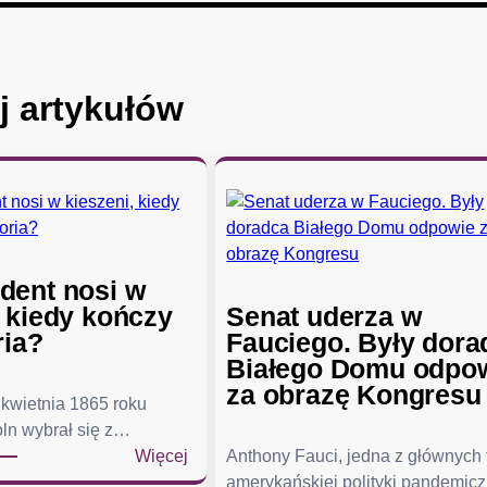
j artykułów
dent nosi w
, kiedy kończy
Senat uderza w
ria?
Fauciego. Były dora
Białego Domu odpo
za obrazę Kongresu
kwietnia 1865 roku
ln wybrał się z…
:
Więcej
Anthony Fauci, jedna z głównych
C
amerykańskiej polityki pandemicz