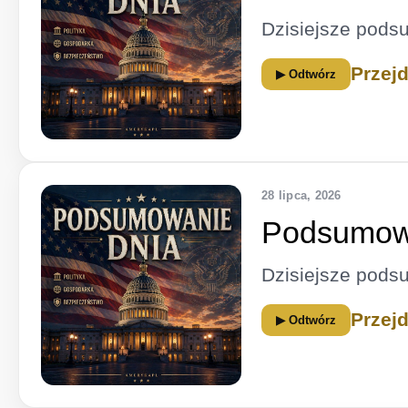
Dzisiejsze pods
Przej
▶ Odtwórz
28 lipca, 2026
Podsumowa
Dzisiejsze pods
Przej
▶ Odtwórz