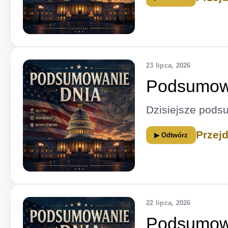
23 lipca, 2026
Podsumowa
Dzisiejsze pods
Przej
▶ Odtwórz
22 lipca, 2026
Podsumowa