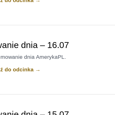
dź do odcinka →
nie dnia – 16.07
umowanie dnia AmerykaPL.
dź do odcinka →
nie dnia – 15.07