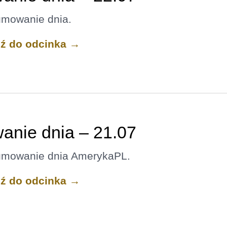
umowanie dnia.
dź do odcinka →
nie dnia – 21.07
umowanie dnia AmerykaPL.
dź do odcinka →