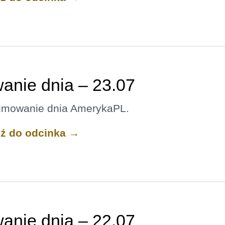
nie dnia – 23.07
umowanie dnia AmerykaPL.
dź do odcinka →
nie dnia – 22.07