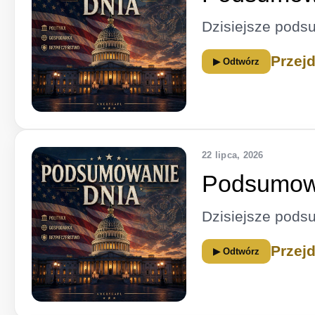
Dzisiejsze pods
Przej
▶ Odtwórz
22 lipca, 2026
Podsumowa
Dzisiejsze pods
Przej
▶ Odtwórz