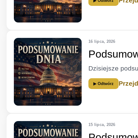
Przej
▶ Odtwórz
16 lipca, 2026
Podsumowa
Dzisiejsze pods
Przej
▶ Odtwórz
15 lipca, 2026
Podsumowa